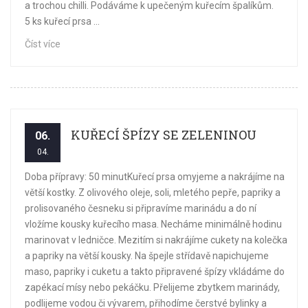
a trochou chilli. Podáváme k upečeným kuřecím špalíkům.
5 ks kuřecí prsa ...
Číst více
KUŘECÍ ŠPÍZY SE ZELENINOU
06.
04.
Doba přípravy: 50 minutKuřecí prsa omyjeme a nakrájíme na
větší kostky. Z olivového oleje, soli, mletého pepře, papriky a
prolisovaného česneku si připravíme marinádu a do ní
vložíme kousky kuřecího masa. Necháme minimálně hodinu
marinovat v ledničce. Mezitím si nakrájíme cukety na kolečka
a papriky na větší kousky. Na špejle střídavě napichujeme
maso, papriky i cuketu a takto připravené špízy vkládáme do
zapékací mísy nebo pekáčku. Přelijeme zbytkem marinády,
podlijeme vodou či vývarem, přihodíme čerstvé bylinky a