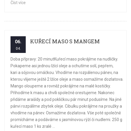
Číst více
KUŘECÍ MASO S MANGEM
06.
04.
Doba přípravy: 20 minutKuřecí maso pokrájíme na nudličky.
Pokapeme asi jednou lžící oleje a ochutíme solí, pepřem,
kari a sójovou omáčkou. Vhodíme na rozpálenou pánev, na
kterou vlijeme ještě 2 lžíce oleje a maso osmažíme dozlatova.
Mango oloupeme a rovněž pokrájíme na malé kostičky.
Přihodíme k masu a chvíli společně orestujeme. Nakonec
přidáme arašídy a pod pokličkou pár minut podusíme. Na jiné
pánvi rozpálíme zbytek oleje. Cibulku pokrájíme na proužky a
vhodíme na pánev. Osmažíme dozlatova. Vše poté společně
promícháme a podáváme s jasmínovou rýží či nudlemi. 250 g
kuřecí maso 1 ks zralé ...