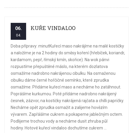
KUŘE VINDALOO
06.
04.
Doba přípravy: minutKuřecí maso nakrájíme na malé kostičky
a naložíme je na 2 hodiny do směsy koření (hřebíček, koriandr,
kardamom, pepř, římský kmín, skořice). Na wok pánvi
rozpustíme přepuštěné máslo, na kterém dozlatova
osmažíme nadrobno nakrájenou cibulku. Na osmaženou
cibulku dáme černé hořčičné semínko, které zprudka
osmažíme. Přidáme kuřecí maso a necháme ho zatáhnout.
Poprášíme kurkumou. Poté přídáme nadrobno nakrájený
česnek, zázvor, na kostičky nakrájená rajčata a chilli papričky.
Necháme opět zprudka osmažit a zalijeme hovězím
vývarem. Zapřášíme cukrem a pokapeme jablečným octem.
Podlijeme trochou vody a necháme dusit zhruba půl
hodiny. Hotové kuřecí vindaloo dochutíme cukrem ...