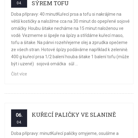
SÝREM TOFU
04.
Doba přípravy: 40 minutKuřecí prsa a tofu si nakrájíme na
větší kostičky a naložíme cca na 30 minut do opepřené sojové
omáčky. Houbu šitake necháme na 15 minut naloženou ve
vodě. Vezmeme si špejle na špízy a střídáme kuřecí maso,
tofu a šitake. Na pánvi rozehřejeme olej a zprudka opečeme
ze všech stran. Hotové špízy podáváme například k zelenině.
400 g kuřecí prsa 1/2 balení houba šitake 1 balení tofu (může
být i uzené) sojová omáčka sůl ...
Číst více
KUŘECÍ PALIČKY VE SLANINĚ
06.
04.
Doba přípravy: minutKuřecí paličky omyjeme, osušíme a