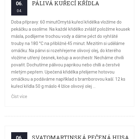
PÁLIVÁ KUŘECÍ KŘÍDLA
06.
04.
Doba přípravy: 60 minutOmytá kuřecí křidélka vložíme do
pekáčku a osolíme. Na každé křidélko zvlášť položíme kousek
másla, podlijeme trochou vody a dáme péct do vyhřáté
trouby na 180 °C na přibližně 45 minut. Mezitím si uděláme
omáčku: Na pánvi si rozehřejeme olivový olej, do kterého
vložíme utřený česnek, kečup a worchestr. Necháme chvíli
povařit. Dochutíme pálivou paprikou nebo chilli a čerstvě
mletým pepřem. Upečená křidélka přelijeme hotovou
omáčkou a podáváme například s bramborovou kaší. 12 ks
kuřecí křídla 50 g máslo 4 lžíce olivový olej ...
Číst více
SVATOMARTINSKÁ PEČENÁ HUSA
06.