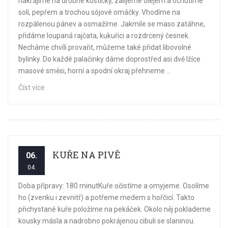
nakrájíme na drobné kostičky, zalijeme olejem a ochutíme
solí, pepřem a trochou sójové omáčky. Vhodíme na
rozpálenou pánev a osmažíme. Jakmile se maso zatáhne,
přidáme loupaná rajčata, kukuřici a rozdrcený česnek.
Necháme chvíli provařit, můžeme také přidat libovolné
bylinky. Do každé palačinky dáme doprostřed asi dvě lžíce
masové směsi, horní a spodní okraj přehneme ...
Číst více
KUŘE NA PIVĚ
06.
04.
Doba přípravy: 180 minutKuře očistíme a omyjeme. Osolíme
ho (zvenku i zevnitř) a potřeme medem s hořčicí. Takto
přichystané kuře položíme na pekáček. Okolo něj poklademe
kousky másla a nadrobno pokrájenou cibuli se slaninou.