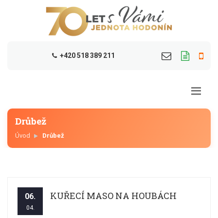
+420 518 389 211
Drůbež
Úvod
Drůbež
KUŘECÍ MASO NA HOUBÁCH
06.
04.