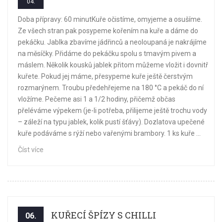
04.
Doba přípravy: 60 minutKuře očistíme, omyjeme a osušíme.
Ze všech stran pak posypeme kořením na kuře a dáme do
pekáčku. Jablka zbavíme jádřinců a neoloupaná je nakrájíme
na měsíčky. Přidáme do pekáčku spolu s tmavým pivem a
máslem. Několik kousků jablek přitom můžeme vložit i dovnitř
kuřete. Pokud jej máme, přesypeme kuře ještě čerstvým
rozmarýnem. Troubu předehřejeme na 180 °C a pekáč do ní
vložíme. Pečeme asi 1 a 1/2 hodiny, přičemž občas
přeléváme výpekem (je-li potřeba, přilijeme ještě trochu vody
– záleží na typu jablek, kolik pustí šťávy). Dozlatova upečené
kuře podáváme s rýží nebo vařenými brambory. 1 ks kuře ...
Číst více
KUŘECÍ ŠPÍZY S CHILLI
06.