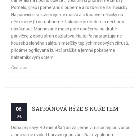
dáme asi na hodinu odležet. Mezitím si připravíme citrusy:
Pomelo, grep i pomeranč oloupeme a rozdělíme na měsíčky.
Na pánvičce si rozehřejeme máslo a citrusové měsíčky na
něm mírně (!) osmahneme. Pokapeme medem a necháme
nasáknout. Marinované maso poté opečeme na druhé
pánvičce z obou stran dozlatova. Na talíře naaranžujeme
kousek zeleného salátu s měsíčky teplých medových citrusů,
přidáme ogrilovaná kuřecí prsíčka a jemně pokapeme
balzamikovým octem. ...
Číst více
ŠAFRÁNOVÁ RÝŽE S KUŘETEM
06.
04.
Doba přípravy: 40 minutŠafrán zalijeme v misce teplou vodou
a necháme uvolnit barvivo i jeho vůni. Na rozpáleném