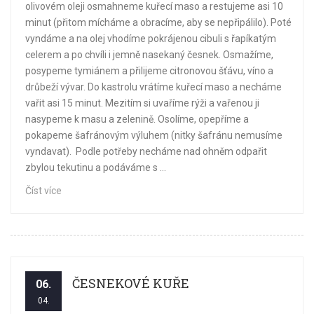
olivovém oleji osmahneme kuřecí maso a restujeme asi 10
minut (přitom mícháme a obracíme, aby se nepřipálilo). Poté
vyndáme a na olej vhodíme pokrájenou cibuli s řapíkatým
celerem a po chvíli i jemně nasekaný česnek. Osmažíme,
posypeme tymiánem a přilijeme citronovou šťávu, víno a
drůbeží vývar. Do kastrolu vrátíme kuřecí maso a necháme
vařit asi 15 minut. Mezitím si uvaříme rýži a vařenou ji
nasypeme k masu a zelenině. Osolíme, opepříme a
pokapeme šafránovým výluhem (nitky šafránu nemusíme
vyndavat). Podle potřeby necháme nad ohněm odpařit
zbylou tekutinu a podáváme s ...
Číst více
ČESNEKOVÉ KUŘE
06.
04.