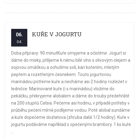
KUŘE V JOGURTU
06.
04.
Doba přípravy: 90 minutKuře omyjeme a očistíme. Jogurt si
dáme do misky, přilijeme k němu bílé víno s olivovým olejem a
sojovou omáčkou a ochutíme solí, kari kořením, mletým
pepřem a rozetřeným česnekem. Touto jogurtovou
marinádou potřeme kuře a necháme asi 2 hodiny rozležet v
ledničce. Marinované kuře (i s marinádou) vložíme do
pekáčku, překryjeme alobalem a dáme do trouby předehřáté
na 200 stupňů Celsia. Pečeme asi hodinu, v případě potřeby v
průběhu pečení mírně podlijeme vodou. Poté alobal sundáme
a kuře dopečeme dozlatova (zhruba další 1/2 hodiny). Kuře v
jogurtu podáváme například s opečenými brambory. 1 ks kuře
...