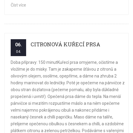
Číst více
CITRONOVÁ KUŘECÍ PRSA
06.
04.
Doba přípravy: 150 minutKuřecí prsa omyjeme, očistíme a
vložíme je do misky. Tam je zakapeme šťávou z citronů a
olivovým olejem, osolíme, opepříme, a dáme na zhruba 2
hodiny marinovat do ledničky. Poté je opečeme na pánvičce z
obou stran dozlatova (pečeme pomalu, aby byla důkladně
propečená i uvnitř). Opečená prsa dáme do tepla. Na menší
pánvičce si mezitím rozpustíme máslo a na něm opečeme
velmi najemno pokrájenou cibuli a nakonec přidáme i
nasekaný česnek a chilli papričku. Maso dáme na talíře,
přelijeme opečenou cibulkou s česnekem a chilli, a ozdobíme
plátkem citronu a zelenou petrželkou. Podáváme s vařenými