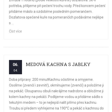
zhruba 1 hodinu (podle velikosti kuřete) dozlatova. Je-li
potřeba, přilijeme při pečení trochu vody. Před koncem pečení
přidáme máslo a ozdobíme posledním pomerančem.
Dozlatova opečené kuře na pomerančích podáváme nejlépe
s ...
Číst více
MEDOVÁ KACHNA S JABLKY
06.
04.
Doba přípravy: 200 minutKachnu očistíme a omyjeme.
Osolíme (zvenčí i zevnitř), okmínujeme (zvenčí) a položíme ji
na pekáč. Oloupanou cibuli nakrájíme nadrobno a obložíme ji
kolem kachny na pekáči. Podlijeme vodou a přidáme sádlo s
tekutým medem – to je nejlepší nalít přímo přes kachnu.
Troubu si předem vyhřejeme na 190°C a pekáč s kachnou do