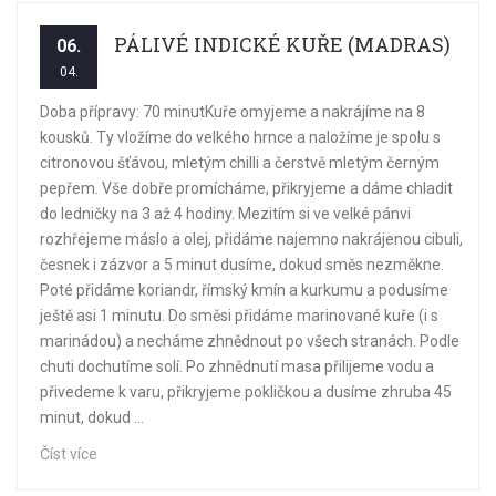
PÁLIVÉ INDICKÉ KUŘE (MADRAS)
06.
04.
Doba přípravy: 70 minutKuře omyjeme a nakrájíme na 8
kousků. Ty vložíme do velkého hrnce a naložíme je spolu s
citronovou šťávou, mletým chilli a čerstvě mletým černým
pepřem. Vše dobře promícháme, přikryjeme a dáme chladit
do ledničky na 3 až 4 hodiny. Mezitím si ve velké pánvi
rozhřejeme máslo a olej, přidáme najemno nakrájenou cibuli,
česnek i zázvor a 5 minut dusíme, dokud směs nezměkne.
Poté přidáme koriandr, římský kmín a kurkumu a podusíme
ještě asi 1 minutu. Do směsi přidáme marinované kuře (i s
marinádou) a necháme zhnědnout po všech stranách. Podle
chuti dochutíme solí. Po zhnědnutí masa přilijeme vodu a
přivedeme k varu, přikryjeme pokličkou a dusíme zhruba 45
minut, dokud ...
Číst více