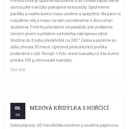
Pomocí nože je opatrně nařízneme a do vzniklé kapsy dáme
olomoucké tvarůžky pokrájené na kostičky. Spíchneme
párátky a nadité kuřecí maso osolíme a opepříme. Na pánvi si
rozpálíme olej a maso na něm osmahneme z obou stran
dozlatova. Poté ho přendáme na pekáček, kde podlijeme
černým pivem a přidáme na kolečka nakrájenou cibuli.
Vložíme do trouby předehřáté na 200 ° Celsia a pečeme po
dobu zhruba 30 minut. Upečená plněná kuřecí prsíčka
podáváme s rýží. Recept + foto: www.tvaruzky.cz 4 ks kuřecí
prsíčka 100 g olomoucké tvarůžky ...
Číst více
MEDOVÁ KŘIDÝLKA S HOŘČICÍ
06.
04.
Doba přípravy: 60 minutKřídla očistíme a osušíme papírovou