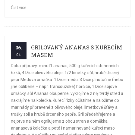
Číst více
GRILOVANÝ ANANAS S KUŘECÍM
06.
MASEM
04.
Doba přípravy: minut1 ananas, 500 g kuřecích stehenních
řízků, 4 lžíce olivového oleje, 1/2 limetky, sůl, hrubě drcený
pepř Medová omáčka: 1 lžíce medu, 3 lžíce plnotučné (nebo
jiné oblíbené – např. francouzské) hořčice, 1 lžíce sojové
omáčky, sůl Ananas oloupeme, vykrojíme z něj tvrdý střed a
nakrájíme na kolečka. Kuřecí řízky očistíme a naložíme do
marinády připravené z olivového oleje, limetkové šťávy a
trošky soli a hrubě drceného pepře. Gril předehřejeme a
nejprve na něm ogrilujeme z obou stran a doměkka
ananasová kolečka a poté i namarinované kuřecí maso