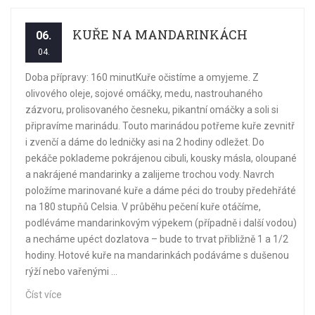
KUŘE NA MANDARINKÁCH
06.
04.
Doba přípravy: 160 minutKuře očistíme a omyjeme. Z
olivového oleje, sojové omáčky, medu, nastrouhaného
zázvoru, prolisovaného česneku, pikantní omáčky a soli si
připravíme marinádu. Touto marinádou potřeme kuře zevnitř
i zvenčí a dáme do ledničky asi na 2 hodiny odležet. Do
pekáče poklademe pokrájenou cibuli, kousky másla, oloupané
a nakrájené mandarinky a zalijeme trochou vody. Navrch
položíme marinované kuře a dáme péci do trouby předehřáté
na 180 stupňů Celsia. V průběhu pečení kuře otáčíme,
podléváme mandarinkovým výpekem (případně i další vodou)
a necháme upéct dozlatova – bude to trvat přibližně 1 a 1/2
hodiny. Hotové kuře na mandarinkách podáváme s dušenou
rýží nebo vařenými ...
Číst více