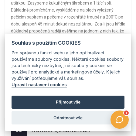
utěrkou. Zasypeme kukuřičným škrobem a 1 lžící soli.
Důkladně promícháme, vyskládáme na plech vyložený
pečicím papírem a pečeme v rozehřáté troubě na 200°C po
dobu alespoň 45 minut dokud nezezlátnou. Zda-li jsou křídla
důkladně propečená raději ověříme na jednom z nich tak, že
jej rozkrájíme. Rozehřejeme pánev, na kterou vlijeme med a
Souhlas s použitím COOKIES
přimícháme dijonskou hořčici. Přidáme ½ lžíce soli a lžičku
pepře. Promícháme a necháme asi minutu provařit. Poté
Pro správnou funkci webu a jeho optimalizaci
používáme soubory cookies. Některé cookies soubory
přidáme pečená křidýlka a důkladně je ve směsi obalíme.
jsou technicky nezbytné, jiné soubory cookies se
Hotová křídla vyskládáme na talíř a posypeme sezamovými
používají pro analytické a marketingové účely. K jejich
semínky. Podáváme například s rajčatovou marinádou a
využívání potřebujeme váš souhlas.
zeleninou. ...
Upravit nastavení cookies
Číst více
Přijmout vše
Odmítnout vše
KUŘECÍ QUESADILLA
06.