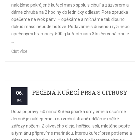
naložíme pokrájené kuřecí maso spolu s cibulí a zázvorem a
dáme zhruba na 2 hodiny do ledničky odležet. Poté zprudka
opečeme na wok pánvi – opékáme a mícháme tak dlouho,
dokud maso nebude hotové. Podáváme s dušenou rýží nebo
opečenými brambory. 500 g kuřecí maso 3 ks červená cibule
...
Číst více
PEČENÁ KUŘECÍ PRSA S CITRUSY
06.
04.
Doba přípravy: 60 minutKuřecí prsíčka omyjeme a osušíme.
Jemně je naklepeme a na vrchní straně uděláme mělké
zářezy nožem. Z olivového oleje, hořčice, soli, mletého pepře
a tymiánu připravíme marinádu, kterou kuřecí prsa potřeme a