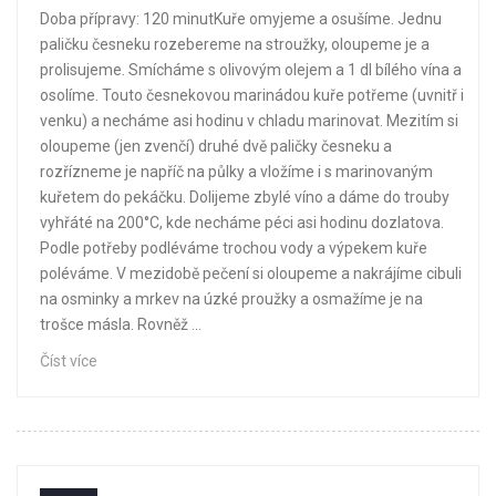
Doba přípravy: 120 minutKuře omyjeme a osušíme. Jednu
paličku česneku rozebereme na stroužky, oloupeme je a
prolisujeme. Smícháme s olivovým olejem a 1 dl bílého vína a
osolíme. Touto česnekovou marinádou kuře potřeme (uvnitř i
venku) a necháme asi hodinu v chladu marinovat. Mezitím si
oloupeme (jen zvenčí) druhé dvě paličky česneku a
rozřízneme je napříč na půlky a vložíme i s marinovaným
kuřetem do pekáčku. Dolijeme zbylé víno a dáme do trouby
vyhřáté na 200°C, kde necháme péci asi hodinu dozlatova.
Podle potřeby podléváme trochou vody a výpekem kuře
poléváme. V mezidobě pečení si oloupeme a nakrájíme cibuli
na osminky a mrkev na úzké proužky a osmažíme je na
trošce másla. Rovněž ...
Číst více