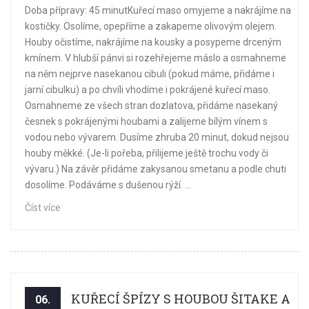
Doba přípravy: 45 minutKuřecí maso omyjeme a nakrájíme na
kostičky. Osolíme, opepříme a zakapeme olivovým olejem.
Houby očistíme, nakrájíme na kousky a posypeme drceným
kmínem. V hlubší pánvi si rozehřejeme máslo a osmahneme
na něm nejprve nasekanou cibuli (pokud máme, přidáme i
jarní cibulku) a po chvíli vhodíme i pokrájené kuřecí maso.
Osmahneme ze všech stran dozlatova, přidáme nasekaný
česnek s pokrájenými houbami a zalijeme bílým vínem s
vodou nebo vývarem. Dusíme zhruba 20 minut, dokud nejsou
houby měkké. (Je-li pořeba, přilijeme ještě trochu vody či
vývaru.) Na závěr přidáme zakysanou smetanu a podle chuti
dosolíme. Podáváme s dušenou rýží. ...
Číst více
KUŘECÍ ŠPÍZY S HOUBOU ŠITAKE A
06.