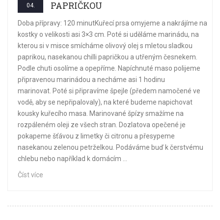
PAPRIČKOU
04.
Doba přípravy: 120 minutKuřecí prsa omyjeme a nakrájíme na
kostky o velikosti asi 3×3 cm. Poté si uděláme marinádu, na
kterou si v misce smícháme olivový olej s mletou sladkou
paprikou, nasekanou chilli papričkou a utřeným česnekem.
Podle chuti osolíme a opepříme. Napíchnuté maso polijeme
připravenou marinádou a necháme asi 1 hodinu
marinovat. Poté si připravíme špejle (předem namočené ve
vodě, aby se nepřipalovaly), na které budeme napichovat
kousky kuřecího masa. Marinované špízy smažíme na
rozpáleném oleji ze všech stran. Dozlatova opečené je
pokapeme šťávou z limetky či citronu a přesypeme
nasekanou zelenou petrželkou. Podáváme buď k čerstvému
chlebu nebo například k domácím ...
Číst více