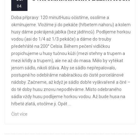
04.
Doba přípravy: 120 minutHusu očistíme, osolíme a
okmínujeme. Vložíme ji do pekáče (hřbetem nahoru) a kolem
husy dáme pokrájená jablka (bez jádřinců). Podlijeme horkou
vodou (asi do 1/4 až 1/3 pekáče) a dáme do trouby
předehřáté na 200° Celsia. Během pečení vidličkou
propichujeme u husy tučnou kůži (mezi stehny a trupem a
mezi křídly a trupem), ale ne až do masa. Mělo by vytékat
jenom sádlo, nikoli šťáva. Aby se sádlo nepřepalovalo,
postupně ho odebíráme naběračkou do čisté porcelánové
nádoby. Začneme, až když je sádlo dobře vyškvařené a čiré –
do té doby husu znovu nepodléváme. Místo odebraného
sádla vždy husu podlijeme horkou vodou. Až bude husa na
hřbetě zlatá, otočíme ji. Opět ...
Číst více