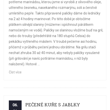
potřeme marinádou, kterou jsme si vyrobili z olivového oleje,
utřeného česneku, nasekaného rozmarýnu, soli a čerstvě
umletého pepře. Takto připravené paličky dáme do ledničky
na 2 až 4 hodiny marinovat. Po této době je obtočíme
plátkem silnější slaniny (můžeme i spíchnout párátkem
namočeným ve vodě). Paličky se slaninou vložíme buď na gril,
nebo do trouby (předehřáté na 180 stupňů Celsia) do
pekáčku vytřeného máslem. V troubě pečeme asi hodinu,
přičemž v průběhu pečení jednou obrátíme. Na grilu stačí
nechat zhruba 30 až 40 minut, aby nebyly paličky vysušené
(při grilování je navíc potíráme marinádou, v níž byly
naložené). Hotové ...
Číst více
PEČENÉ KUŘE S JABLKY
06.