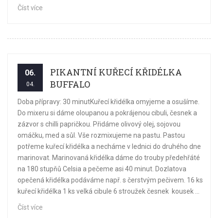
Číst více
PIKANTNÍ KUŘECÍ KŘIDÉLKA
06.
BUFFALO
04.
Doba přípravy: 30 minutKuřecí křidélka omyjeme a osušíme.
Do mixeru si dáme oloupanou a pokrájenou cibuli, česnek a
zázvor s chilli papričkou. Přidáme olivový olej, sojovou
omáčku, med a sůl. Vše rozmixujeme na pastu. Pastou
potřeme kuřecí křidélka a necháme v lednici do druhého dne
marinovat. Marinovaná křidélka dáme do trouby předehřáté
na 180 stupňů Celsia a pečeme asi 40 minut. Dozlatova
opečená křidélka podáváme např. s čerstvým pečivem. 16 ks
kuřecí křidélka 1 ks velká cibule 6 stroužek česnek kousek ...
Číst více