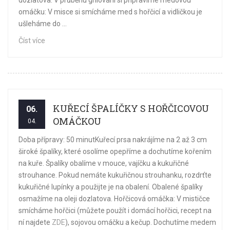
dozlatova. V průběhu grilování si připravíme medovou
omáčku: V misce si smícháme med s hořčicí a vidličkou je
ušleháme do ...
Číst více
KUŘECÍ ŠPALÍČKY S HOŘČICOVOU
06.
OMÁČKOU
04.
Doba přípravy: 50 minutKuřecí prsa nakrájíme na 2 až 3 cm
široké špalíky, které osolíme opepříme a dochutíme kořením
na kuře. Špalíky obalíme v mouce, vajíčku a kukuřičné
strouhance. Pokud nemáte kukuřičnou strouhanku, rozdrťte
kukuřičné lupínky a použijte je na obalení. Obalené špalíky
osmažíme na oleji dozlatova. Hořčicová omáčka: V mističce
smícháme hořčici (můžete použít i domácí hořčici, recept na
ní najdete
ZDE
), sojovou omáčku a kečup. Dochutíme medem