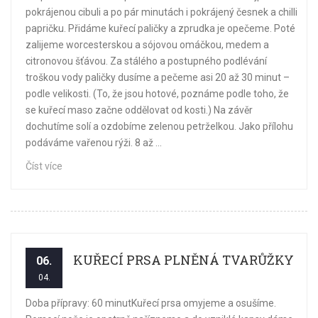
pokrájenou cibuli a po pár minutách i pokrájený česnek a chilli
papričku. Přidáme kuřecí paličky a zprudka je opečeme. Poté
zalijeme worcesterskou a sójovou omáčkou, medem a
citronovou šťávou. Za stálého a postupného podlévání
troškou vody paličky dusíme a pečeme asi 20 až 30 minut –
podle velikosti. (To, že jsou hotové, poznáme podle toho, že
se kuřecí maso začne oddělovat od kosti.) Na závěr
dochutíme solí a ozdobíme zelenou petrželkou. Jako přílohu
podáváme vařenou rýži. 8 až ...
Číst více
KUŘECÍ PRSA PLNĚNÁ TVARŮŽKY
06.
04.
Doba přípravy: 60 minutKuřecí prsa omyjeme a osušíme.