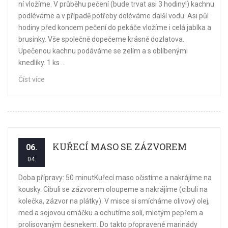
ní vložíme. V průběhu pečení (bude trvat asi 3 hodiny!) kachnu
podléváme a v případě potřeby doléváme další vodu. Asi půl
hodiny před koncem pečení do pekáče vložíme i celá jablka a
brusinky. Vše společně dopečeme krásně dozlatova.
Upečenou kachnu podáváme se zelím a s oblíbenými
knedlíky. 1 ks ...
Číst více
KUŘECÍ MASO SE ZÁZVOREM
06.
04.
Doba přípravy: 50 minutKuřecí maso očistíme a nakrájíme na
kousky. Cibuli se zázvorem oloupeme a nakrájíme (cibuli na
kolečka, zázvor na plátky). V misce si smícháme olivový olej,
med a sojovou omáčku a ochutíme solí, mletým pepřem a
prolisovaným česnekem. Do takto přopravené marinády