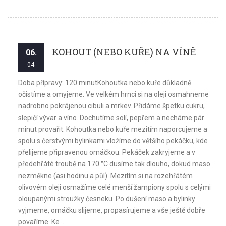
KOHOUT (NEBO KUŘE) NA VÍNĚ
06.
04.
Doba přípravy: 120 minutKohoutka nebo kuře důkladně
očistíme a omyjeme. Ve velkém hrnci si na oleji osmahneme
nadrobno pokrájenou cibuli a mrkev. Přidáme špetku cukru,
slepičí vývar a víno. Dochutíme solí, pepřem a necháme pár
minut provařit. Kohoutka nebo kuře mezitím naporcujeme a
spolu s čerstvými bylinkami vložíme do většího pekáčku, kde
přelijeme připravenou omáčkou. Pekáček zakryjeme a v
předehřáté troubě na 170 °C dusíme tak dlouho, dokud maso
nezměkne (asi hodinu a půl). Mezitím si na rozehřátém
olivovém oleji osmažíme celé menší žampiony spolu s celými
oloupanými stroužky česneku. Po dušení maso a bylinky
vyjmeme, omáčku slijeme, propasírujeme a vše ještě dobře
povaříme. Ke ...