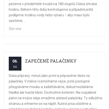
pečeme v předehřáté troubě na 180 stupňů Celsia zhruba
hodinu. Během této doby kontrolujeme a případně ještě
podlijeme troškou vody nebo vývaru – aby maso bylo
opečené, ...
Číst více
ZAPEČENÉ PALAČINKY
06.
04.
Doba přípravy: minutJako první si připravíme těsto na
palačinky. V mléce rozmícháme vejce, poté postupně
přisypáváme mouku a zašleháváme, dokud nezískáme
hladké ale hustší těsto. Dochutíme kořením. Na rozpálené
pánvi na trošce oleje smažíme zlatavé palačinky. Ty odložíme
stranou a vrhneme se na náplň. Kuřecí prsa očistíme a