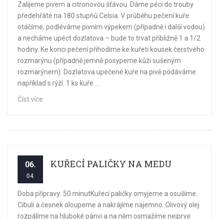
Zalijeme pivem a citronovou šťávou. Dáme péci do trouby
předehřáté na 180 stupňů Celsia. V průběhu pečení kuře
otáčíme, podléváme pivním výpekem (případně i další vodou)
a necháme upéct dozlatova – bude to trvat přibližně 1 a 1/2
hodiny. Ke konci pečení přihodíme ke kuřeti kousek čerstvého
rozmarýnu (případně jemně posypeme kůži sušeným
rozmarýnem). Dozlatova upečené kuře na pivě podáváme
například s rýží. 1 ks kuře ...
Číst více
KUŘECÍ PALIČKY NA MEDU
06.
04.
Doba přípravy: 50 minutKuřecí paličky omyjeme a osušíme.
Cibuli a česnek oloupeme a nakrájíme najemno. Olivový olej
rozpálíme na hluboké pánvi a na něm osmažíme nejprve