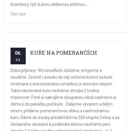
brambory, rýží či jinou oblíbenou přílohou. ...
Číst více
KUŘE NA POMERANČÍCH
06.
04.
Doba přípravy: 90 minutKuře očistíme, omyjeme a
osušíme. Zevnitř i zvenku do něj vetřeme koření na kuře
smíchané s worcesterskou omáčkou a olivovým olejem.
Takto okořeněné kuře necháme zhruba 2 hodiny
marinovat. Poté si nakrájíme oloupanou cibuli nadrobno a
dáme ji do pekáčku pod kuře. Zalijeme vývarem a bílým
vínem, přidáme pomerančovou šťávu a nastrouhanou
kůru. Dáme do trouby předehřáté na 200 stupňů Celsia a za
občasného obracení a podlévání šťávou necháme péci