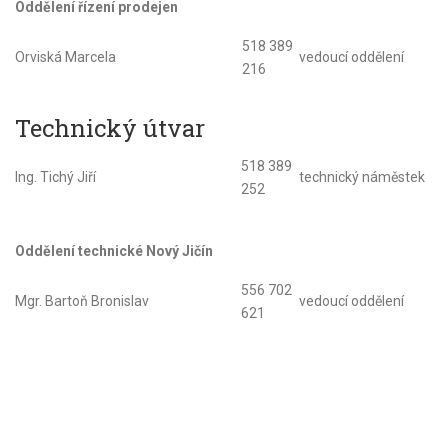
Oddělení řízení prodejen
518 389
Orviská Marcela
vedoucí oddělení
216
Technický útvar
518 389
Ing. Tichý Jiří
technický náměstek
252
Oddělení technické Nový Jičín
556 702
Mgr. Bartoň Bronislav
vedoucí oddělení
621