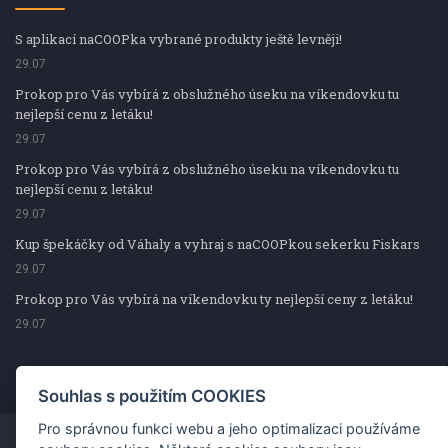
S aplikací naCOOPka vybrané produkty ještě levněji!
29.07
Prokop pro Vás vybírá z obslužného úseku na víkendovku tu
nejlepší cenu z letáku!
29.07
Prokop pro Vás vybírá z obslužného úseku na víkendovku tu
nejlepší cenu z letáku!
29.07
Kup špekáčky od Váhaly a vyhraj s naCOOPkou sekerku Fiskars
29.07
Prokop pro Vás vybírá na víkendovku ty nejlepší ceny z letáku!
29.07
Souhlas s použitím COOKIES
Pro správnou funkci webu a jeho optimalizaci používáme
Copyright ©2026 Jednota, spotřební družstvo v Hodoníně