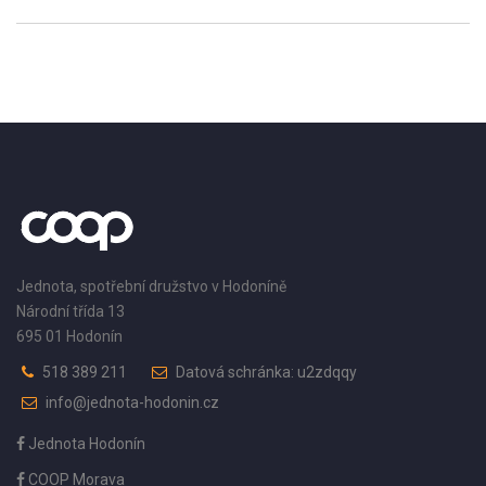
Jednota, spotřební družstvo v Hodoníně
Národní třída 13
695 01 Hodonín
518 389 211
Datová schránka: u2zdqqy
info@jednota-hodonin.cz
Jednota Hodonín
COOP Morava