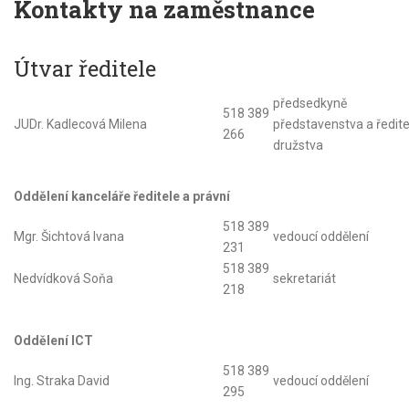
Kontakty na zaměstnance
Útvar ředitele
předsedkyně
518 389
JUDr. Kadlecová Milena
představenstva a ředite
266
družstva
Oddělení kanceláře ředitele a právní
518 389
Mgr. Šichtová Ivana
vedoucí oddělení
231
518 389
Nedvídková Soňa
sekretariát
218
Oddělení ICT
518 389
Ing. Straka David
vedoucí oddělení
295