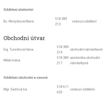
Oddělení účetnictví
518 389
Bc. Motyčková Marie
vedoucí oddělení
213
Obchodní útvar
518 389
Ing. Turečková Hana
obchodní náměstkyně
214
518 389
asistentka obchodní
Milde Ivana
217
náměstkyně
Oddělení obchodní a cenové
518 611
Mgr. Seďová Iva
vedoucí oddělení
620