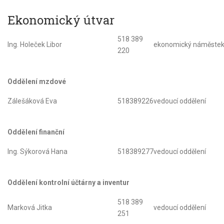
Ekonomický útvar
518 389
Ing. Holeček Libor
ekonomický náměste
220
Oddělení mzdové
Zálešáková Eva
518389226
vedoucí oddělení
Oddělení finanční
Ing. Sýkorová Hana
518389277
vedoucí oddělení
Oddělení kontrolní účtárny a inventur
518 389
Marková Jitka
vedoucí oddělení
251