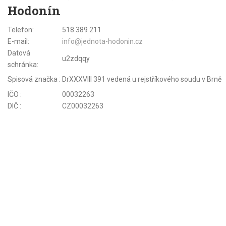
Hodonín
Telefon:
518 389 211
E-mail:
info@jednota-hodonin.cz
Datová
u2zdqqy
schránka:
Spisová značka :
DrXXXVIII 391 vedená u rejstříkového soudu v Brně
IČO :
00032263
DIČ :
CZ00032263