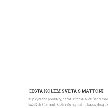
15.
07.
 VE
CESTA KOLEM SVĚTA S MATTONI
H
Kup vybrané produkty, nafoť účtenku a leť! Šanci má
každých 30 minut. Bližší info najdeš na kupavyhraj.c
hodlí