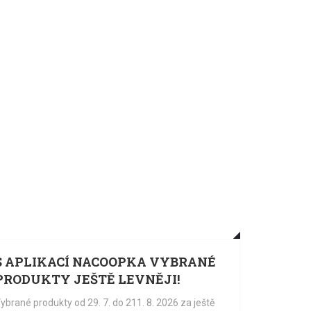
.
29.
07.
S APLIKACÍ NACOOPKA VYBRANÉ
KUP Š
PRODUKTY JEŠTĚ LEVNĚJI!
VYHRA
FISKA
ybrané produkty od 29. 7. do 211. 8. 2026 za ještě