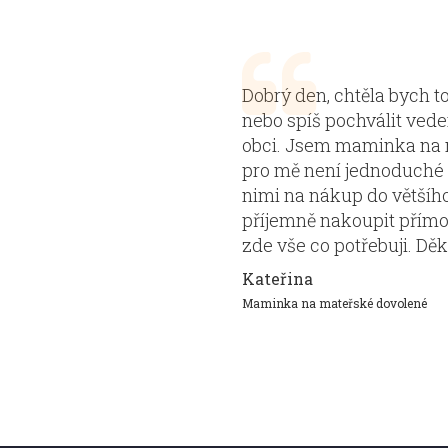
venku. Ta
Dobrý den, chtěla bych 
 lidí v
nebo spíš pochválit vede
 je dobře.
obci. Jsem maminka na 
 to, aby se
pro mě není jednoduché sb
i
nimi na nákup do většího
nách,které
příjemně nakoupit přímo 
e
zde vše co potřebuji. Dě
Kateřina
Maminka na mateřské dovolené