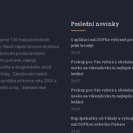
Poslední novinky
S aplikací naCOOPka vybrané pr
jeme 130 maloobchodních
ještě levněji!
. Hlavní náplní činnosti družstva
29.07
bchodní prodej širokého
tu potravin, nápojů,
Prokop pro Vás vybírá z obsluž
vého a drogistického zboží
úseku na víkendovku tu nejlepší 
letáku!
třeby. Zásobování našich
 probíhá od konce roku 2005 z
29.07
ního a log...
zobrazit více
Prokop pro Vás vybírá z obsluž
úseku na víkendovku tu nejlepší 
letáku!
29.07
Kup špekáčky od Váhaly a vyhraj
naCOOPkou sekerku Fiskars
29.07