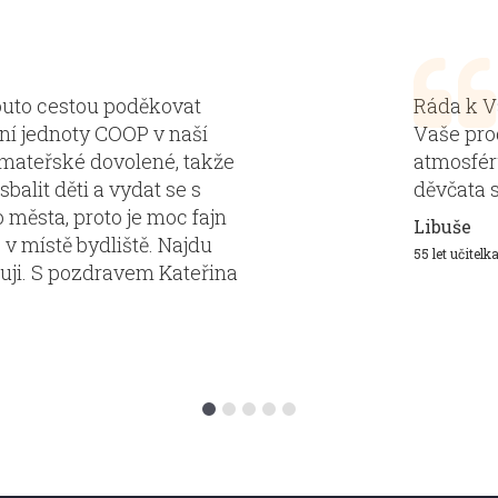
touto cestou poděkovat
Ráda k V
ní jednoty COOP v naší
Vaše pro
mateřské dovolené, takže
atmosféru
alit děti a vydat se s
děvčata s
 města, proto je moc fajn
Libuše
v místě bydliště. Najdu
55 let učitelk
kuji. S pozdravem Kateřina