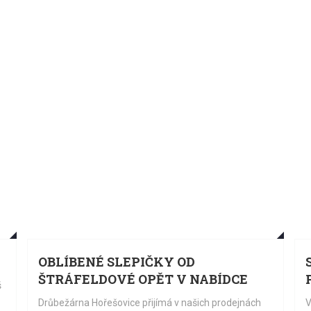
15.
15
07.
07.
OBLÍBENÉ SLEPIČKY OD
ŠTRÁFELDOVÉ OPĚT V NABÍDCE
š
z
Drůbežárna Hořešovice přijímá v našich prodejnách
V