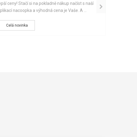
epší ceny! Stačí si na pokladně nákup načíst s naší
Kup u nás o
plikací nacoopka a výhodná cena je Vaše. A ...
špekáčků e
Fiskars. Ná
naCOOPka a
Celá novinka
Celá no