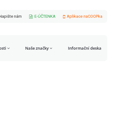
Napište nám
E-ÚČTENKA
Aplikace naCOOPka
sti
Naše značky
Informační deska