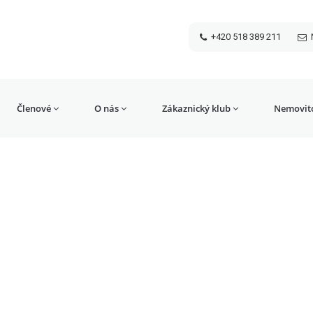
+420 518 389 211
Členové
O nás
Zákaznický klub
Nemovito