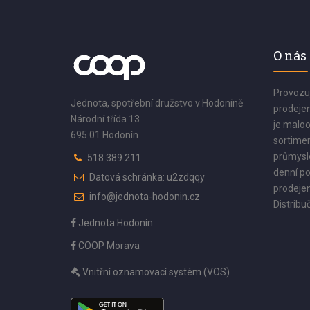
O nás
Provozu
Jednota, spotřební družstvo v Hodoníně
prodejen
Národní třída 13
je maloo
695 01 Hodonín
sortimen
průmyslo
518 389 211
denní po
Datová schránka: u2zdqqy
prodejen
info@jednota-hodonin.cz
Distribuč
Jednota Hodonín
COOP Morava
Vnitřní oznamovací systém (VOS)