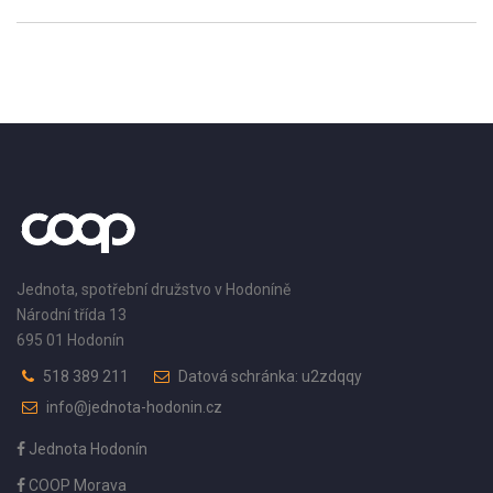
Jednota, spotřební družstvo v Hodoníně
Národní třída 13
695 01 Hodonín
518 389 211
Datová schránka: u2zdqqy
info@jednota-hodonin.cz
Jednota Hodonín
COOP Morava