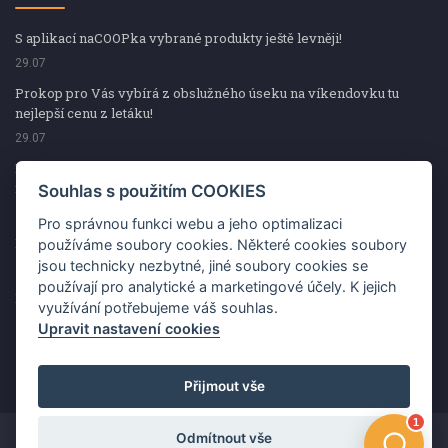
S aplikací naCOOPka vybrané produkty ještě levněji!
29.07
Prokop pro Vás vybírá z obslužného úseku na víkendovku tu
nejlepší cenu z letáku!
29.07
Prokop pro Vás vybírá z obslužného úseku na víkendovku tu
nejlepší cenu z letáku!
Souhlas s použitím COOKIES
29.07
Pro správnou funkci webu a jeho optimalizaci
Kup špekáčky od Váhaly a vyhraj s naCOOPkou sekerku Fiskars
používáme soubory cookies. Některé cookies soubory
jsou technicky nezbytné, jiné soubory cookies se
29.07
používají pro analytické a marketingové účely. K jejich
Prokop pro Vás vybírá na víkendovku ty nejlepší ceny z letáku!
využívání potřebujeme váš souhlas.
29.07
Upravit nastavení cookies
Přijmout vše
Odmítnout vše
Copyright ©2026 Jednota, spotřební družstvo v Hodoníně