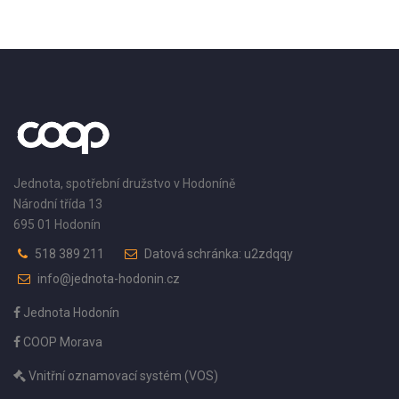
Jednota, spotřební družstvo v Hodoníně
Národní třída 13
695 01 Hodonín
518 389 211
Datová schránka: u2zdqqy
info@jednota-hodonin.cz
Jednota Hodonín
COOP Morava
Vnitřní oznamovací systém (VOS)