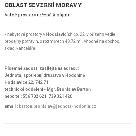
OBLAST SEVERNÍ MORAVY
Volné prostory určené k nájmu
-
nebytové prostory v
Hodslavicích
čo. 22, v přízemí vedle
2
prodejny potravin, o rozměrech 48,72 m
, vhodné na obchod,
sklad, kanceláře
Písemné žádosti zasílejte na adresu:
Jednota, spotřební družstvo v Hodoníně
Hodslavice 22, 742 71
technické oddělení - Mgr. Bronislav Bartoň
nebo tel: 556 702 621, 739 321 420
email :
barton.bronislav@jednota-hodonin.cz