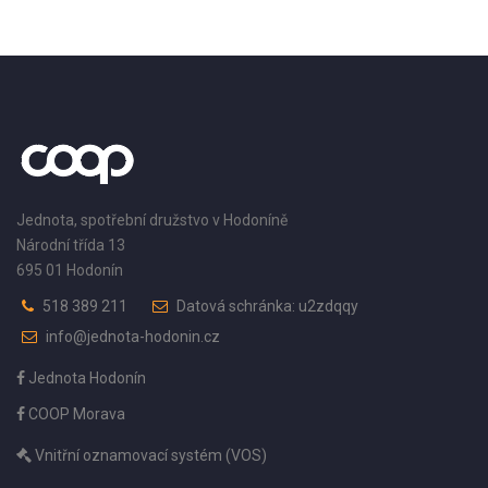
Jednota, spotřební družstvo v Hodoníně
Národní třída 13
695 01 Hodonín
518 389 211
Datová schránka: u2zdqqy
info@jednota-hodonin.cz
Jednota Hodonín
COOP Morava
Vnitřní oznamovací systém (VOS)