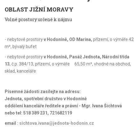
OBLAST JIŽNÍ MORAVY
Volné prostory určené k nájmu
- nebytové prostory
v Hodoníně, OD Marina,
přízemí, o výměře 42
m², bývalý bufet
- nebytové prostory
v Hodoníně, Pasáž Jednota, Národní třída
13
, č.p. 384/13, přízemí, o výměře 65,50 m², vhodné na obchod,
sklad, kanceláře
Písemné žádosti zasílejte na adresu:
Jednota, spotřební družstvo v Hodoníně
oddělení kanceláře ředitele a právní - Mgr. Ivana Šichtová
nebo tel: 518 389 231, 721682119
email :
sichtova.ivana@jednota-hodonin.cz