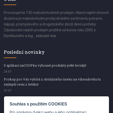
Provozujeme 130 maloobchodních prodejen. Hlavní náplní činnosti
družstva je maloobchodní prodej širokého sortimentu potravin,
nápojů, průmyslového a drogistického zboží denní potřeby.
Zásobování našich prodejen probíhá od konce roku 2005 z
Distribučního a log...
zobrazit více
Poslední novinky
S aplikací naCOOPka vybrané produkty ještě levněji!
29.07
Prokop pro Vás vybírá z obslužného úseku na víkendovku tu
nejlepší cenu z letáku!
29.07
Prokop pro Vás vybírá z obslužného úseku na víkendovku tu
nejlepší cenu z letáku!
Souhlas s použitím COOKIES
29.07
Pro správnou funkci webu a jeho optimalizaci