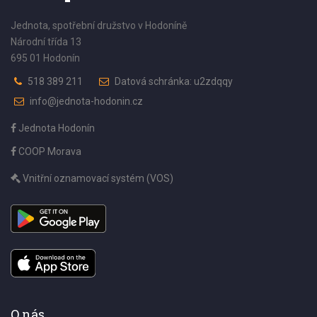
Jednota, spotřební družstvo v Hodoníně
Národní třída 13
695 01 Hodonín
518 389 211
Datová schránka: u2zdqqy
info@jednota-hodonin.cz
Jednota Hodonín
COOP Morava
Vnitřní oznamovací systém (VOS)
O nás