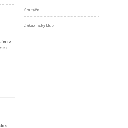
Soutěže
Zákaznický klub
ření a
áme s
lo s