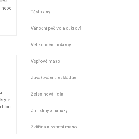
tíme
é nebo
Těstoviny
Vánoční pečivo a cukroví
Velikonoční pokrmy
Vepřové maso
Zavařování a nakládání
í
Zeleninová jídla
dkryté
ychlou
Zmrzliny a nanuky
Zvěřina a ostatní maso