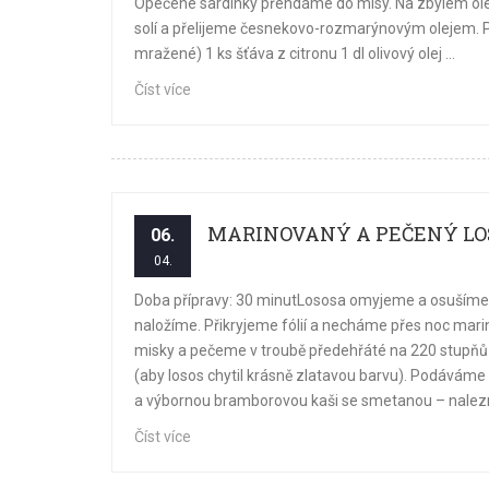
Opečené sardinky přendáme do mísy. Na zbylém ole
solí a přelijeme česnekovo-rozmarýnovým olejem. 
mražené) 1 ks šťáva z citronu 1 dl olivový olej ...
Číst více
MARINOVANÝ A PEČENÝ LO
06.
04.
Doba přípravy: 30 minutLososa omyjeme a osušíme.
naložíme. Přikryjeme fólií a necháme přes noc mari
misky a pečeme v troubě předehřáté na 220 stupňů C
(aby losos chytil krásně zlatavou barvu). Podávám
a výbornou bramborovou kaši se smetanou – nalezn
Číst více