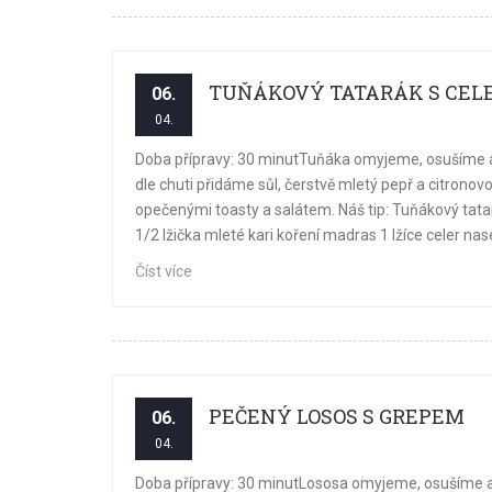
TUŇÁKOVÝ TATARÁK S CEL
06.
04.
Doba přípravy: 30 minutTuňáka omyjeme, osušíme a
dle chuti přidáme sůl, čerstvě mletý pepř a citron
opečenými toasty a salátem. Náš tip: Tuňákový tata
1/2 lžička mleté kari koření madras 1 lžíce celer na
Číst více
PEČENÝ LOSOS S GREPEM
06.
04.
Doba přípravy: 30 minutLososa omyjeme, osušíme a