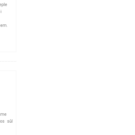
eple
i
vem.
háme
sos sůl