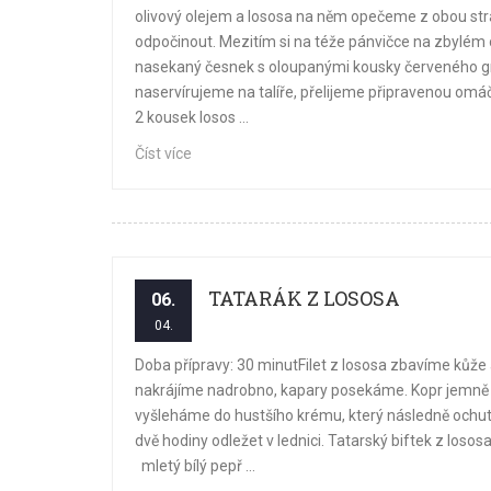
olivový olejem a lososa na něm opečeme z obou str
odpočinout. Mezitím si na téže pánvičce na zbylém 
nasekaný česnek s oloupanými kousky červeného g
naservírujeme na talíře, přelijeme připravenou o
2 kousek losos ...
Číst více
TATARÁK Z LOSOSA
06.
04.
Doba přípravy: 30 minutFilet z lososa zbavíme kůže
nakrájíme nadrobno, kapary posekáme. Kopr jemně pokr
vyšleháme do hustšího krému, který následně och
dvě hodiny odležet v lednici. Tatarský biftek z los
mletý bílý pepř ...