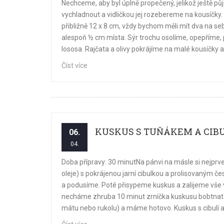
Nechceme, aby byl úplně propečený, jelikož ještě 
vychladnout a vidličkou jej rozebereme na kousíčky. 
přibližně 12 x 8 cm, vždy bychom měli mít dva na se
alespoň ½ cm místa. Sýr trochu osolíme, opepříme, 
lososa. Rajčata a olivy pokrájíme na malé kousíčky a
Číst více
KUSKUS S TUŇÁKEM A CIBU
06.
04.
Doba přípravy: 30 minutNa pánvi na másle si nejpr
oleje) s pokrájenou jarní cibulkou a prolisovaným 
a podusíme. Poté přisypeme kuskus a zalijeme vše 
necháme zhruba 10 minut zrníčka kuskusu bobtnat.
mátu nebo rukolu) a máme hotovo. Kuskus s cibulí 