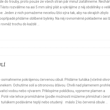
půjde do trouby, proto pouze ze všech stran pár minut zatáhneme. Nech
Těsto rozválíme na asi 5 mm silný plát a vykrájíme z něj obdélníky o veli
be. Jeden z nich pomažeme necelou lžíci sýra tak, aby na okrajích zbylo
popřípadě přidáme oblíbené bylinky. Na něj rovnoměrně poklademe asi lž
 rovněž trochu do každé ...
LÍ
ve osmahneme pokrájenou červenou cibuli. Přidáme tuňáka (včetně oliv
česnekem. Ochutíme solí a citronovou šťávou. Chvíli nad plamenem proh
vařicí vodou nebo vývarem. Přiklopíme pokličkou, vypneme plamen a
 Poté vše lehce promícháme (podle možností můžeme přimíchat i čers
a tuňákem podáváme teplý nebo studený. máslo 2 ks červená cibule ...