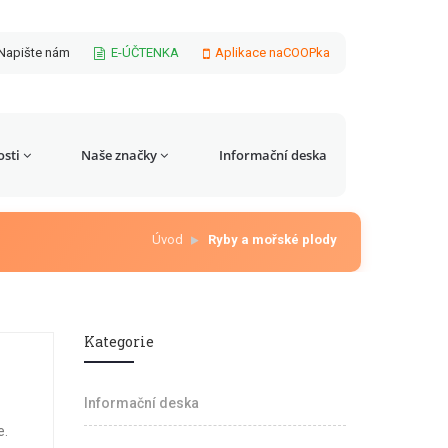
Napište nám
E-ÚČTENKA
Aplikace naCOOPka
sti
Naše značky
Informační deska
Úvod
Ryby a mořské plody
Kategorie
Informační deska
e.