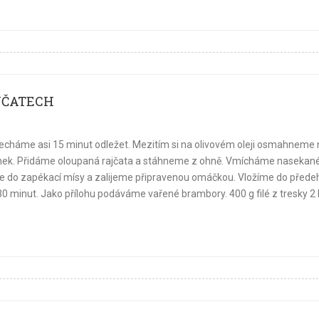
JČATECH
echáme asi 15 minut odležet. Mezitím si na olivovém oleji osmahneme 
 česnek. Přidáme oloupaná rajčata a stáhneme z ohně. Vmícháme nasekan
žíme do zapékací mísy a zalijeme připravenou omáčkou. Vložíme do přede
30 minut. Jako přílohu podáváme vařené brambory. 400 g filé z tresky 2 