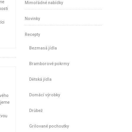
áme
Mimořádné nabídky
kosti
Novinky
íci
Recepty
Bezmasá jídla
Bramborové pokrmy
Dětská jídla
Domácí výrobky
ového
řejeme
Drůbež
tvou
Grilované pochoutky