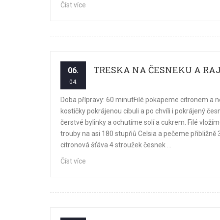
Číst více
TRESKA NA ČESNEKU A RA
06.
04.
Doba přípravy: 60 minutFilé pokapeme citronem a n
kostičky pokrájenou cibuli a po chvíli i pokrájený
čerstvé bylinky a ochutíme solí a cukrem. Filé vlo
trouby na asi 180 stupňů Celsia a pečeme přibližně 
citronová šťáva 4 stroužek česnek ...
Číst více