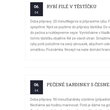
RYBÍ FILÉ V TĚSTÍČKU
06.
04.
Doba přípravy: 20 minutNejprve si připravíme rybu:
opepříme. Nyní se pustíme do přípravy těstíčka: Do
do pečiva a rozklepneme vejce. Vymícháme v hladké 
tomto těstíčku obalíme filé ze všech stran. Smaží
ryby poté položíme na savý ubrousek, abychom odst
omáčkou. Poznámka: Recept na naše domácí hranol
PEČENÉ SARDINKY S ČES
06.
04.
Doba přípravy: 90 minutSardinky očistíme (případně
Necháme asi hodinu marinovat. Poté je dáme na gril