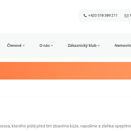
+420 518 389 211
Členové
O nás
Zákaznický klub
Nemovito
ososa, kterého ještě před tím zbavíme kůže, nasolíme a zlehka opepřím