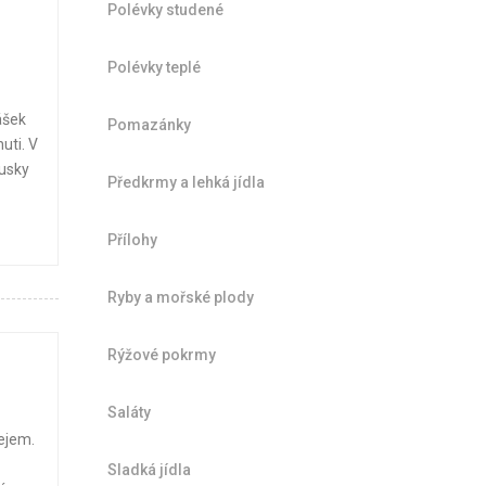
Polévky studené
Polévky teplé
ášek
Pomazánky
uti. V
ousky
Předkrmy a lehká jídla
Přílohy
Ryby a mořské plody
Rýžové pokrmy
Saláty
ejem.
Sladká jídla