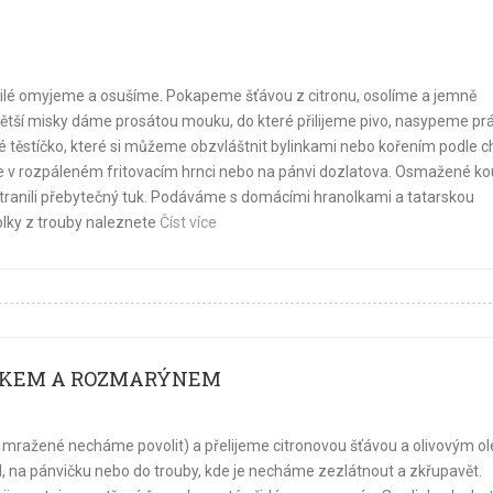
 Filé omyjeme a osušíme. Pokapeme šťávou z citronu, osolíme a jemně
 větší misky dáme prosátou mouku, do které přilijeme pivo, nasypeme pr
těstíčko, které si můžeme obzvláštnit bylinkami nebo kořením podle ch
me v rozpáleném fritovacím hrnci nebo na pánvi dozlatova. Osmažené k
ranili přebytečný tuk. Podáváme s domácími hranolkami a tatarskou
ky z trouby naleznete
Číst více
NEKEM A ROZMARÝNEM
 mražené necháme povolit) a přelijeme citronovou šťávou a olivovým ol
, na pánvičku nebo do trouby, kde je necháme zezlátnout a zkřupavět.