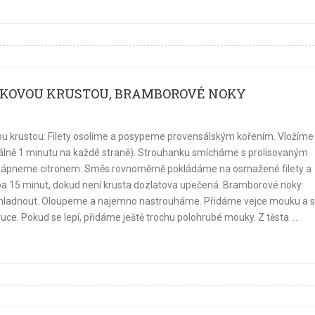
NKOVOU KRUSTOU, BRAMBOROVÉ NOKY
ou krustou: Filety osolíme a posypeme provensálským kořením. Vložíme
lně 1 minutu na každé straně). Strouhanku smícháme s prolisovaným
zakápneme citronem. Směs rovnoměrně pokládáme na osmažené filety a
ba 15 minut, dokud není krusta dozlatova upečená. Bramborové noky:
hladnout. Oloupeme a najemno nastrouháme. Přidáme vejce mouku a s
ce. Pokud se lepí, přidáme ještě trochu polohrubé mouky. Z těsta ...