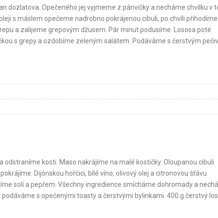
an dozlatova. Opečeného jej vyjmeme z pánvičky a necháme chvilku v t
oleji s máslem opečeme nadrobno pokrájenou cibuli, po chvíli přihodíme 
repu a zalijeme grepovým džusem. Pár minut podusíme. Lososa poté
máčkou s grepy a ozdobíme zeleným salátem. Podáváme s čerstvým peči
 a odstraníme kosti. Maso nakrájíme na malé kostičky. Oloupanou cibuli
ájíme. Dijónskou hořčici, bílé víno, olivový olej a citronovou šťávu
utíme solí a pepřem. Všechny ingredience smícháme dohromady a nec
osa podáváme s opečenými toasty a čerstvými bylinkami. 400 g čerstvý lo