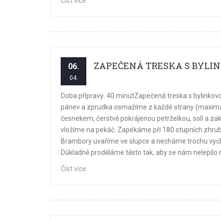
Číst více
ZAPEČENÁ TRESKA S BYLI
06.
04.
Doba přípravy: 40 minutZapečená treska s bylinkov
pánev a zprudka osmažíme z každé strany (maximá
česnekem, čerstvě pokrájenou petrželkou, solí a 
vložíme na pekáč. Zapékáme při 180 stupních zhru
Brambory uvaříme ve slupce a necháme trochu vyc
Důkladně proděláme těsto tak, aby se nám nelepilo ru
Číst více