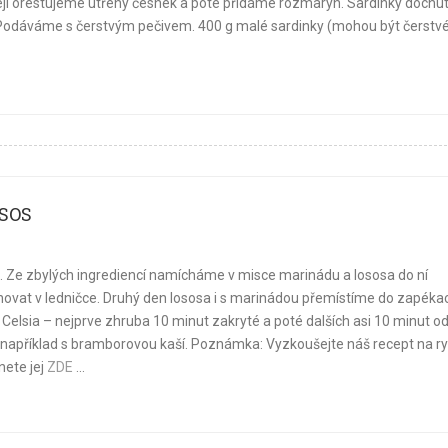
ji orestujeme utřený česnek a poté přidáme rozmarýn. Sardinky dochu
Podáváme s čerstvým pečivem. 400 g malé sardinky (mohou být čerstv
SOS
 Ze zbylých ingrediencí namícháme v misce marinádu a lososa do ní
novat v ledničce. Druhý den lososa i s marinádou přemístíme do zapékac
elsia – nejprve zhruba 10 minut zakryté a poté dalších asi 10 minut o
e například s bramborovou kaší. Poznámka: Vyzkoušejte náš recept na r
ete jej
ZDE
...