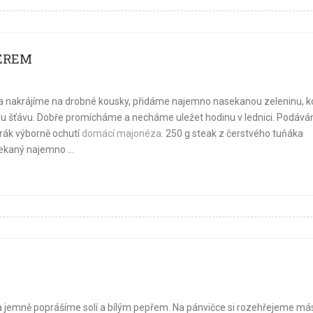
EREM
 nakrájíme na drobné kousky, přidáme najemno nasekanou zeleninu, ko
ovou šťávu. Dobře promícháme a necháme uležet hodinu v lednici. Podáv
rák výborně ochutí
domácí majonéza
. 250 g steak z čerstvého tuňáka
sekaný najemno ...
 jemně poprášíme solí a bílým pepřem. Na pánvičce si rozehřejeme más