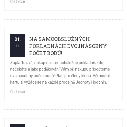
Číst více
NA SAMOOBSLUŽNÝCH
01.
POKLADNÁCH DVOJNÁSOBNÝ
11.
POČET BODŮ!
Zaplaťte svůj nákup na samoobslužné pokladně, kde
nečekáte a jako poděkování Vám při nákupu připočteme
dvojnásobný počet bodů! Platí pro členy klubu. Věrnostní
kartu si vyžádejte na každé prodejně Jednoty Hodonín.
Číst více