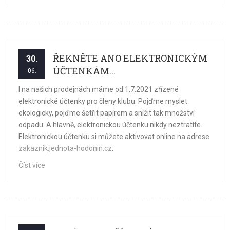
ŘEKNĚTE ANO ELEKTRONICKÝM
30.
ÚČTENKÁM...
06.
I na našich prodejnách máme od 1.7.2021 zřízené
elektronické účtenky pro členy klubu. Pojďme myslet
ekologicky, pojďme šetřit papírem a snížit tak množství
odpadu. A hlavně, elektronickou účtenku nikdy neztratíte.
Elektronickou účtenku si můžete aktivovat online na adrese
zakaznik.jednota-hodonin.cz
.
Číst více