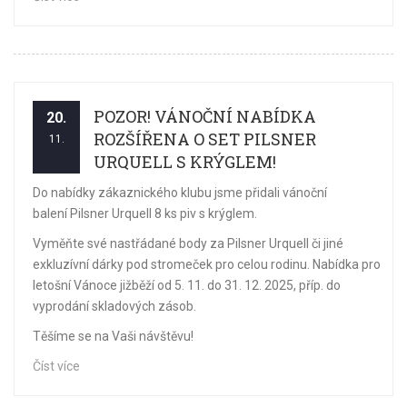
POZOR! VÁNOČNÍ NABÍDKA
20.
ROZŠÍŘENA O SET PILSNER
11.
URQUELL S KRÝGLEM!
Do nabídky zákaznického klubu jsme přidali vánoční
balení Pilsner Urquell 8 ks piv s krýglem.
Vyměňte své nastřádané body za Pilsner Urquell či jiné
exkluzívní dárky pod stromeček pro celou rodinu. Nabídka pro
letošní Vánoce jižběží od 5. 11. do 31. 12. 2025, příp. do
vyprodání skladových zásob.
Těšíme se na Vaši návštěvu!
Číst více