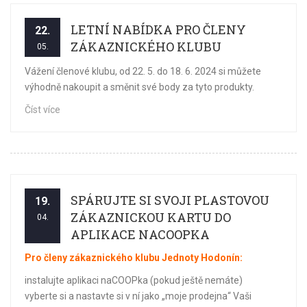
LETNÍ NABÍDKA PRO ČLENY
22.
ZÁKAZNICKÉHO KLUBU
05.
Vážení členové klubu, od 22. 5. do 18. 6. 2024 si můžete
výhodně nakoupit a směnit své body za tyto produkty.
Číst více
SPÁRUJTE SI SVOJI PLASTOVOU
19.
ZÁKAZNICKOU KARTU DO
04.
APLIKACE NACOOPKA
Pro členy zákaznického klubu Jednoty Hodonín:
instalujte aplikaci naCOOPka (pokud ještě nemáte)
vyberte si a nastavte si v ní jako „moje prodejna“ Vaši