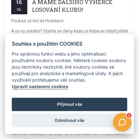
A MÁME DALŠÍHO VÝHERCE
10.
LOSOVÁNÍ KLUBU!
06.
Poukaz už letí do Hodslavic.
A co vy ostatní? Staňte se členy klubu a třeba se štěstí příště
usměje právě na vás
Souhlas s použitím COOKIES
Číst více
Pro správnou funkci webu a jeho optimalizaci
používáme soubory cookies. Některé cookies soubory
jsou technicky nezbytné, jiné soubory cookies se
používají pro analytické a marketingové účely. K jejich
využívání potřebujeme váš souhlas.
Upravit nastavení cookies
DALŠÍ VÝHERCE LOSOVÁNÍ Z
11.
DATABÁZE ČLENŮ KLUBU
05.
Přijmout vše
Blahopřejeme výherci losování z databáze členů klubu za
měsíc duben panu Viktorýnovi a přejeme spoustu příjemných
Odmítnout vše
nákupů v našich prodejnách.
Náš klub nabízí jen výhody - a to vše zdarma. Přidejte se k