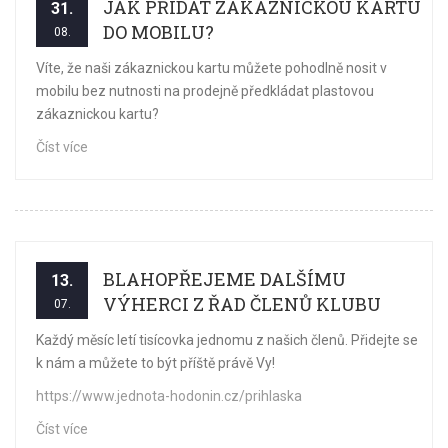
JAK PŘIDAT ZÁKAZNICKOU KARTU
31.
DO MOBILU?
08.
Víte, že naši zákaznickou kartu můžete pohodlně nosit v
mobilu bez nutnosti na prodejně předkládat plastovou
zákaznickou kartu?
Číst více
BLAHOPŘEJEME DALŠÍMU
13.
VÝHERCI Z ŘAD ČLENŮ KLUBU
07.
Každý měsíc letí tisícovka jednomu z našich členů. Přidejte se
k nám a můžete to být příště právě Vy!
https://www.jednota-hodonin.cz/prihlaska
Číst více