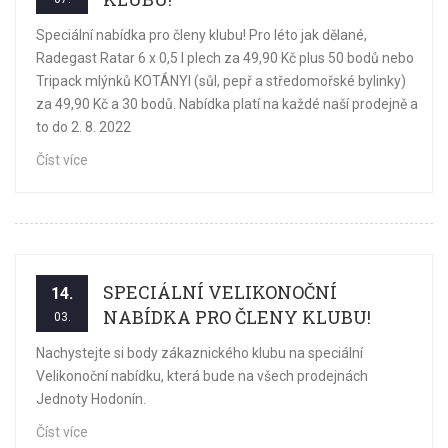
Speciální nabídka pro členy klubu! Pro léto jak dělané,
Radegast Ratar 6 x 0,5 l plech za 49,90 Kč plus 50 bodů nebo
Tripack mlýnků KOTÁNYI (sůl, pepř a středomořské bylinky)
za 49,90 Kč a 30 bodů. Nabídka platí na každé naší prodejně a
to do 2. 8. 2022
Číst více
SPECIÁLNÍ VELIKONOČNÍ
14.
NABÍDKA PRO ČLENY KLUBU!
03.
Nachystejte si body zákaznického klubu na speciální
Velikonoční nabídku, která bude na všech prodejnách
Jednoty Hodonín.
Číst více