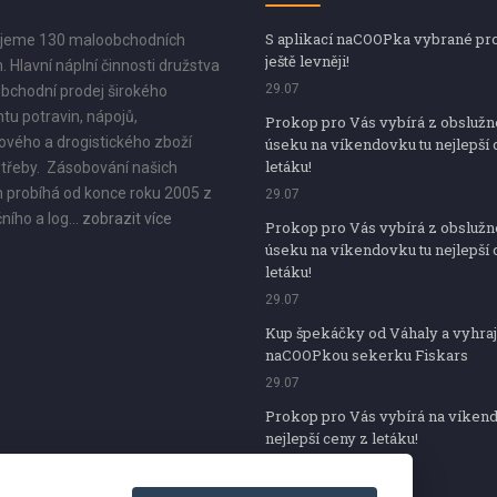
S aplikací naCOOPka vybrané pr
jeme 130 maloobchodních
ještě levněji!
. Hlavní náplní činnosti družstva
29.07
bchodní prodej širokého
tu potravin, nápojů,
Prokop pro Vás vybírá z obsluž
vého a drogistického zboží
úseku na víkendovku tu nejlepší 
letáku!
třeby. Zásobování našich
 probíhá od konce roku 2005 z
29.07
ního a log...
zobrazit více
Prokop pro Vás vybírá z obsluž
úseku na víkendovku tu nejlepší 
letáku!
29.07
Kup špekáčky od Váhaly a vyhraj
naCOOPkou sekerku Fiskars
29.07
Prokop pro Vás vybírá na víken
nejlepší ceny z letáku!
29.07