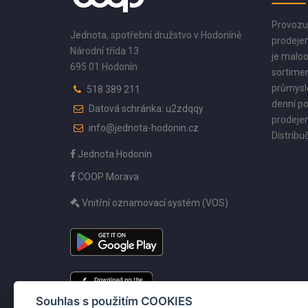
Provozu
Jednota, spotřební družstvo v Hodoníně
prodejen
Národní třída 13
je maloo
695 01 Hodonín
sortimen
průmyslo
518 389 211
denní po
Datová schránka: u2zdqqy
prodejen
info@jednota-hodonin.cz
Distribuč
Jednota Hodonín
COOP Morava
Vnitřní oznamovací systém (VOS)
Souhlas s použitím COOKIES