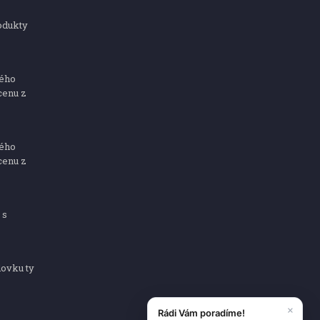
odukty
ného
cenu z
ného
cenu z
 s
dovku ty