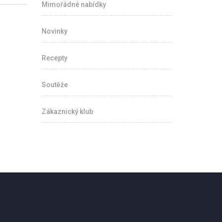
Mimořádné nabídky
Novinky
Recepty
Soutěže
Zákaznický klub