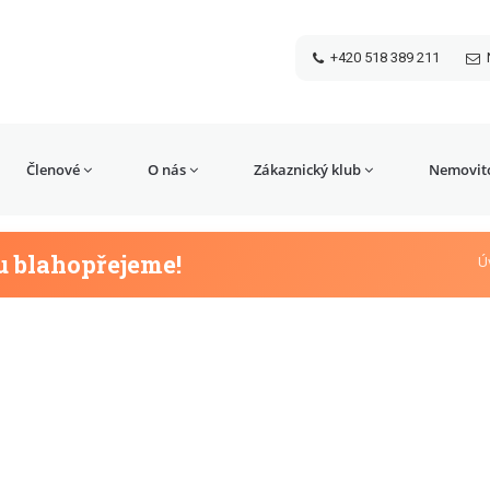
+420 518 389 211
Členové
O nás
Zákaznický klub
Nemovito
 blahopřejeme!
Ú