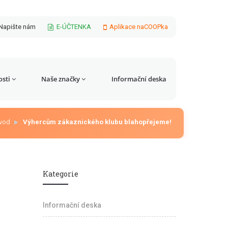
Napište nám
E-ÚČTENKA
Aplikace naCOOPka
sti
Naše značky
Informační deska
vod
Výhercům zákaznického klubu blahopřejeme!
Kategorie
Informační deska