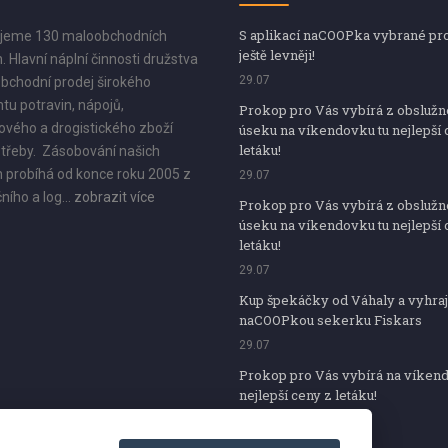
S aplikací naCOOPka vybrané pr
jeme 130 maloobchodních
ještě levněji!
. Hlavní náplní činnosti družstva
29.07
bchodní prodej širokého
tu potravin, nápojů,
Prokop pro Vás vybírá z obsluž
vého a drogistického zboží
úseku na víkendovku tu nejlepší 
letáku!
třeby. Zásobování našich
 probíhá od konce roku 2005 z
29.07
ního a log...
zobrazit více
Prokop pro Vás vybírá z obsluž
úseku na víkendovku tu nejlepší 
letáku!
29.07
Kup špekáčky od Váhaly a vyhraj
naCOOPkou sekerku Fiskars
29.07
Prokop pro Vás vybírá na víken
nejlepší ceny z letáku!
29.07