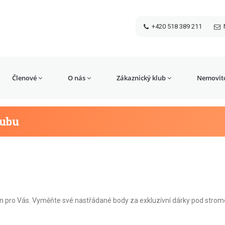
+420 518 389 211
Členové
O nás
Zákaznický klub
Nemovito
lubu
 jen pro Vás. Vyměňte své nastřádané body za exkluzívní dárky pod stro