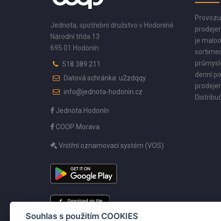
Provozu
Jednota, spotřební družstvo v Hodoníně
prodejen
Národní třída 13
je maloo
695 01 Hodonín
sortimen
průmyslo
518 389 211
denní po
Datová schránka: u2zdqqy
prodejen
info@jednota-hodonin.cz
Distribuč
Jednota Hodonín
COOP Morava
Vnitřní oznamovací systém (VOS)
Souhlas s použitím COOKIES