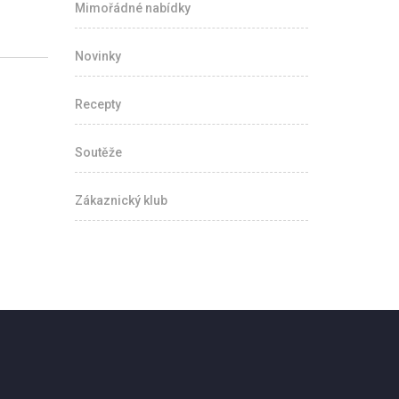
Mimořádné nabídky
Novinky
Recepty
Soutěže
Zákaznický klub