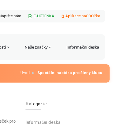
Napište nám
E-ÚČTENKA
Aplikace naCOOPka
sti
Naše značky
Informační deska
Úvod
Speciální nabídka pro členy klubu
Kategorie
meček pro
Informační deska