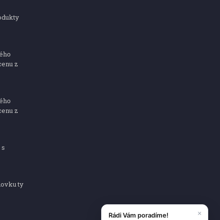
odukty
ného
cenu z
ného
cenu z
 s
dovku ty