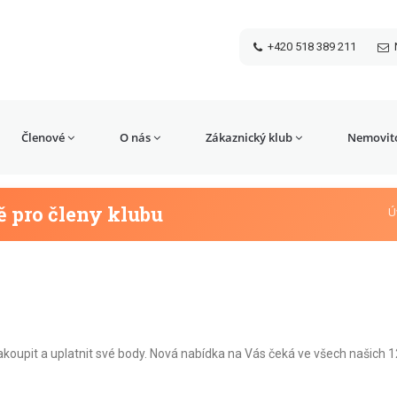
+420 518 389 211
Členové
O nás
Zákaznický klub
Nemovito
 pro členy klubu
Ú
akoupit a uplatnit své body. Nová nabídka na Vás čeká ve všech našich 