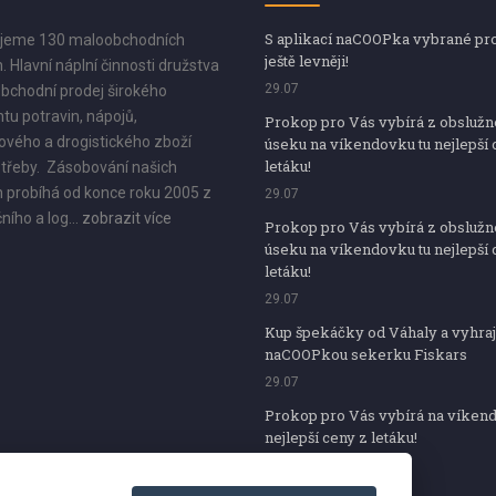
S aplikací naCOOPka vybrané pr
jeme 130 maloobchodních
ještě levněji!
. Hlavní náplní činnosti družstva
29.07
bchodní prodej širokého
tu potravin, nápojů,
Prokop pro Vás vybírá z obsluž
vého a drogistického zboží
úseku na víkendovku tu nejlepší 
letáku!
třeby. Zásobování našich
 probíhá od konce roku 2005 z
29.07
ního a log...
zobrazit více
Prokop pro Vás vybírá z obsluž
úseku na víkendovku tu nejlepší 
letáku!
29.07
Kup špekáčky od Váhaly a vyhraj
naCOOPkou sekerku Fiskars
29.07
Prokop pro Vás vybírá na víken
nejlepší ceny z letáku!
29.07