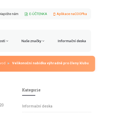
Napište nám
E-ÚČTENKA
Aplikace naCOOPka
sti
Naše značky
Informační deska
vod
Velikonoční nabídka výhradně pro členy klubu
Kategorie
120
Informační deska