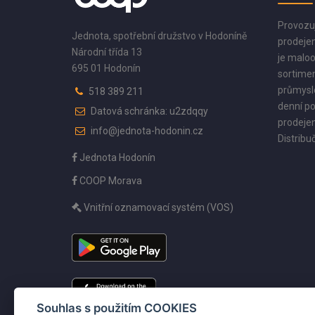
Provozu
Jednota, spotřební družstvo v Hodoníně
prodejen
Národní třída 13
je maloo
695 01 Hodonín
sortimen
průmyslo
518 389 211
denní po
Datová schránka: u2zdqqy
prodejen
info@jednota-hodonin.cz
Distribuč
Jednota Hodonín
COOP Morava
Vnitřní oznamovací systém (VOS)
Souhlas s použitím COOKIES