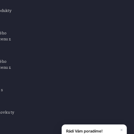
odukty
ného
cenu z
ného
cenu z
 s
dovku ty