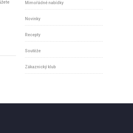
můžete
Mimořádné nabídky
Novinky
Recepty
Soutěže
Zákaznický klub