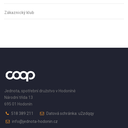
Zákaznický klub
Jednota, spotřební družstvo v Hodoníně
Národní třída 13
695 01 Hodonín
518 389 211
Datová schránka: u2zdqqy
info@jednota-hodonin.cz