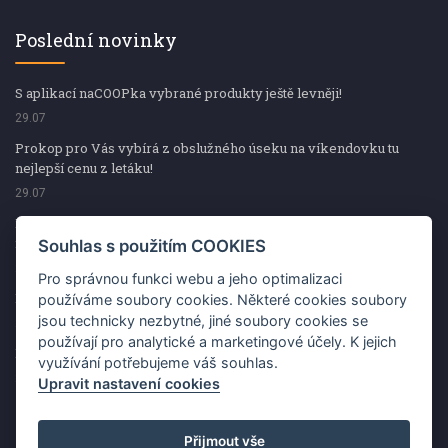
Poslední novinky
S aplikací naCOOPka vybrané produkty ještě levněji!
29.07
Prokop pro Vás vybírá z obslužného úseku na víkendovku tu
nejlepší cenu z letáku!
29.07
Prokop pro Vás vybírá z obslužného úseku na víkendovku tu
nejlepší cenu z letáku!
Souhlas s použitím COOKIES
29.07
Pro správnou funkci webu a jeho optimalizaci
Kup špekáčky od Váhaly a vyhraj s naCOOPkou sekerku Fiskars
používáme soubory cookies. Některé cookies soubory
jsou technicky nezbytné, jiné soubory cookies se
29.07
používají pro analytické a marketingové účely. K jejich
Prokop pro Vás vybírá na víkendovku ty nejlepší ceny z letáku!
využívání potřebujeme váš souhlas.
29.07
Upravit nastavení cookies
Přijmout vše