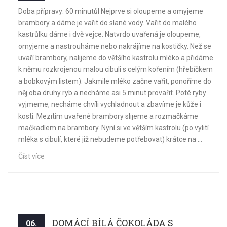
Doba přípravy: 60 minutůl Nejprve si oloupeme a omyjeme
brambory a dáme je vařit do slané vody. Vařit do malého
kastrůlku dáme i dvě vejce. Natvrdo uvařená je oloupeme,
omyjeme a nastrouháme nebo nakrájíme na kostičky. Než se
uvaří brambory, nalijeme do většího kastrolu mléko a přidáme
k němu rozkrojenou malou cibuli s celým kořením (hřebíčkem
a bobkovým listem). Jakmile mléko začne vařit, ponoříme do
něj oba druhy ryb a necháme asi 5 minut provařit. Poté ryby
vyjmeme, necháme chvíli vychladnout a zbavíme je kůže i
kostí. Mezitím uvařené brambory slijeme a rozmačkáme
mačkadlem na brambory. Nyní si ve větším kastrolu (po vylití
mléka s cibulí, které již nebudeme potřebovat) krátce na ...
Číst více
DOMÁCÍ BÍLÁ ČOKOLÁDA S
06.