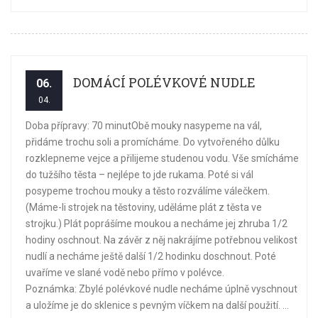
DOMÁCÍ POLÉVKOVÉ NUDLE
06.
04.
Doba přípravy: 70 minutObě mouky nasypeme na vál,
přidáme trochu soli a promícháme. Do vytvořeného důlku
rozklepneme vejce a přilijeme studenou vodu. Vše smícháme
do tužšího těsta – nejlépe to jde rukama. Poté si vál
posypeme trochou mouky a těsto rozválíme válečkem.
(Máme-li strojek na těstoviny, uděláme plát z těsta ve
strojku.) Plát poprášíme moukou a necháme jej zhruba 1/2
hodiny oschnout. Na závěr z něj nakrájíme potřebnou velikost
nudlí a necháme ještě další 1/2 hodinku doschnout. Poté
uvaříme ve slané vodě nebo přímo v polévce.
Poznámka: Zbylé polévkové nudle necháme úplně vyschnout
a uložíme je do sklenice s pevným víčkem na další použití. ...