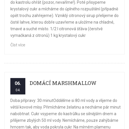
do kastrolu ohřát (pozor, nevaříme!). Poté přisypeme
krystalový cukr a mícháme do úplného rozpuštění (případně
opět trochu zahřejeme). Vzniklý citronový sirup přelijeme do
čisté lahve, kterou dobře uzavřeme a uložíme na chladné,
tmavé a suché místo. 1/2 l citronová šťáva (čerstvě
vymačkaná z citronů) 1 kg krystalový cukr
Číst více
DOMÁCÍ MARSHMALLOW
06.
04.
Doba přípravy: 30 minutOddělíme si 80 ml vody a vlijeme do
větší kovové mísy. Přimícháme želatinu a necháme pár minut
nabobtnat. Cukr vsypeme do kastrůlku se silnějším dnem a
přilijeme zbylých 50 ml vody. Nemícháme, pouze zahýbáme
hrncem tak, aby voda pokryla cukr. Na mírném plamenu