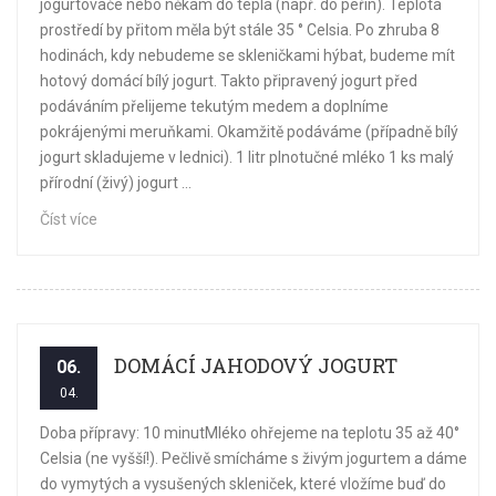
jogurtovače nebo někam do tepla (např. do peřin). Teplota
prostředí by přitom měla být stále 35 ° Celsia. Po zhruba 8
hodinách, kdy nebudeme se skleničkami hýbat, budeme mít
hotový domácí bílý jogurt. Takto připravený jogurt před
podáváním přelijeme tekutým medem a doplníme
pokrájenými meruňkami. Okamžitě podáváme (případně bílý
jogurt skladujeme v lednici). 1 litr plnotučné mléko 1 ks malý
přírodní (živý) jogurt ...
Číst více
DOMÁCÍ JAHODOVÝ JOGURT
06.
04.
Doba přípravy: 10 minutMléko ohřejeme na teplotu 35 až 40°
Celsia (ne vyšší!). Pečlivě smícháme s živým jogurtem a dáme
do vymytých a vysušených skleniček, které vložíme buď do