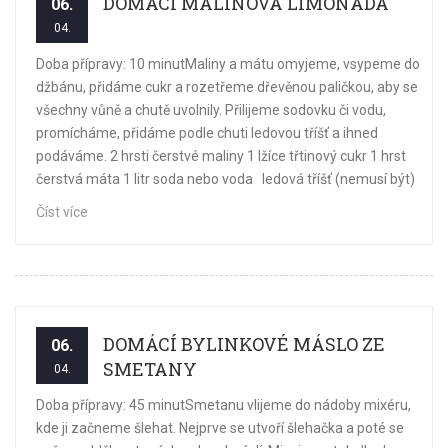
DOMÁCÍ MALINOVÁ LIMONÁDA
06.
04.
Doba přípravy: 10 minutMaliny a mátu omyjeme, vsypeme do
džbánu, přidáme cukr a rozetřeme dřevěnou paličkou, aby se
všechny vůně a chutě uvolnily. Přilijeme sodovku či vodu,
promícháme, přidáme podle chuti ledovou tříšť a ihned
podáváme. 2 hrsti čerstvé maliny 1 lžíce třtinový cukr 1 hrst
čerstvá máta 1 litr soda nebo voda ledová tříšť (nemusí být)
Číst více
DOMÁCÍ BYLINKOVÉ MÁSLO ZE
06.
SMETANY
04.
Doba přípravy: 45 minutSmetanu vlijeme do nádoby mixéru,
kde ji začneme šlehat. Nejprve se utvoří šlehačka a poté se