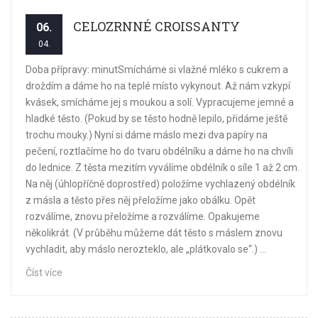
CELOZRNNÉ CROISSANTY
06.
04.
Doba přípravy: minutSmícháme si vlažné mléko s cukrem a
droždím a dáme ho na teplé místo vykynout. Až nám vzkypí
kvásek, smícháme jej s moukou a solí. Vypracujeme jemné a
hladké těsto. (Pokud by se těsto hodně lepilo, přidáme ještě
trochu mouky.) Nyní si dáme máslo mezi dva papíry na
pečení, roztlačíme ho do tvaru obdélníku a dáme ho na chvíli
do lednice. Z těsta mezitím vyválíme obdélník o síle 1 až 2 cm.
Na něj (úhlopříčně doprostřed) položíme vychlazený obdélník
z másla a těsto přes něj přeložíme jako obálku. Opět
rozválíme, znovu přeložíme a rozválíme. Opakujeme
několikrát. (V průběhu můžeme dát těsto s máslem znovu
vychladit, aby máslo nerozteklo, ale „plátkovalo se“.) ...
Číst více