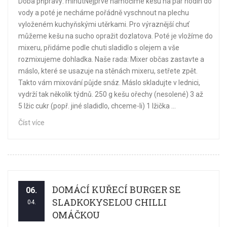
Doba přípravy: minutNejprve namočíme kešu na pár hodin do
vody a poté je necháme pořádně vyschnout na plechu
vyloženém kuchyňskými utěrkami. Pro výraznější chuť
můžeme kešu na sucho opražit dozlatova. Poté je vložíme do
mixeru, přidáme podle chuti sladidlo s olejem a vše
rozmixujeme dohladka. Naše rada: Mixer občas zastavte a
máslo, které se usazuje na stěnách mixeru, setřete zpět.
Takto vám mixování půjde snáz. Máslo skladujte v lednici,
vydrží tak několik týdnů. 250 g kešu ořechy (nesolené) 3 až
5 lžic cukr (popř. jiné sladidlo, chceme-li) 1 lžička ...
Číst více
DOMÁCÍ KUŘECÍ BURGER SE
06.
SLADKOKYSELOU CHILLI
04.
OMÁČKOU