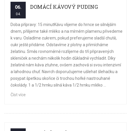
DOMÁCÍ KÁVOVÝ PUDING
06.
04.
Doba přípravy: 15 minutKávu vlijeme do hrnce se silnějším
dnem, přilijeme také mléko a na mírném plamenu přivedeme
k varu. Osladíme cukrem, pokud preferujeme sladší chutě,
cukr ještě přidáme. Odstavíme z plotny a přimícháme
želatinu. Směs rovnoměrně rozlijeme do tří připravených
skleniček a nechám několik hodin důkladně vychladit. Díky
želatině nám káva ztuhne, ovšem zachová si svou intenzivní
a lahodnou chuť. Navrch doporučujeme ušlehat šlehačku a
posypat špetkou skořice či trochou hořké nastrouhané
čokolády. 1 a 1/2 hrnku silná káva 1/2 hrnku mléko ...
Číst více