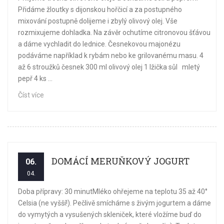
Přidáme žloutky s dijonskou hořčicí a za postupného
mixování postupně dolijeme i zbylý olivový olej. Vše
rozmixujeme dohladka. Na závěr ochutíme citronovou šťávou
a dáme vychladit do lednice. Česnekovou majonézu
podáváme například k rybám nebo ke grilovanému masu. 4
až 6 stroužků česnek 300 ml olivový olej 1 lžička sůl mletý
pepř 4 ks ...
Číst více
DOMÁCÍ MERUŇKOVÝ JOGURT
06.
04.
Doba přípravy: 30 minutMléko ohřejeme na teplotu 35 až 40°
Celsia (ne vyšší!). Pečlivě smícháme s živým jogurtem a dáme
do vymytých a vysušených skleniček, které vložíme buď do