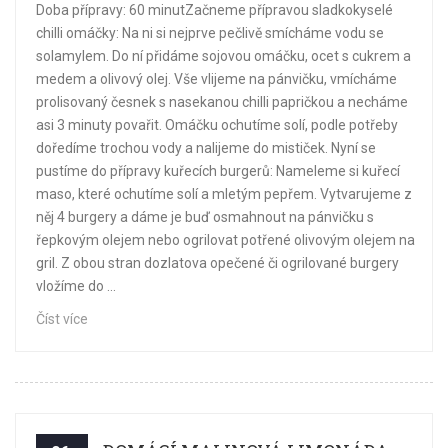
Doba přípravy: 60 minutZačneme přípravou sladkokyselé
chilli omáčky: Na ni si nejprve pečlivě smícháme vodu se
solamylem. Do ní přidáme sojovou omáčku, ocet s cukrem a
medem a olivový olej. Vše vlijeme na pánvičku, vmícháme
prolisovaný česnek s nasekanou chilli papričkou a necháme
asi 3 minuty povařit. Omáčku ochutíme solí, podle potřeby
doředíme trochou vody a nalijeme do mističek. Nyní se
pustíme do přípravy kuřecích burgerů: Nameleme si kuřecí
maso, které ochutíme solí a mletým pepřem. Vytvarujeme z
něj 4 burgery a dáme je buď osmahnout na pánvičku s
řepkovým olejem nebo ogrilovat potřené olivovým olejem na
gril. Z obou stran dozlatova opečené či ogrilované burgery
vložíme do ...
Číst více