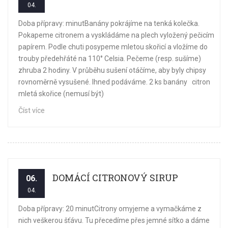
04.
Doba přípravy: minutBanány pokrájíme na tenká kolečka.
Pokapeme citronem a vyskládáme na plech vyložený pečicím
papírem. Podle chuti posypeme mletou skořicí a vložíme do
trouby předehřáté na 110° Celsia. Pečeme (resp. sušíme)
zhruba 2 hodiny. V průběhu sušení otáčíme, aby byly chipsy
rovnoměrně vysušené. Ihned podáváme. 2 ks banány citron
mletá skořice (nemusí být)
Číst více
DOMÁCÍ CITRONOVÝ SIRUP
06.
04.
Doba přípravy: 20 minutCitrony omyjeme a vymačkáme z
nich veškerou šťávu. Tu přecedíme přes jemné sítko a dáme