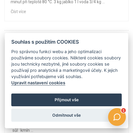
minut při teplotě 80 °C. 3 kg jablko 1 l voda 3/4 kg ...
Číst více
Souhlas s použitím COOKIES
DOMÁCÍ NAKLÁDANÉ ZELÍ
06.
Pro správnou funkci webu a jeho optimalizaci
používáme soubory cookies. Některé cookies soubory
04.
jsou technicky nezbytné, jiné soubory cookies se
Doba přípravy: 60 minutZelí očistíme od prvních listů (nějaké
používají pro analytické a marketingové účely. K jejich
si necháme na přikrytí zelí) a nakrouháme. Vkládáme do
využívání potřebujeme váš souhlas.
Upravit nastavení cookies
kameninového hrnce. Vždy zhruba 5 cm zelí a prosolíme a
okmínujeme popřípadě přidáme křen, jablka, mrkev nebo
řepu. Důkladně umačkáváme zelí ke dnu hrnce. Toto
Přijmout vše
opakujeme dokud není kameninový hrnec skoro plný.
Přikryjeme zelným listem a vložíme na temné chladné místo.
Odmítnout vše
Ze zelí postupně odléváme vodu, která vznikne. Po 1 až 2
týdnech je zelí připraveno ke konzumaci. 2 až 3 ks hlávka zelí
sůl kmín ...