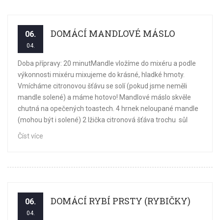
DOMÁCÍ MANDLOVÉ MÁSLO
06.
04.
Doba přípravy: 20 minutMandle vložíme do mixéru a podle
výkonnosti mixéru mixujeme do krásné, hladké hmoty.
Vmícháme citronovou šťávu se solí (pokud jsme neměli
mandle solené) a máme hotovo! Mandlové máslo skvěle
chutná na opečených toastech. 4 hrnek neloupané mandle
(mohou být i solené) 2 lžička citronová šťáva trochu sůl
Číst více
DOMÁCÍ RYBÍ PRSTY (RYBIČKY)
06.
04.