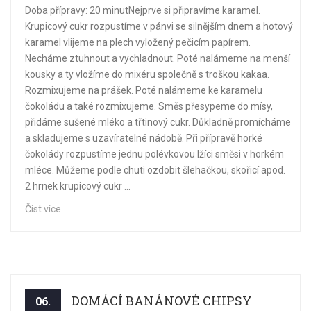
Doba přípravy: 20 minutNejprve si připravíme karamel.
Krupicový cukr rozpustíme v pánvi se silnějším dnem a hotový
karamel vlijeme na plech vyložený pečicím papírem.
Necháme ztuhnout a vychladnout. Poté nalámeme na menší
kousky a ty vložíme do mixéru společně s troškou kakaa.
Rozmixujeme na prášek. Poté nalámeme ke karamelu
čokoládu a také rozmixujeme. Směs přesypeme do mísy,
přidáme sušené mléko a třtinový cukr. Důkladně promícháme
a skladujeme s uzavíratelné nádobě. Při přípravě horké
čokolády rozpustíme jednu polévkovou lžíci směsi v horkém
mléce. Můžeme podle chuti ozdobit šlehačkou, skořicí apod.
2 hrnek krupicový cukr ...
Číst více
DOMÁCÍ BANÁNOVÉ CHIPSY
06.