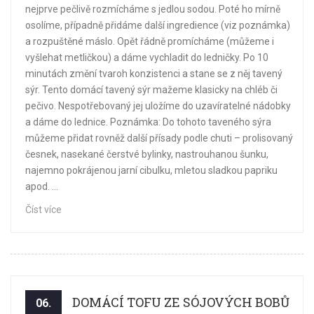
nejprve pečlivě rozmícháme s jedlou sodou. Poté ho mírně
osolíme, případně přidáme další ingredience (viz poznámka)
a rozpuštěné máslo. Opět řádně promícháme (můžeme i
vyšlehat metličkou) a dáme vychladit do ledničky. Po 10
minutách změní tvaroh konzistenci a stane se z něj tavený
sýr. Tento domácí tavený sýr mažeme klasicky na chléb či
pečivo. Nespotřebovaný jej uložíme do uzavíratelné nádobky
a dáme do lednice. Poznámka: Do tohoto taveného sýra
můžeme přidat rovněž další přísady podle chuti – prolisovaný
česnek, nasekané čerstvé bylinky, nastrouhanou šunku,
najemno pokrájenou jarní cibulku, mletou sladkou papriku
apod. ...
Číst více
DOMÁCÍ TOFU ZE SÓJOVÝCH BOBŮ
06.