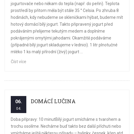
jogurtovače nebo někam do tepla (např. do peřin). Teplota
prostředí by přitom měla být stále 35 ° Celsia. Po zhruba 8
hodinách, kdy nebudeme se skleničkami hýbat, budeme mít
hotový domácí bílý jogurt. Takto připravený jogurt před
podáváním přelijeme tekutým medem a doplníme
pokrájenými omytými jahodami. Okamžitě podáváme
(případně bílý jogurt skladujeme v lednici). 1 litr plnotučné
mléko 1 ks malý přírodní (živý) jogurt ...
Číst více
DOMÁCÍ LUČINA
06.
04.
Doba přípravy: 10 minutBílý jogurt smícháme s tvarohem a
trochu osolíme. Necháme buď takto bez další příchuti nebo
vmícháme ještě některou přísadu – bylinky, česnek, křen atd.