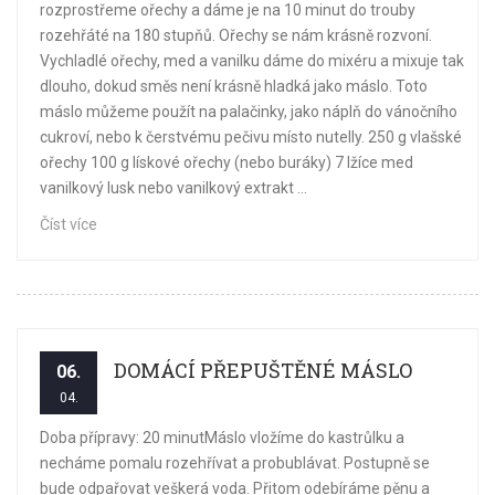
rozprostřeme ořechy a dáme je na 10 minut do trouby
rozehřáté na 180 stupňů. Ořechy se nám krásně rozvoní.
Vychladlé ořechy, med a vanilku dáme do mixéru a mixuje tak
dlouho, dokud směs není krásně hladká jako máslo. Toto
máslo můžeme použít na palačinky, jako náplň do vánočního
cukroví, nebo k čerstvému pečivu místo nutelly. 250 g vlašské
ořechy 100 g lískové ořechy (nebo buráky) 7 lžíce med
vanilkový lusk nebo vanilkový extrakt ...
Číst více
DOMÁCÍ PŘEPUŠTĚNÉ MÁSLO
06.
04.
Doba přípravy: 20 minutMáslo vložíme do kastrůlku a
necháme pomalu rozehřívat a probublávat. Postupně se
bude odpařovat veškerá voda. Přitom odebíráme pěnu a