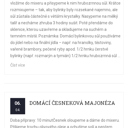
vložíme do mixeru a přisypeme k nim hrubozrnnou sůl. Krátce
rozmixujeme – tak, aby bylinky byly rozsekané najemno, ale
sůl zůstala částečně s většími krystalky. Nasypeme na mělký
talíř a necháme zhruba 3 hodiny sušit. Poté přendáme do
sklenice, kterou uzavřeme a skladujeme na suchém a
temném místě. Poznámka: Domácí bylinkovou sůl používáme
do jídel nebo na finální jídla – např. na hranolky, těstoviny,
vařené brambory, pečené ryby apod. 1/2 hrnku čerstvé
bylinky (např. rozmarýn a tymián) 1/2 hrnku hrubozrnná sůl ...
Číst více
DOMÁCÍ ČESNEKOVÁ MAJONÉZA
06.
04.
Doba přípravy: 10 minutČesnek oloupeme a dáme do mixeru.
Přilijeme trochu olivového oleje a ochutíme solí a pepřem.