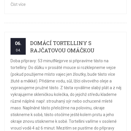
Číst více
DOMÁCÍ TORTELLINY S
06.
RAJČATOVOU OMÁČKOU
04.
Doba přípravy: 53 minutNejprve si připravíme těsto na
tortelliny: Do důlku v prosáté mouce si rozklepneme vejce
(pokud použijeme místo vajec jen žloutky, bude těsto více
žluté a měkké). Přidáme vodu, sůl, lžíci olivového oleje a
vypracujeme pružné těsto. Z těsta vyválíme slabý plát a z něj
vykrajujeme skleničkou kolečka, do jejichž středu klademe
různé náplně: např. strouhaný sýr nebo ochucené mleté
maso. Naplněné těsto přeložíme na polovinu, okraje
stiskneme k sobě, těsto otočíme ještě kolem prstu a jeho
okraje znovu stiskneme k sobě. Tortellini vaříme v osolené
vroucí vodě 4 až 6 minut. Mezitím se pustíme do přípravy