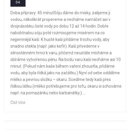
04.
Doba přípravy: 45 minutSóju dáme do misky, zalijeme ji
vodou, několikrát propereme a necháme namáčet asi v
dvojnásobku čisté vody po dobu 12 až 14 hodin. Dobře
nabobtnalou sóju poté rozmixujeme mixérem na co
nejjemnější kaši. K husté kaši přidáme trochu vody, aby
snadno stekla (např. jako kefír). Kaši přivedeme v
silnostěnném hrnci k varu, přičemž neustále mícháme a
sbíráme vytvořenou pěnu. Na bodu varu kaši necháme asi 10
minut. (Pokud nám kaše během vaření zhoustla, přidáme
vodu, aby byla řídká jako na začátku.) Nyní od sebe oddělíme
mléko a pevnou složku – okaru. Scedíme tedy kaši přes
řídkou látku (mléko potřebujeme pro tofu, okaru si schováme
např. na pomazánku nebo karbanátky.) ...
Číst více