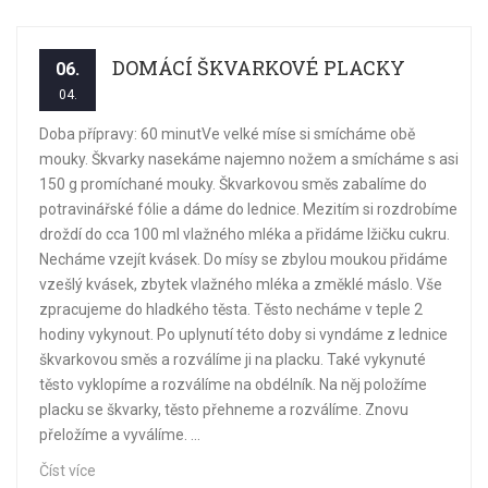
DOMÁCÍ ŠKVARKOVÉ PLACKY
06.
04.
Doba přípravy: 60 minutVe velké míse si smícháme obě
mouky. Škvarky nasekáme najemno nožem a smícháme s asi
150 g promíchané mouky. Škvarkovou směs zabalíme do
potravinářské fólie a dáme do lednice. Mezitím si rozdrobíme
droždí do cca 100 ml vlažného mléka a přidáme lžičku cukru.
Necháme vzejít kvásek. Do mísy se zbylou moukou přidáme
vzešlý kvásek, zbytek vlažného mléka a změklé máslo. Vše
zpracujeme do hladkého těsta. Těsto necháme v teple 2
hodiny vykynout. Po uplynutí této doby si vyndáme z lednice
škvarkovou směs a rozválíme ji na placku. Také vykynuté
těsto vyklopíme a rozválíme na obdélník. Na něj položíme
placku se škvarky, těsto přehneme a rozválíme. Znovu
přeložíme a vyválíme. ...
Číst více