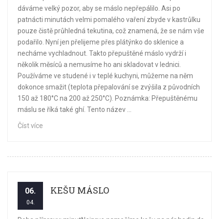
dáváme velký pozor, aby se máslo nepřepálilo. Asi po
patnácti minutách velmi pomalého vaření zbyde v kastrůlku
pouze čistě průhledná tekutina, což znamená, že se nám vše
podařilo. Nyní jen přelijeme přes plátýnko do sklenice a
necháme vychladnout. Takto přepuštěné máslo vydrží i
několik měsíců a nemusíme ho ani skladovat v lednici.
Používáme ve studené i v teplé kuchyni, můžeme na něm
dokonce smažit (teplota přepalování se zvýšila z původních
150 až 180°C na 200 až 250°C). Poznámka: Přepuštěnému
máslu se říká také ghí. Tento název ...
Číst více
KEŠU MÁSLO
06.
04.