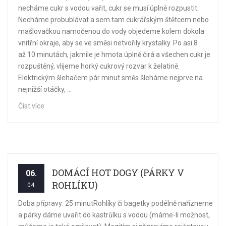
necháme cukr s vodou vařit, cukr se musí úplně rozpustit.
Necháme probublávat a sem tam cukrářským štětcem nebo
mašlovačkou namočenou do vody objedeme kolem dokola
vnitřní okraje, aby se ve směsi netvořily krystalky. Po asi 8
až 10 minutách, jakmile je hmota úplně čirá a všechen cukr je
rozpuštěný, vlijeme horký cukrový rozvar k želatině.
Elektrickým šlehačem pár minut směs šleháme nejprve na
nejnižší otáčky, ...
Číst více
DOMÁCÍ HOT DOGY (PÁRKY V
06.
ROHLÍKU)
04.
Doba přípravy: 25 minutRohlíky či bagetky podélně nařízneme
a párky dáme uvařit do kastrůlku s vodou (máme-li možnost,