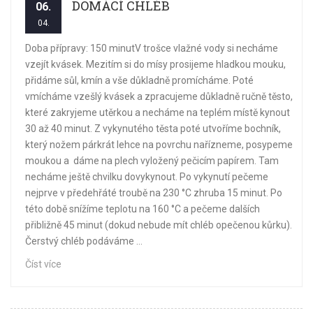
DOMÁCÍ CHLÉB
06.
04.
Doba přípravy: 150 minutV trošce vlažné vody si necháme
vzejít kvásek. Mezitím si do mísy prosijeme hladkou mouku,
přidáme sůl, kmín a vše důkladně promícháme. Poté
vmícháme vzešlý kvásek a zpracujeme důkladně ručně těsto,
které zakryjeme utěrkou a necháme na teplém místě kynout
30 až 40 minut. Z vykynutého těsta poté utvoříme bochník,
který nožem párkrát lehce na povrchu nařízneme, posypeme
moukou a dáme na plech vyložený pečicím papírem. Tam
necháme ještě chvilku dovykynout. Po vykynutí pečeme
nejprve v předehřáté troubě na 230 °C zhruba 15 minut. Po
této době snížíme teplotu na 160 °C a pečeme dalších
přibližně 45 minut (dokud nebude mít chléb opečenou kůrku).
Čerstvý chléb podáváme ...
Číst více