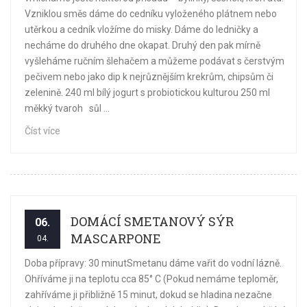
Vzniklou směs dáme do cedníku vyloženého plátnem nebo
utěrkou a cedník vložíme do misky. Dáme do ledničky a
necháme do druhého dne okapat. Druhý den pak mírně
vyšleháme ručním šlehačem a můžeme podávat s čerstvým
pečivem nebo jako dip k nejrůznějším krekrům, chipsům či
zelenině. 240 ml bílý jogurt s probiotickou kulturou 250 ml
měkký tvaroh sůl ...
Číst více
DOMÁCÍ SMETANOVÝ SÝR
06.
MASCARPONE
04.
Doba přípravy: 30 minutSmetanu dáme vařit do vodní lázně.
Ohříváme ji na teplotu cca 85° C (Pokud nemáme teploměr,
zahříváme ji přibližně 15 minut, dokud se hladina nezačne