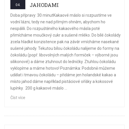
JAHODAMI
04.
Doba přípravy: 30 minutKakaové máslo si rozpustíme ve
vodní lázni, tedy ne nad přímým ohněm, abychom ho
nespálili. Do rozpuštěného kakaového másla poté
přimícháme moučkový cukr a sušené mléko. Do bílé čokolády
zcela hladké konzistence pak na závěr vmícháme nasekané
sušené jahody. Tekutou bílou čokoládu nalijeme do formy na
čokoládu (popř. libovolných malých formiček – výborné jsou
silikonové) a dáme ztuhnout do ledničky. Ztuhlou čokoládu
vyklopíme a máme hotovo! Poznámka: Podobně můžeme
udělat i tmavou čokoládu – přidáme jen holandské kakao a
místo jahod dáme například pistáciové oříšky a kokosové
lupínky. 200 g kakaové máslo ...
Číst více