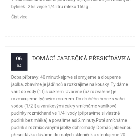
bylinek. 2 ks vejce 1/4 litru mléko 150 g ...
Číst více
DOMÁCÍ JABLEČNÁ PŘESNÍDÁVKA
06.
04.
Doba přípravy: 40 minutNejprve si omyjeme a oloupeme
jablka, zbavíme je jádřinců a rozkrájíme na kousky. Ty dáme
vařit do vody (1 l) s cukrem. Uvařené (až rozvařené) je
rozmixujeme tyčovým mixerem. Do druhého hrnce s vařicí
vodou (1/2 l) a vanilkovými cukry vmícháme vanilkové
pudinky rozmíchané ve 1/4 l vody (připravíme si vlastně
pudink bez mléka) a povaříme asi 2 minuty.Poté smícháme
pudink s rozmixovanými jablky dohromady. Domácí jablečnou
přesnídávku dáváme do malých skleniček a sterilujeme 20