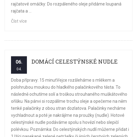
rajčatové omáčky: Do rozpáleného oleje přidáme loupaná
rajčata a ...
Číst více
DOMÁCÍ CELESTÝNSKÉ NUDLE
06.
04.
Doba přípravy: 15 minutVejce rozšleháme s mlékem a
polohrubou moukou do hladkého palačinkového těsta. To
následně ochutíme solí a troškou strouhaného muškátového
oříšku. Na pánvi si rozpálíme trochu oleje a opečeme na něm
tenké palačinky z obou stran dozlatova. Palačinky necháme
vychladnout a poté je nakrájíme na proužky (nudle). Hotové
celestýnské nudle podáváme spolu s hovězí nebo slepičí
polévkou. Poznámka: Do celestýnských nudlí můžeme přidat i
1 lžíci nasekané zelené petrželky či jiných čerstvých zelených