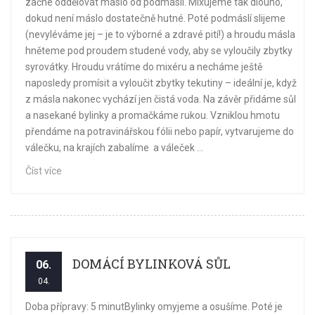
začne oddělovat máslo od podmáslí. Mixujeme tak dlouho,
dokud není máslo dostatečně hutné. Poté podmáslí slijeme
(nevyléváme jej – je to výborné a zdravé pití!) a hroudu másla
hněteme pod proudem studené vody, aby se vyloučily zbytky
syrovátky. Hroudu vrátíme do mixéru a necháme ještě
naposledy promísit a vyloučit zbytky tekutiny – ideální je, když
z másla nakonec vychází jen čistá voda. Na závěr přidáme sůl
a nasekané bylinky a promačkáme rukou. Vzniklou hmotu
přendáme na potravinářskou fólii nebo papír, vytvarujeme do
válečku, na krajích zabalíme a váleček ...
Číst více
DOMÁCÍ BYLINKOVÁ SŮL
06.
04.
Doba přípravy: 5 minutBylinky omyjeme a osušíme. Poté je