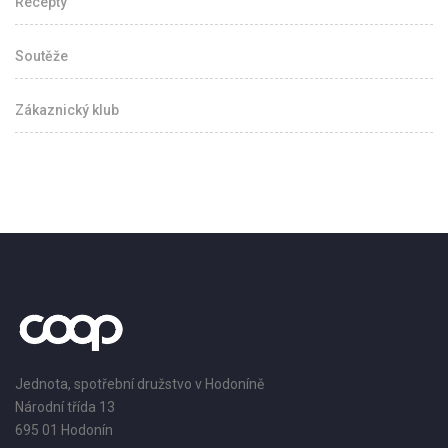
Recepty
Soutěže
Zákaznický klub
Jednota, spotřební družstvo v Hodoníně
Národní třída 13
695 01 Hodonín