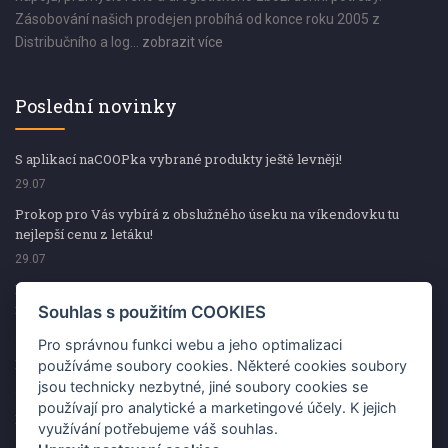
Zásobování našich prodejen probíhá od konce roku 2005 z
Distribučního a log...
zobrazit více
Poslední novinky
S aplikací naCOOPka vybrané produkty ještě levněji!
29.07
Prokop pro Vás vybírá z obslužného úseku na víkendovku tu
nejlepší cenu z letáku!
29.07
Prokop pro Vás vybírá z obslužného úseku na víkendovku tu
nejlepší cenu z letáku!
Souhlas s použitím COOKIES
29.07
Pro správnou funkci webu a jeho optimalizaci
Kup špekáčky od Váhaly a vyhraj s naCOOPkou sekerku Fiskars
používáme soubory cookies. Některé cookies soubory
jsou technicky nezbytné, jiné soubory cookies se
29.07
používají pro analytické a marketingové účely. K jejich
Prokop pro Vás vybírá na víkendovku ty nejlepší ceny z letáku!
využívání potřebujeme váš souhlas.
29.07