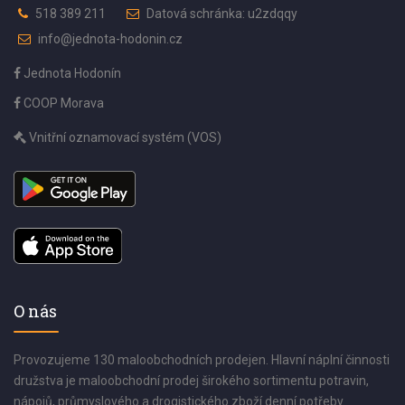
518 389 211
Datová schránka: u2zdqqy
info@jednota-hodonin.cz
Jednota Hodonín
COOP Morava
Vnitřní oznamovací systém (VOS)
O nás
Provozujeme 130 maloobchodních prodejen. Hlavní náplní činnosti
družstva je maloobchodní prodej širokého sortimentu potravin,
nápojů, průmyslového a drogistického zboží denní potřeby.