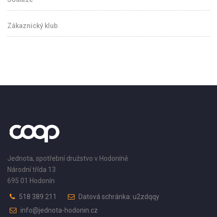
Zákaznický klub
Jednota, spotřební družstvo v Hodoníně
Národní třída 13
695 01 Hodonín
518 389 211
Datová schránka: u2zdqqy
info@jednota-hodonin.cz