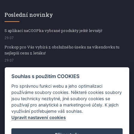
Poslední novinky
S aplikací naCOOPka vybrané produkty ještě levněji!
29.07
Prokop pro Vás vybírá z obslužného úseku na víkendovku tu
nejlepší cenu z letáku!
29.07
Prokop pro Vás vybírá z obslužného úseku na víkendovku tu
nejlepší cenu z letáku!
Souhlas s použitím COOKIES
29.07
Pro správnou funkci webu a jeho optimalizaci
Kup špekáčky od Váhaly a vyhraj s naCOOPkou sekerku Fiskars
používáme soubory cookies. Některé cookies soubory
jsou technicky nezbytné, jiné soubory cookies se
29.07
používají pro analytické a marketingové účely. K jejich
Prokop pro Vás vybírá na víkendovku ty nejlepší ceny z letáku!
využívání potřebujeme váš souhlas.
29.07
Upravit nastavení cookies