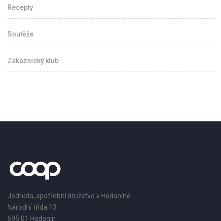
Recepty
Soutěže
Zákaznický klub
Jednota, spotřební družstvo v Hodoníně
Národní třída 13
695 01 Hodonín