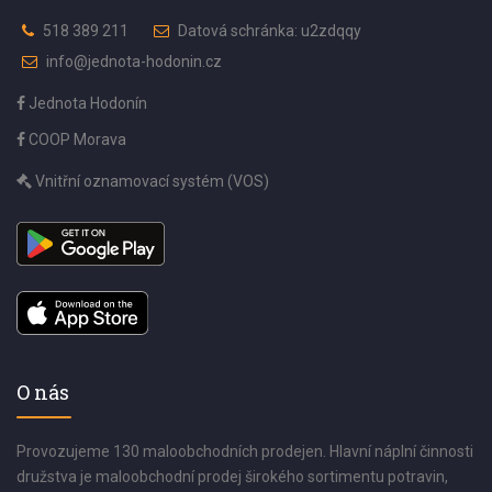
518 389 211
Datová schránka: u2zdqqy
info@jednota-hodonin.cz
Jednota Hodonín
COOP Morava
Vnitřní oznamovací systém (VOS)
O nás
Provozujeme 130 maloobchodních prodejen. Hlavní náplní činnosti
družstva je maloobchodní prodej širokého sortimentu potravin,