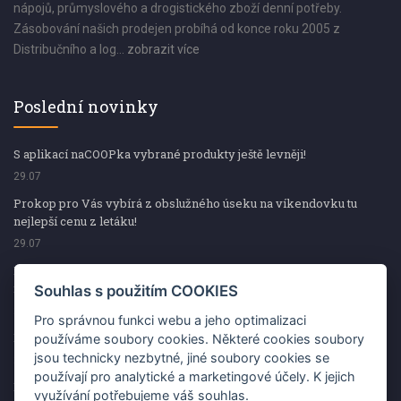
nápojů, průmyslového a drogistického zboží denní potřeby.
Zásobování našich prodejen probíhá od konce roku 2005 z
Distribučního a log...
zobrazit více
Poslední novinky
S aplikací naCOOPka vybrané produkty ještě levněji!
29.07
Prokop pro Vás vybírá z obslužného úseku na víkendovku tu
nejlepší cenu z letáku!
29.07
Prokop pro Vás vybírá z obslužného úseku na víkendovku tu
nejlepší cenu z letáku!
Souhlas s použitím COOKIES
29.07
Pro správnou funkci webu a jeho optimalizaci
Kup špekáčky od Váhaly a vyhraj s naCOOPkou sekerku Fiskars
používáme soubory cookies. Některé cookies soubory
jsou technicky nezbytné, jiné soubory cookies se
29.07
používají pro analytické a marketingové účely. K jejich
Prokop pro Vás vybírá na víkendovku ty nejlepší ceny z letáku!
využívání potřebujeme váš souhlas.