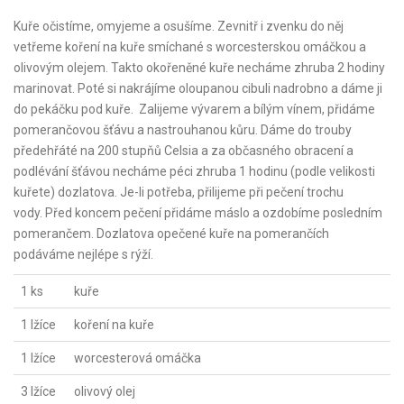
Kuře očistíme, omyjeme a osušíme. Zevnitř i zvenku do něj
vetřeme koření na kuře smíchané s worcesterskou omáčkou a
olivovým olejem. Takto okořeněné kuře necháme zhruba 2 hodiny
marinovat. Poté si nakrájíme oloupanou cibuli nadrobno a dáme ji
do pekáčku pod kuře. Zalijeme vývarem a bílým vínem, přidáme
pomerančovou šťávu a nastrouhanou kůru. Dáme do trouby
předehřáté na 200 stupňů Celsia a za občasného obracení a
podlévání šťávou necháme péci zhruba 1 hodinu (podle velikosti
kuřete) dozlatova. Je-li potřeba, přilijeme při pečení trochu
vody. Před koncem pečení přidáme máslo a ozdobíme posledním
pomerančem. Dozlatova opečené kuře na pomerančích
podáváme nejlépe s rýží.
1 ks
kuře
1 lžíce
koření na kuře
1 lžíce
worcesterová omáčka
3 lžíce
olivový olej