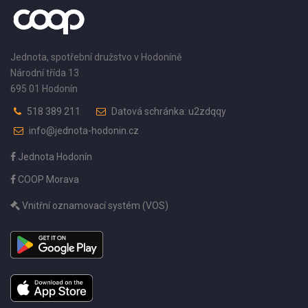
Jednota, spotřební družstvo v Hodoníně
Národní třída 13
695 01 Hodonín
518 389 211
Datová schránka: u2zdqqy
info@jednota-hodonin.cz
Jednota Hodonín
COOP Morava
Vnitřní oznamovací systém (VOS)