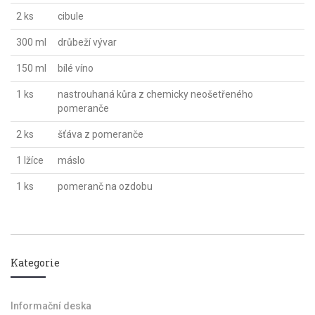
2 ks
cibule
300 ml
drůbeží vývar
150 ml
bílé víno
1 ks
nastrouhaná kůra z chemicky neošetřeného
pomeranče
2 ks
šťáva z pomeranče
1 lžíce
máslo
1 ks
pomeranč na ozdobu
Kategorie
Informační deska