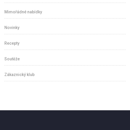
Mimořádné nabídky
Novinky
Recepty
Soutěže
Zákaznický klub