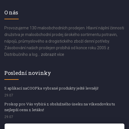
O nás
Provozujeme 130 maloobchodních prodejen. Hlavní náplní činnosti
družstva je maloobchodní prodej širokého sortimentu potravin,
nápojů, průmyslového a drogistického zboží denní potřeby.
Zásobování našich prodejen probíhá od konce roku 2005 z
Distribučního a log...
zobrazit více
Poslední novinky
S aplikací naCOOPka vybrané produkty ještě levněji!
29.07
Prokop pro Vás vybírá z obslužného úseku na víkendovku tu
nejlepší cenu z letáku!
29.07
Prokop pro Vás vybírá z obslužného úseku na víkendovku tu