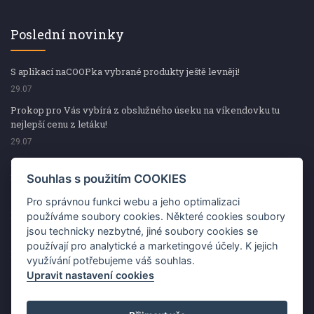
Poslední novinky
S aplikací naCOOPka vybrané produkty ještě levněji!
29.07
Prokop pro Vás vybírá z obslužného úseku na víkendovku tu
nejlepší cenu z letáku!
29.07
Prokop pro Vás vybírá z obslužného úseku na víkendovku tu
nejlepší cenu z letáku!
Souhlas s použitím COOKIES
29.07
Pro správnou funkci webu a jeho optimalizaci
Kup špekáčky od Váhaly a vyhraj s naCOOPkou sekerku Fiskars
používáme soubory cookies. Některé cookies soubory
jsou technicky nezbytné, jiné soubory cookies se
29.07
používají pro analytické a marketingové účely. K jejich
Prokop pro Vás vybírá na víkendovku ty nejlepší ceny z letáku!
využívání potřebujeme váš souhlas.
29.07
Upravit nastavení cookies