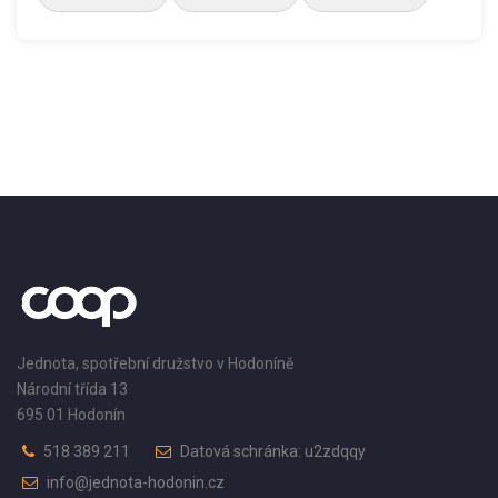
Jednota, spotřební družstvo v Hodoníně
Národní třída 13
695 01 Hodonín
518 389 211
Datová schránka: u2zdqqy
info@jednota-hodonin.cz