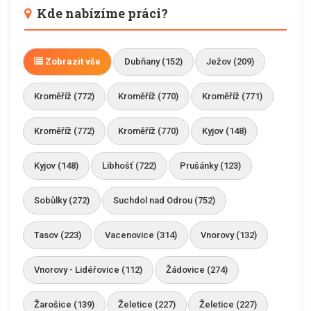
Kde nabízíme práci?
Zobrazit vše
Dubňany (152)
Ježov (209)
Kroměříž (772)
Kroměříž (770)
Kroměříž (771)
Kroměříž (772)
Kroměříž (770)
Kyjov (148)
Kyjov (148)
Libhošť (722)
Prušánky (123)
Sobůlky (272)
Suchdol nad Odrou (752)
Tasov (223)
Vacenovice (314)
Vnorovy (132)
Vnorovy - Lidéřovice (112)
Žádovice (274)
Žarošice (139)
Želetice (227)
Želetice (227)