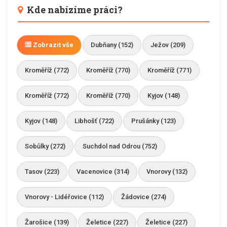
Kde nabízíme práci?
Zobrazit vše
Dubňany (152)
Ježov (209)
Kroměříž (772)
Kroměříž (770)
Kroměříž (771)
Kroměříž (772)
Kroměříž (770)
Kyjov (148)
Kyjov (148)
Libhošť (722)
Prušánky (123)
Sobůlky (272)
Suchdol nad Odrou (752)
Tasov (223)
Vacenovice (314)
Vnorovy (132)
Vnorovy - Lidéřovice (112)
Žádovice (274)
Žarošice (139)
Želetice (227)
Želetice (227)