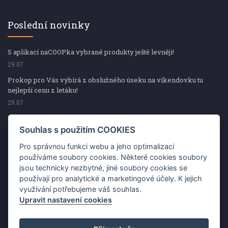
Poslední novinky
S aplikací naCOOPka vybrané produkty ještě levněji!
29.07
Prokop pro Vás vybírá z obslužného úseku na víkendovku tu
nejlepší cenu z letáku!
29.07
Prokop pro Vás vybírá z obslužného úseku na víkendovku tu
nejlepší cenu z letáku!
Souhlas s použitím COOKIES
29.07
Pro správnou funkci webu a jeho optimalizaci
Kup špekáčky od Váhaly a vyhraj s naCOOPkou sekerku Fiskars
používáme soubory cookies. Některé cookies soubory
jsou technicky nezbytné, jiné soubory cookies se
29.07
používají pro analytické a marketingové účely. K jejich
Prokop pro Vás vybírá na víkendovku ty nejlepší ceny z letáku!
využívání potřebujeme váš souhlas.
29.07
Upravit nastavení cookies