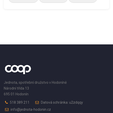
Jednota, spotřební družstvo v Hodoníně
Národní třída 13
695 01 Hodonín
518 389 211
Datová schránka: u2zdqqy
info@jednota-hodonin.cz