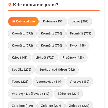
Kde nabízíme práci?
Zobrazit vše
Dubňany (152)
Ježov (209)
Kroměříž (772)
Kroměříž (770)
Kroměříž (771)
Kroměříž (772)
Kroměříž (770)
Kyjov (148)
Kyjov (148)
Libhošť (722)
Prušánky (123)
Sobůlky (272)
Suchdol nad Odrou (752)
Tasov (223)
Vacenovice (314)
Vnorovy (132)
Vnorovy - Lidéřovice (112)
Žádovice (274)
Žarošice (139)
Želetice (227)
Želetice (227)