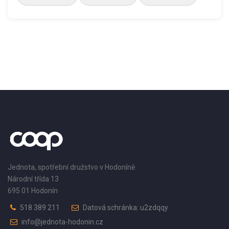
Jednota, spotřební družstvo v Hodoníně
Národní třída 13
695 01 Hodonín
518 389 211
Datová schránka: u2zdqqy
info@jednota-hodonin.cz