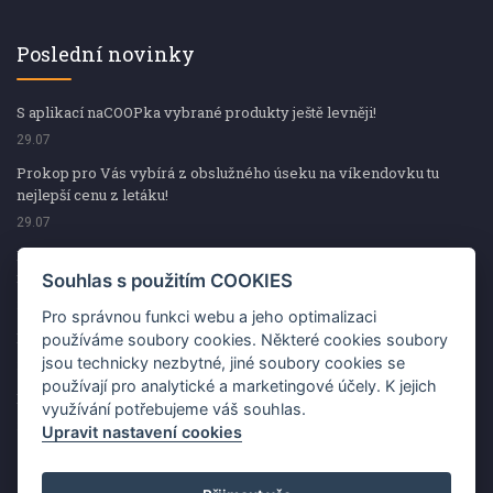
Poslední novinky
S aplikací naCOOPka vybrané produkty ještě levněji!
29.07
Prokop pro Vás vybírá z obslužného úseku na víkendovku tu
nejlepší cenu z letáku!
29.07
Prokop pro Vás vybírá z obslužného úseku na víkendovku tu
nejlepší cenu z letáku!
Souhlas s použitím COOKIES
29.07
Pro správnou funkci webu a jeho optimalizaci
Kup špekáčky od Váhaly a vyhraj s naCOOPkou sekerku Fiskars
používáme soubory cookies. Některé cookies soubory
jsou technicky nezbytné, jiné soubory cookies se
29.07
používají pro analytické a marketingové účely. K jejich
Prokop pro Vás vybírá na víkendovku ty nejlepší ceny z letáku!
využívání potřebujeme váš souhlas.
29.07
Upravit nastavení cookies