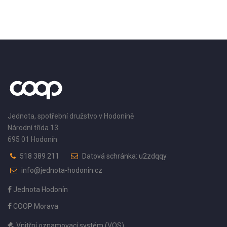
Jednota, spotřební družstvo v Hodoníně
Národní třída 13
695 01 Hodonín
518 389 211
Datová schránka: u2zdqqy
info@jednota-hodonin.cz
Jednota Hodonín
COOP Morava
Vnitřní oznamovací systém (VOS)