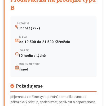
B
LOKALITA
Libhošť (722)
MZDA
od 19 500 do 21 500 Kč/měsíc
ÚVAZEK
30 hodin / týdně
MOŽNÝ NÁSTUP
ihned
Požadujeme
příjemné a vstřícné vystupování, komunikativnost a
zákaznický přístup, spolehlivost, pečlivost a odpovědnost,