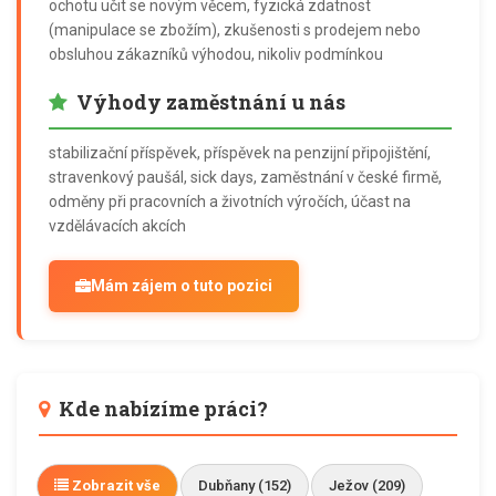
ochotu učit se novým věcem, fyzická zdatnost
(manipulace se zbožím), zkušenosti s prodejem nebo
obsluhou zákazníků výhodou, nikoliv podmínkou
Výhody zaměstnání u nás
stabilizační příspěvek, příspěvek na penzijní připojištění,
stravenkový paušál, sick days, zaměstnání v české firmě,
odměny při pracovních a životních výročích, účast na
vzdělávacích akcích
Mám zájem o tuto pozici
Kde nabízíme práci?
Zobrazit vše
Dubňany (152)
Ježov (209)