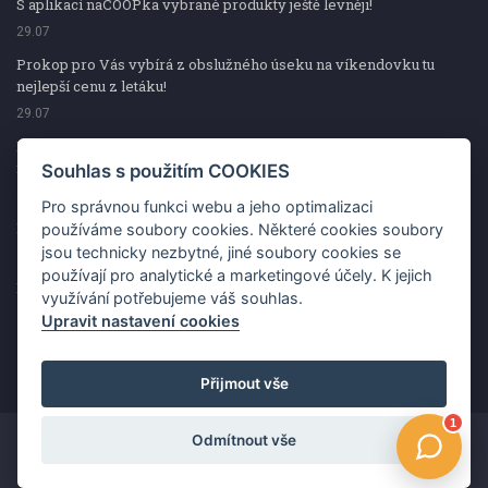
S aplikací naCOOPka vybrané produkty ještě levněji!
29.07
Prokop pro Vás vybírá z obslužného úseku na víkendovku tu
nejlepší cenu z letáku!
29.07
Prokop pro Vás vybírá z obslužného úseku na víkendovku tu
nejlepší cenu z letáku!
Souhlas s použitím COOKIES
29.07
Pro správnou funkci webu a jeho optimalizaci
Kup špekáčky od Váhaly a vyhraj s naCOOPkou sekerku Fiskars
používáme soubory cookies. Některé cookies soubory
jsou technicky nezbytné, jiné soubory cookies se
29.07
používají pro analytické a marketingové účely. K jejich
Prokop pro Vás vybírá na víkendovku ty nejlepší ceny z letáku!
využívání potřebujeme váš souhlas.
29.07
Upravit nastavení cookies
Přijmout vše
Odmítnout vše
Copyright ©2026 Jednota, spotřební družstvo v Hodoníně
Změnit souhlas s použitím COOKIES
Kontakt