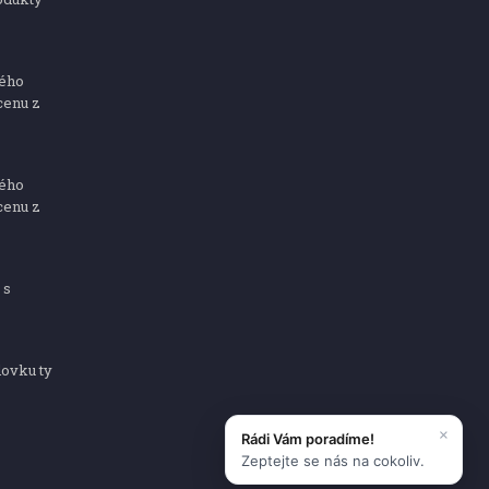
ného
cenu z
ného
cenu z
 s
dovku ty