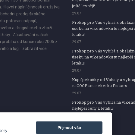
jeme 130 maloobchodních
ještě levněji!
. Hlavní náplní činnosti družstva
29.07
bchodní prodej širokého
tu potravin, nápojů,
Prokop pro Vás vybírá z obsluž
vého a drogistického zboží
úseku na víkendovku tu nejlepší 
letáku!
třeby. Zásobování našich
 probíhá od konce roku 2005 z
29.07
ního a log...
zobrazit více
Prokop pro Vás vybírá z obsluž
úseku na víkendovku tu nejlepší 
letáku!
29.07
Kup špekáčky od Váhaly a vyhraj
naCOOPkou sekerku Fiskars
29.07
Prokop pro Vás vybírá na víken
nejlepší ceny z letáku!
29.07
Přijmout vše
bory