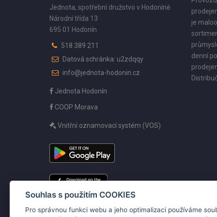
Provozu
Jednota, spotřební družstvo v Hodoníně
prodejen
Národní třída 13
je maloo
695 01 Hodonín
sortimen
průmyslo
518 389 211
denní po
Datová schránka: u2zdqqy
prodejen
info@jednota-hodonin.cz
Distribuč
Jednota Hodonín
COOP Morava
Vnitřní oznamovací systém (VOS)
Souhlas s použitím COOKIES
Pro správnou funkci webu a jeho optimalizaci používáme sou