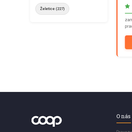
Želetice (227)
zamě
pra
O nás