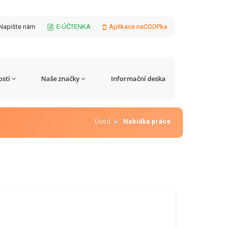
Napište nám
E-ÚČTENKA
Aplikace naCOOPka
sti
Naše značky
Informační deska
Úvod
Nabídka práce