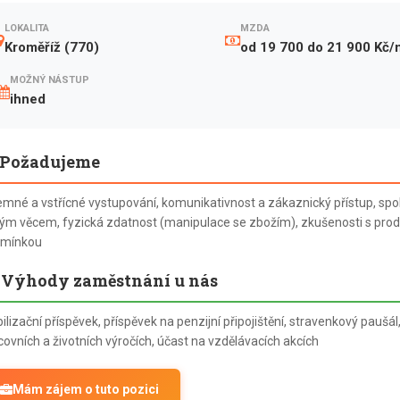
LOKALITA
MZDA
Kroměříž (770)
od 19 700 do 21 900 Kč/
MOŽNÝ NÁSTUP
ihned
Požadujeme
jemné a vstřícné vystupování, komunikativnost a zákaznický přístup, spol
ým věcem, fyzická zdatnost (manipulace se zbožím), zkušenosti s prod
mínkou
Výhody zaměstnání u nás
ilizační příspěvek, příspěvek na penzijní připojištění, stravenkový paušá
covních a životních výročích, účast na vzdělávacích akcích
Mám zájem o tuto pozici