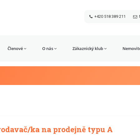
+420 518 389 211
Členové
O nás
Zákaznický klub
Nemovito
rodavač/ka na prodejně typu A