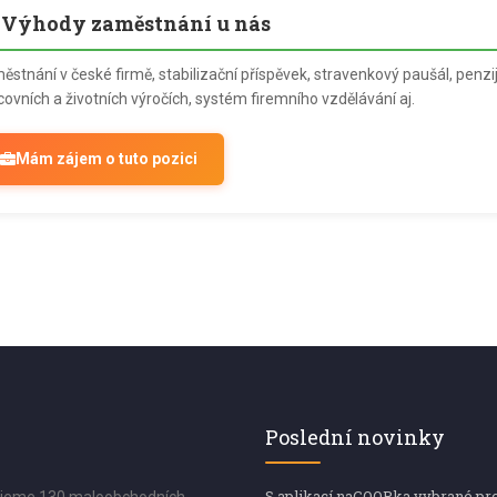
Výhody zaměstnání u nás
stnání v české firmě, stabilizační příspěvek, stravenkový paušál, penzijn
covních a životních výročích, systém firemního vzdělávání aj.
Mám zájem o tuto pozici
Poslední novinky
S aplikací naCOOPka vybrané pr