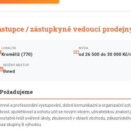
ástupce / zástupkyně vedoucí prodejn
LOKALITA
MZDA
Kroměříž (770)
od 26 500 do 30 000 Kč/
MOŽNÝ NÁSTUP
ihned
Požadujeme
jemné a profesionální vystupování, dobré komunikační a organizační sch
livost, spolehlivost a ochotu učit se novým věcem, uživatelskou znalost
ostatně řešit svěřené úkoly, zkušenosti v oblasti obchodu, zákaznického
kaz skupiny B výhodou.