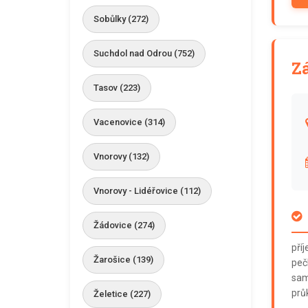
Sobůlky (272)
Suchdol nad Odrou (752)
Z
Tasov (223)
Vacenovice (314)
Vnorovy (132)
Vnorovy - Lidéřovice (112)
Žádovice (274)
pří
Žarošice (139)
peč
sam
prů
Želetice (227)