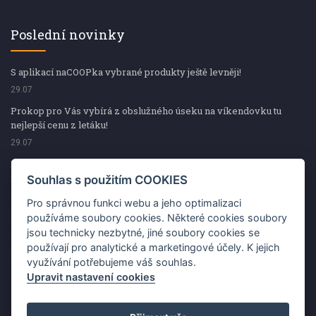
Poslední novinky
S aplikací naCOOPka vybrané produkty ještě levněji!
29.07
Prokop pro Vás vybírá z obslužného úseku na víkendovku tu
nejlepší cenu z letáku!
29.07
Prokop pro Vás vybírá z obslužného úseku na víkendovku tu
nejlepší cenu z letáku!
Souhlas s použitím COOKIES
29.07
Pro správnou funkci webu a jeho optimalizaci
Kup špekáčky od Váhaly a vyhraj s naCOOPkou sekerku Fiskars
používáme soubory cookies. Některé cookies soubory
jsou technicky nezbytné, jiné soubory cookies se
29.07
používají pro analytické a marketingové účely. K jejich
Prokop pro Vás vybírá na víkendovku ty nejlepší ceny z letáku!
využívání potřebujeme váš souhlas.
29.07
Upravit nastavení cookies