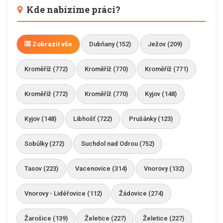
Kde nabízíme práci?
Zobrazit vše
Dubňany (152)
Ježov (209)
Kroměříž (772)
Kroměříž (770)
Kroměříž (771)
Kroměříž (772)
Kroměříž (770)
Kyjov (148)
Kyjov (148)
Libhošť (722)
Prušánky (123)
Sobůlky (272)
Suchdol nad Odrou (752)
Tasov (223)
Vacenovice (314)
Vnorovy (132)
Vnorovy - Lidéřovice (112)
Žádovice (274)
Žarošice (139)
Želetice (227)
Želetice (227)