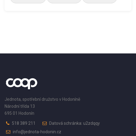
Jednota, spotřební družstvo v Hodoníně
Národní třída 13
695 01 Hodonín
518 389 211
Datová schránka: u2zdqqy
info@jednota-hodonin.cz