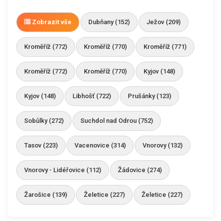
Zobrazit vše
Dubňany (152)
Ježov (209)
Kroměříž (772)
Kroměříž (770)
Kroměříž (771)
Kroměříž (772)
Kroměříž (770)
Kyjov (148)
Kyjov (148)
Libhošť (722)
Prušánky (123)
Sobůlky (272)
Suchdol nad Odrou (752)
Tasov (223)
Vacenovice (314)
Vnorovy (132)
Vnorovy - Lidéřovice (112)
Žádovice (274)
Žarošice (139)
Želetice (227)
Želetice (227)