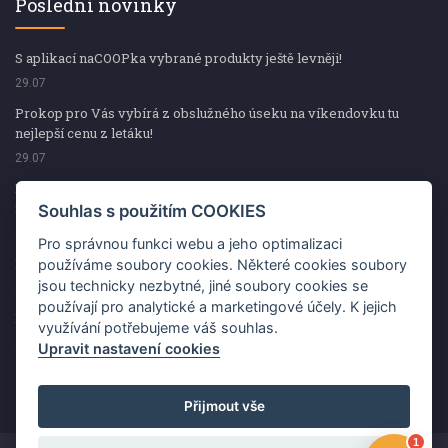
Poslední novinky
S aplikací naCOOPka vybrané produkty ještě levněji!
29.07
Prokop pro Vás vybírá z obslužného úseku na víkendovku tu
nejlepší cenu z letáku!
29.07
Prokop pro Vás vybírá z obslužného úseku na víkendovku tu
nejlepší cenu z letáku!
Souhlas s použitím COOKIES
29.07
Pro správnou funkci webu a jeho optimalizaci
Kup špekáčky od Váhaly a vyhraj s naCOOPkou sekerku Fiskars
používáme soubory cookies. Některé cookies soubory
jsou technicky nezbytné, jiné soubory cookies se
29.07
používají pro analytické a marketingové účely. K jejich
Prokop pro Vás vybírá na víkendovku ty nejlepší ceny z letáku!
využívání potřebujeme váš souhlas.
29.07
Upravit nastavení cookies
Přijmout vše