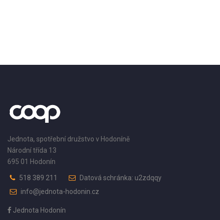
Jednota, spotřební družstvo v Hodoníně
Národní třída 13
695 01 Hodonín
518 389 211
Datová schránka: u2zdqqy
info@jednota-hodonin.cz
Jednota Hodonín