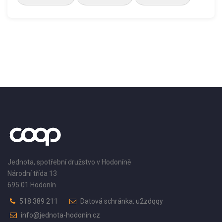
Jednota, spotřební družstvo v Hodoníně
Národní třída 13
695 01 Hodonín
518 389 211
Datová schránka: u2zdqqy
info@jednota-hodonin.cz