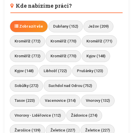
Kde nabízíme práci?
Zobrazit vše
Dubňany (152)
Ježov (209)
Kroměříž (772)
Kroměříž (770)
Kroměříž (771)
Kroměříž (772)
Kroměříž (770)
Kyjov (148)
Kyjov (148)
Libhošť (722)
Prušánky (123)
Sobůlky (272)
Suchdol nad Odrou (752)
Tasov (223)
Vacenovice (314)
Vnorovy (132)
Vnorovy - Lidéřovice (112)
Žádovice (274)
Žarošice (139)
Želetice (227)
Želetice (227)