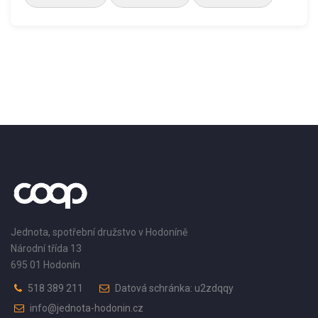
Jednota, spotřební družstvo v Hodoníně
Národní třída 13
695 01 Hodonín
518 389 211
Datová schránka: u2zdqqy
info@jednota-hodonin.cz