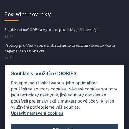
Poslední novinky
S aplikací naCOOPka vybrané produkty ještě levněji!
29.07
Prokop pro Vás vybírá z obslužného úseku na víkendovku tu
nejlepší cenu z letáku!
29.07
Prokop pro Vás vybírá z obslužného úseku na víkendovku tu
nejlepší cenu z letáku!
Souhlas s použitím COOKIES
29.07
Pro správnou funkci webu a jeho optimalizaci
Kup špekáčky od Váhaly a vyhraj s naCOOPkou sekerku Fiskars
používáme soubory cookies. Některé cookies soubory
jsou technicky nezbytné, jiné soubory cookies se
29.07
používají pro analytické a marketingové účely. K jejich
Prokop pro Vás vybírá na víkendovku ty nejlepší ceny z letáku!
využívání potřebujeme váš souhlas.
29.07
Upravit nastavení cookies