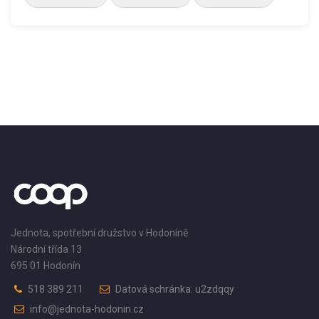
Jednota, spotřební družstvo v Hodoníně
Národní třída 13
695 01 Hodonín
518 389 211
Datová schránka: u2zdqqy
info@jednota-hodonin.cz