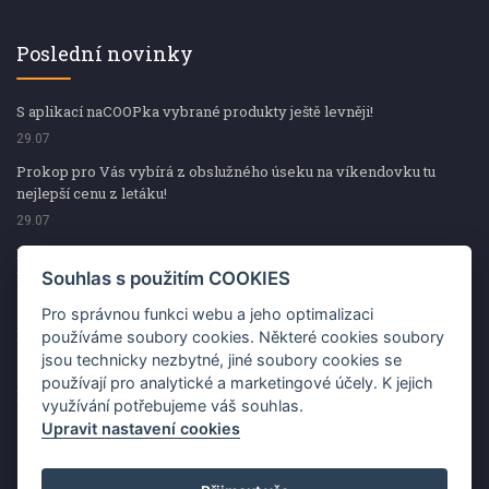
Poslední novinky
S aplikací naCOOPka vybrané produkty ještě levněji!
29.07
Prokop pro Vás vybírá z obslužného úseku na víkendovku tu
nejlepší cenu z letáku!
29.07
Prokop pro Vás vybírá z obslužného úseku na víkendovku tu
nejlepší cenu z letáku!
Souhlas s použitím COOKIES
29.07
Pro správnou funkci webu a jeho optimalizaci
Kup špekáčky od Váhaly a vyhraj s naCOOPkou sekerku Fiskars
používáme soubory cookies. Některé cookies soubory
jsou technicky nezbytné, jiné soubory cookies se
29.07
používají pro analytické a marketingové účely. K jejich
Prokop pro Vás vybírá na víkendovku ty nejlepší ceny z letáku!
využívání potřebujeme váš souhlas.
29.07
Upravit nastavení cookies