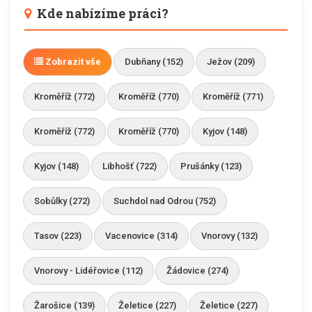
Kde nabízíme práci?
Zobrazit vše
Dubňany (152)
Ježov (209)
Kroměříž (772)
Kroměříž (770)
Kroměříž (771)
Kroměříž (772)
Kroměříž (770)
Kyjov (148)
Kyjov (148)
Libhošť (722)
Prušánky (123)
Sobůlky (272)
Suchdol nad Odrou (752)
Tasov (223)
Vacenovice (314)
Vnorovy (132)
Vnorovy - Lidéřovice (112)
Žádovice (274)
Žarošice (139)
Želetice (227)
Želetice (227)