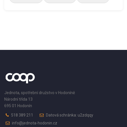
Jednota, spotřební družstvo v Hodoníně
Národní třída 13
695 01 Hodonín
518 389 211
Datová schránka: u2zdqqy
info@jednota-hodonin.cz