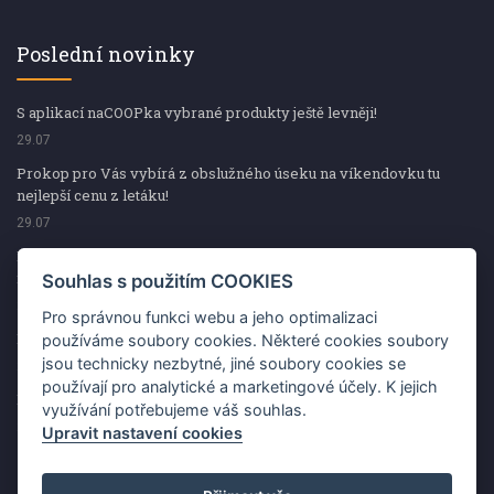
Poslední novinky
S aplikací naCOOPka vybrané produkty ještě levněji!
29.07
Prokop pro Vás vybírá z obslužného úseku na víkendovku tu
nejlepší cenu z letáku!
29.07
Prokop pro Vás vybírá z obslužného úseku na víkendovku tu
nejlepší cenu z letáku!
Souhlas s použitím COOKIES
29.07
Pro správnou funkci webu a jeho optimalizaci
Kup špekáčky od Váhaly a vyhraj s naCOOPkou sekerku Fiskars
používáme soubory cookies. Některé cookies soubory
jsou technicky nezbytné, jiné soubory cookies se
29.07
používají pro analytické a marketingové účely. K jejich
Prokop pro Vás vybírá na víkendovku ty nejlepší ceny z letáku!
využívání potřebujeme váš souhlas.
29.07
Upravit nastavení cookies