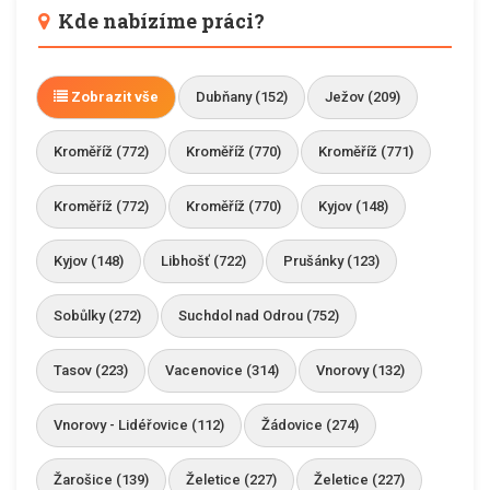
Kde nabízíme práci?
Zobrazit vše
Dubňany (152)
Ježov (209)
Kroměříž (772)
Kroměříž (770)
Kroměříž (771)
Kroměříž (772)
Kroměříž (770)
Kyjov (148)
Kyjov (148)
Libhošť (722)
Prušánky (123)
Sobůlky (272)
Suchdol nad Odrou (752)
Tasov (223)
Vacenovice (314)
Vnorovy (132)
Vnorovy - Lidéřovice (112)
Žádovice (274)
Žarošice (139)
Želetice (227)
Želetice (227)