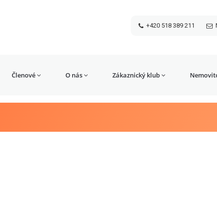
+420 518 389 211
Členové
O nás
Zákaznický klub
Nemovito