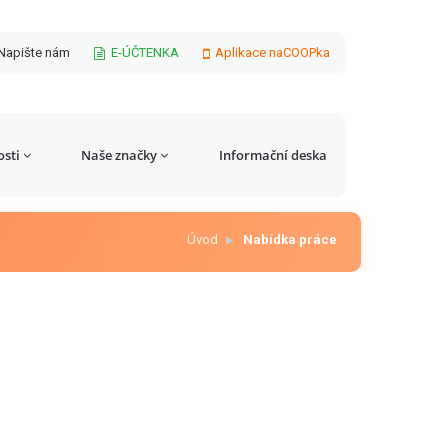
Napište nám
E-ÚČTENKA
Aplikace naCOOPka
sti
Naše značky
Informační deska
Úvod
Nabídka práce