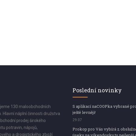
Poslední novinky
S aplikací naCOOPka vybrané pr
jeme 130 maloobchodních
ještě levněji!
. Hlavní náplní činnosti družstva
29.07
bchodní prodej širokého
tu potravin, nápojů,
Prokop pro Vás vybírá z obsluž
vého a drogistického zboží
úseku na víkendovku tu nejlepší 