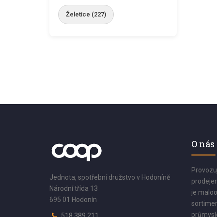
Želetice (227)
O nás
Provozu
Jednota, spotřební družstvo v Hodoníně
prodejen
Národní třída 13
je maloo
695 01 Hodonín
sortimen
průmyslo
518 389 211