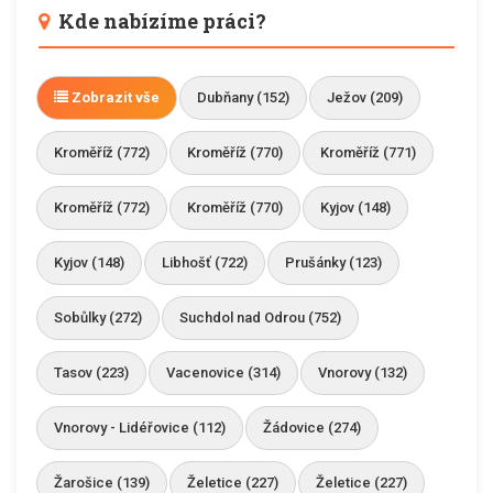
Kde nabízíme práci?
Zobrazit vše
Dubňany (152)
Ježov (209)
Kroměříž (772)
Kroměříž (770)
Kroměříž (771)
Kroměříž (772)
Kroměříž (770)
Kyjov (148)
Kyjov (148)
Libhošť (722)
Prušánky (123)
Sobůlky (272)
Suchdol nad Odrou (752)
Tasov (223)
Vacenovice (314)
Vnorovy (132)
Vnorovy - Lidéřovice (112)
Žádovice (274)
Žarošice (139)
Želetice (227)
Želetice (227)