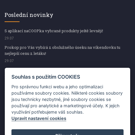
Poslední novinky
S aplikací naCOOPka vybrané produkty ještě levněji!
29.07
Prokop pro Vás vybírá z obslužného úseku na víkendovku tu
nejlepší cenu z letáku!
29.07
Prokop pro Vás vybírá z obslužného úseku na víkendovku tu
nejlepší cenu z letáku!
Souhlas s použitím COOKIES
29.07
Pro správnou funkci webu a jeho optimalizaci
Kup špekáčky od Váhaly a vyhraj s naCOOPkou sekerku Fiskars
používáme soubory cookies. Některé cookies soubory
jsou technicky nezbytné, jiné soubory cookies se
29.07
používají pro analytické a marketingové účely. K jejich
Prokop pro Vás vybírá na víkendovku ty nejlepší ceny z letáku!
využívání potřebujeme váš souhlas.
29.07
Upravit nastavení cookies