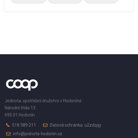
Jednota, spotřební družstvo v Hodoníně
Národní třída 13
695 01 Hodonín
518 389 211
Datová schránka: u2zdqqy
info@jednota-hodonin.cz