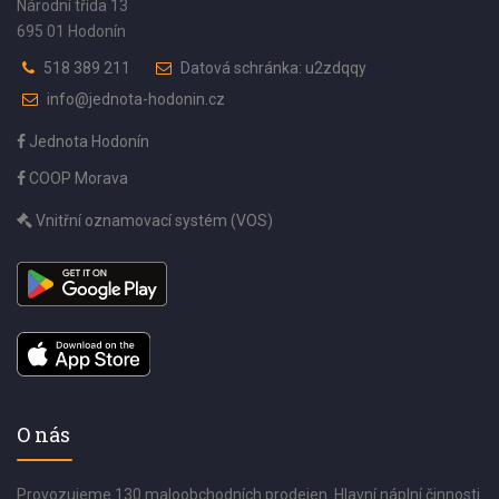
Národní třída 13
695 01 Hodonín
518 389 211
Datová schránka: u2zdqqy
info@jednota-hodonin.cz
Jednota Hodonín
COOP Morava
Vnitřní oznamovací systém (VOS)
O nás
Provozujeme 130 maloobchodních prodejen. Hlavní náplní činnosti