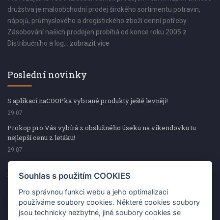
družstva je maloobchodní prodej širokého sortimentu potravin,
nápojů, průmyslového a drogistického zboží denní potřeby.
Zásobování našich prodejen probíhá od konce roku 2005 z
Distribučního a log...
zobrazit více
Poslední novinky
S aplikací naCOOPka vybrané produkty ještě levněji!
29.07
Prokop pro Vás vybírá z obslužného úseku na víkendovku tu
nejlepší cenu z letáku!
29.07
Prokop pro Vás vybírá z obslužného úseku na víkendovku tu
nejlepší cenu z letáku!
Souhlas s použitím COOKIES
29.07
Pro správnou funkci webu a jeho optimalizaci
Kup špekáčky od Váhaly a vyhraj s naCOOPkou sekerku Fiskars
používáme soubory cookies. Některé cookies soubory
jsou technicky nezbytné, jiné soubory cookies se
29.07