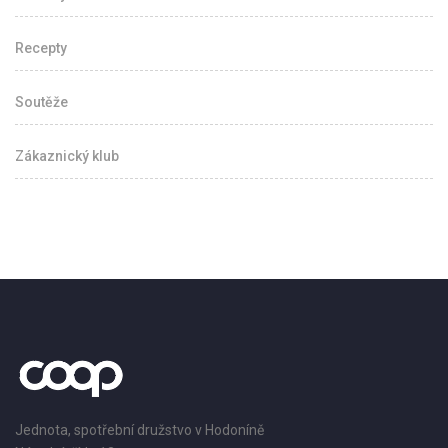
Recepty
Soutěže
Zákaznický klub
Jednota, spotřební družstvo v Hodoníně