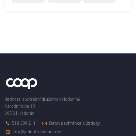
Jednota, spotřební družstvo v Hodoníně
Národní třída 13
695 01 Hodonín
518 389 211
Datová schránka: u2zdqqy
info@jednota-hodonin.cz