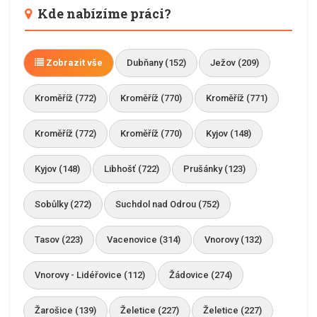
Kde nabízíme práci?
Zobrazit vše
Dubňany (152)
Ježov (209)
Kroměříž (772)
Kroměříž (770)
Kroměříž (771)
Kroměříž (772)
Kroměříž (770)
Kyjov (148)
Kyjov (148)
Libhošť (722)
Prušánky (123)
Sobůlky (272)
Suchdol nad Odrou (752)
Tasov (223)
Vacenovice (314)
Vnorovy (132)
Vnorovy - Lidéřovice (112)
Žádovice (274)
Žarošice (139)
Želetice (227)
Želetice (227)