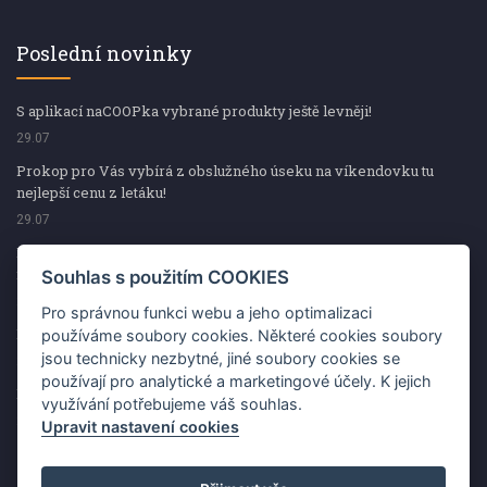
Poslední novinky
S aplikací naCOOPka vybrané produkty ještě levněji!
29.07
Prokop pro Vás vybírá z obslužného úseku na víkendovku tu
nejlepší cenu z letáku!
29.07
Prokop pro Vás vybírá z obslužného úseku na víkendovku tu
nejlepší cenu z letáku!
Souhlas s použitím COOKIES
29.07
Pro správnou funkci webu a jeho optimalizaci
Kup špekáčky od Váhaly a vyhraj s naCOOPkou sekerku Fiskars
používáme soubory cookies. Některé cookies soubory
jsou technicky nezbytné, jiné soubory cookies se
29.07
používají pro analytické a marketingové účely. K jejich
Prokop pro Vás vybírá na víkendovku ty nejlepší ceny z letáku!
využívání potřebujeme váš souhlas.
29.07
Upravit nastavení cookies