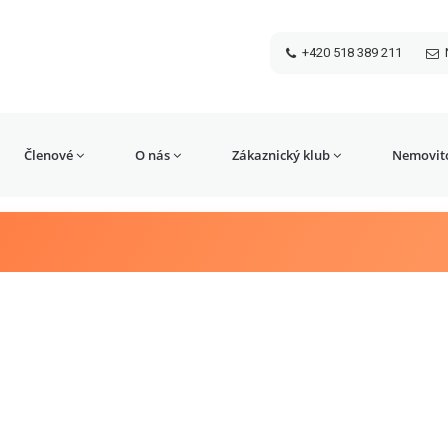
+420 518 389 211
Členové
O nás
Zákaznický klub
Nemovito