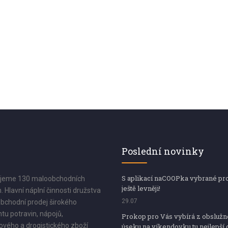
Poslední novinky
S aplikací naCOOPka vybrané pr
jeme 130 maloobchodních
ještě levněji!
. Hlavní náplní činnosti družstva
29.07
bchodní prodej širokého
tu potravin, nápojů,
Prokop pro Vás vybírá z obsluž
vého a drogistického zboží
úseku na víkendovku tu nejlepší 