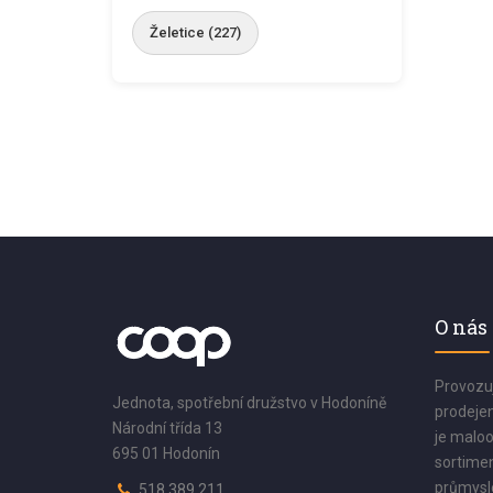
Želetice (227)
O nás
Provozu
Jednota, spotřební družstvo v Hodoníně
prodejen
Národní třída 13
je maloo
695 01 Hodonín
sortimen
průmyslo
518 389 211