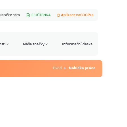
Napište nám
E-ÚČTENKA
Aplikace naCOOPka
sti
Naše značky
Informační deska
Úvod
Nabídka práce