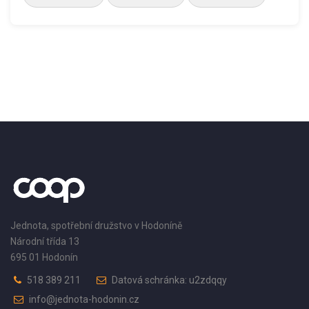
Jednota, spotřební družstvo v Hodoníně
Národní třída 13
695 01 Hodonín
518 389 211
Datová schránka: u2zdqqy
info@jednota-hodonin.cz