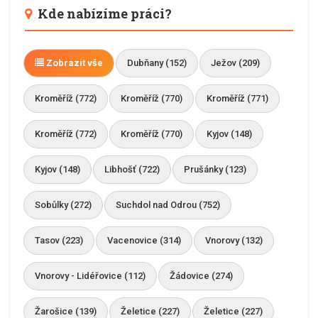
Kde nabízíme práci?
Zobrazit vše
Dubňany (152)
Ježov (209)
Kroměříž (772)
Kroměříž (770)
Kroměříž (771)
Kroměříž (772)
Kroměříž (770)
Kyjov (148)
Kyjov (148)
Libhošť (722)
Prušánky (123)
Sobůlky (272)
Suchdol nad Odrou (752)
Tasov (223)
Vacenovice (314)
Vnorovy (132)
Vnorovy - Lidéřovice (112)
Žádovice (274)
Žarošice (139)
Želetice (227)
Želetice (227)