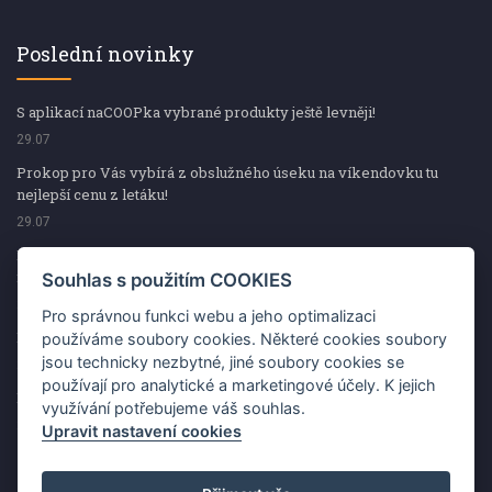
Poslední novinky
S aplikací naCOOPka vybrané produkty ještě levněji!
29.07
Prokop pro Vás vybírá z obslužného úseku na víkendovku tu
nejlepší cenu z letáku!
29.07
Prokop pro Vás vybírá z obslužného úseku na víkendovku tu
nejlepší cenu z letáku!
Souhlas s použitím COOKIES
29.07
Pro správnou funkci webu a jeho optimalizaci
Kup špekáčky od Váhaly a vyhraj s naCOOPkou sekerku Fiskars
používáme soubory cookies. Některé cookies soubory
jsou technicky nezbytné, jiné soubory cookies se
29.07
používají pro analytické a marketingové účely. K jejich
Prokop pro Vás vybírá na víkendovku ty nejlepší ceny z letáku!
využívání potřebujeme váš souhlas.
29.07
Upravit nastavení cookies