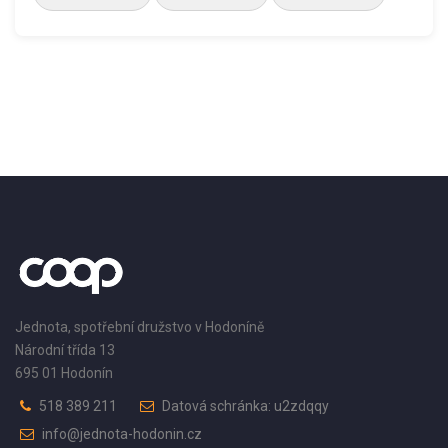
Jednota, spotřební družstvo v Hodoníně
Národní třída 13
695 01 Hodonín
518 389 211
Datová schránka: u2zdqqy
info@jednota-hodonin.cz