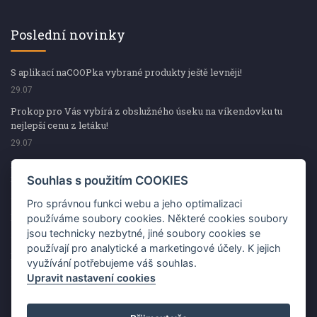
Poslední novinky
S aplikací naCOOPka vybrané produkty ještě levněji!
29.07
Prokop pro Vás vybírá z obslužného úseku na víkendovku tu
nejlepší cenu z letáku!
29.07
Prokop pro Vás vybírá z obslužného úseku na víkendovku tu
nejlepší cenu z letáku!
Souhlas s použitím COOKIES
29.07
Pro správnou funkci webu a jeho optimalizaci
Kup špekáčky od Váhaly a vyhraj s naCOOPkou sekerku Fiskars
používáme soubory cookies. Některé cookies soubory
jsou technicky nezbytné, jiné soubory cookies se
29.07
používají pro analytické a marketingové účely. K jejich
Prokop pro Vás vybírá na víkendovku ty nejlepší ceny z letáku!
využívání potřebujeme váš souhlas.
29.07
Upravit nastavení cookies