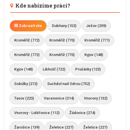
Kde nabízíme práci?
Zobrazit vše
Dubňany (152)
Ježov (209)
Kroměříž (772)
Kroměříž (770)
Kroměříž (771)
Kroměříž (772)
Kroměříž (770)
Kyjov (148)
Kyjov (148)
Libhošť (722)
Prušánky (123)
Sobůlky (272)
Suchdol nad Odrou (752)
Tasov (223)
Vacenovice (314)
Vnorovy (132)
Vnorovy - Lidéřovice (112)
Žádovice (274)
Žarošice (139)
Želetice (227)
Želetice (227)