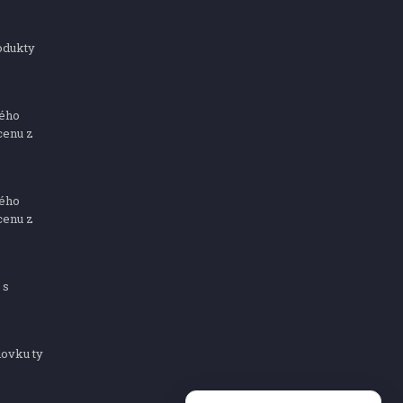
odukty
ného
cenu z
ného
cenu z
 s
dovku ty