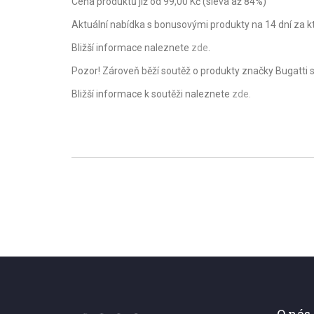
Cena produktů již od 99,00 Kč (sleva až 84%)
Aktuální nabídka s bonusovými produkty na 14 dní za kte
Bližší informace naleznete
zde
.
Pozor! Zároveň běží soutěž o produkty značky Bugatti 
Bližší informace k soutěži naleznete
zde.