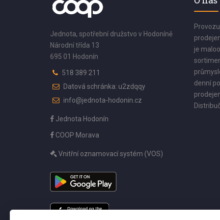
O nás
Provozu
Jednota, spotřební družstvo v Hodoníně
prodejen
Národní třída 13
je maloo
695 01 Hodonín
sortimen
průmyslo
518 389 211
denní po
Datová schránka: u2zdqqy
prodejen
info@jednota-hodonin.cz
Distribuč
Jednota Hodonín
COOP Morava
Vnitřní oznamovací systém (VOS)