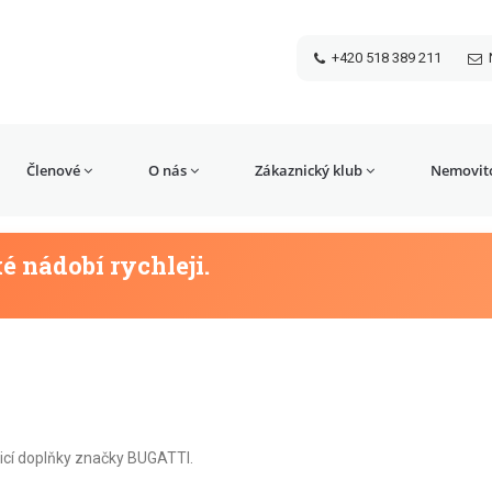
+420 518 389 211
Členové
O nás
Zákaznický klub
Nemovito
ké nádobí rychleji.
čicí doplňky značky BUGATTI.