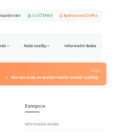
Napište nám
E-ÚČTENKA
Aplikace naCOOPka
sti
Naše značky
Informační deska
Úvod
Sbírejte body na kvalitní italské nádobí rychleji.
Kategorie
Informační deska