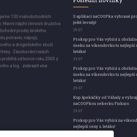
Poslední novinky
S aplikací naCOOPka vybrané pr
jeme 130 maloobchodních
ještě levněji!
. Hlavní náplní činnosti družstva
29.07
bchodní prodej širokého
tu potravin, nápojů,
Prokop pro Vás vybírá z obsluž
vého a drogistického zboží
úseku na víkendovku tu nejlepší 
letáku!
třeby. Zásobování našich
 probíhá od konce roku 2005 z
29.07
ního a log...
zobrazit více
Prokop pro Vás vybírá z obsluž
úseku na víkendovku tu nejlepší 
letáku!
29.07
Kup špekáčky od Váhaly a vyhraj
naCOOPkou sekerku Fiskars
29.07
Prokop pro Vás vybírá na víken
nejlepší ceny z letáku!
29.07