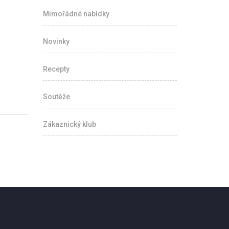
Mimořádné nabídky
Novinky
Recepty
Soutěže
Zákaznický klub