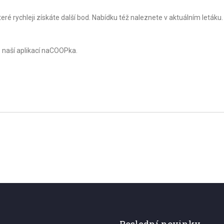
ré rychleji získáte další bod. Nabídku též naleznete v aktuálním letáku.
s naší aplikací naCOOPka.