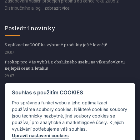
Zásobování našich prodejen probíhá od konce roku 2005 z
Distribučního a log...
zobrazit více
Poslední novinky
S aplikací naCOOPka vybrané produkty ještě levněji!
29.07
Prokop pro Vás vybírá z obslužného úseku na víkendovku tu
nejlepší cenu z letáku!
29.07
Prokop pro Vás vybírá z obslužného úseku na víkendovku tu
nejlepší cenu z letáku!
Souhlas s použitím COOKIES
29.07
Pro správnou funkci webu a jeho optimalizaci
Kup špekáčky od Váhaly a vyhraj s naCOOPkou sekerku Fiskars
používáme soubory cookies. Některé cookies soubory
jsou technicky nezbytné, jiné soubory cookies se
29.07
používají pro analytické a marketingové účely. K jejich
Prokop pro Vás vybírá na víkendovku ty nejlepší ceny z letáku!
využívání potřebujeme váš souhlas.
29.07
Upravit nastavení cookies