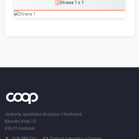
Strana 1 z 1
Jednota, spotřební družstvo v Hodoníně
Národní třída 13
695 01 Hodonín
518 389 211
Datová schránka: u2zdqqy