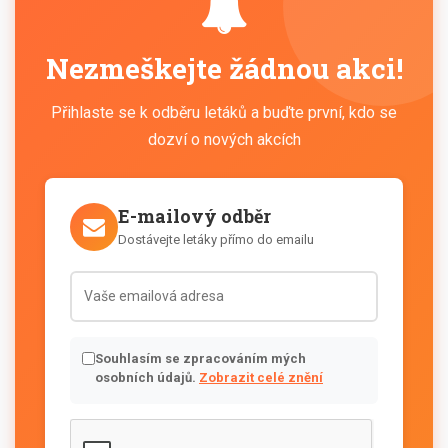
Nezmeškejte žádnou akci!
Přihlaste se k odběru letáků a buďte první, kdo se
dozví o nových akcích
E-mailový odběr
Dostávejte letáky přímo do emailu
Souhlasím se zpracováním mých
osobních údajů.
Zobrazit celé znění