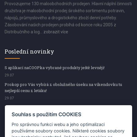
Provozujeme 130 maloobchodních prodejen. Hlavní náplní činnosti
družstva je maloobchodní prodej širokého sortimentu potravin,
nápojů, průmyslového a drogistického zboží denní potřeby.
Zásobování našich prodejen probíhá od konce roku 2005 z
Distribučního a log...
zobrazit více
Poslední novinky
S aplikací naCOOPka vybrané produkty ještě levněji!
29.07
Prokop pro Vás vybírá z obslužného úseku na víkendovku tu
nejlepší cenu z letáku!
29.07
Prokop pro Vás vybírá z obslužného úseku na víkendovku tu
nejlepší cenu z letáku!
Souhlas s použitím COOKIES
29.07
Pro správnou funkci webu a jeho optimalizaci
Kup špekáčky od Váhaly a vyhraj s naCOOPkou sekerku Fiskars
používáme soubory cookies. Některé cookies soubory