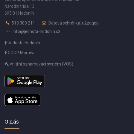
Národní třída 13
695 01 Hodonín
518 389 211
Datová schránka: u2zdqqy
info@jednota-hodonin.cz
Jednota Hodonín
COOP Morava
Vnitřní oznamovací systém (VOS)
O nás