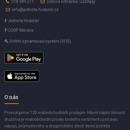
518 389 211
Datová schránka: u2zdqqy
info@jednota-hodonin.cz
Jednota Hodonín
COOP Morava
Vnitřní oznamovací systém (VOS)
O nás
Provozujeme 130 maloobchodních prodejen. Hlavní náplní činnosti
družstva je maloobchodní prodej širokého sortimentu potravin,
nápojů, průmyslového a drogistického zboží denní potřeby.