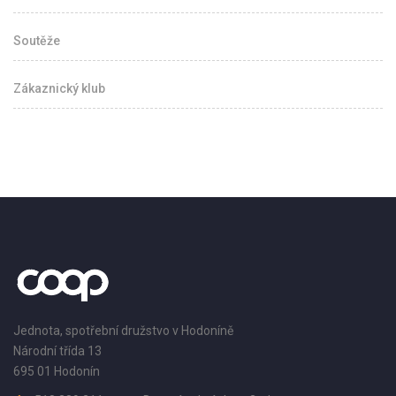
Soutěže
Zákaznický klub
Jednota, spotřební družstvo v Hodoníně
Národní třída 13
695 01 Hodonín