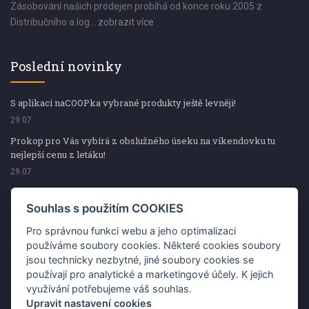
Zásobování našich prodejen probíhá od konce roku 2005 z
Distribučního a log...
zobrazit více
Poslední novinky
S aplikací naCOOPka vybrané produkty ještě levněji!
29.07
Prokop pro Vás vybírá z obslužného úseku na víkendovku tu
nejlepší cenu z letáku!
29.07
Prokop pro Vás vybírá z obslužného úseku na víkendovku tu
nejlepší cenu z letáku!
Souhlas s použitím COOKIES
29.07
Pro správnou funkci webu a jeho optimalizaci
Kup špekáčky od Váhaly a vyhraj s naCOOPkou sekerku Fiskars
používáme soubory cookies. Některé cookies soubory
jsou technicky nezbytné, jiné soubory cookies se
29.07
používají pro analytické a marketingové účely. K jejich
Prokop pro Vás vybírá na víkendovku ty nejlepší ceny z letáku!
využívání potřebujeme váš souhlas.
29.07
Upravit nastavení cookies