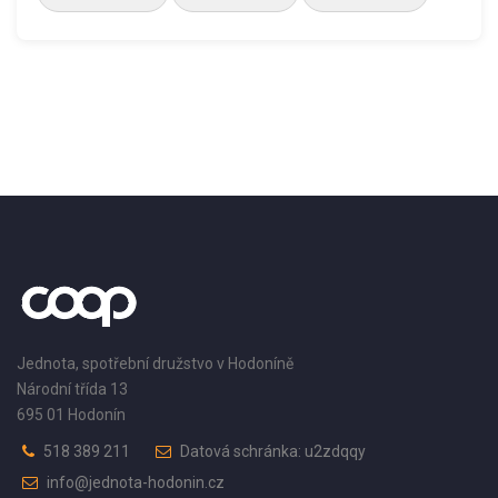
Jednota, spotřební družstvo v Hodoníně
Národní třída 13
695 01 Hodonín
518 389 211
Datová schránka: u2zdqqy
info@jednota-hodonin.cz