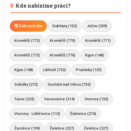
Kde nabízíme práci?
Zobrazit vše
Dubňany (152)
Ježov (209)
Kroměříž (772)
Kroměříž (770)
Kroměříž (771)
Kroměříž (772)
Kroměříž (770)
Kyjov (148)
Kyjov (148)
Libhošť (722)
Prušánky (123)
Sobůlky (272)
Suchdol nad Odrou (752)
Tasov (223)
Vacenovice (314)
Vnorovy (132)
Vnorovy - Lidéřovice (112)
Žádovice (274)
Žarošice (139)
Želetice (227)
Želetice (227)