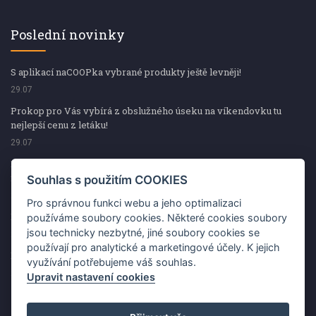
Poslední novinky
S aplikací naCOOPka vybrané produkty ještě levněji!
29.07
Prokop pro Vás vybírá z obslužného úseku na víkendovku tu
nejlepší cenu z letáku!
29.07
Prokop pro Vás vybírá z obslužného úseku na víkendovku tu
nejlepší cenu z letáku!
Souhlas s použitím COOKIES
29.07
Pro správnou funkci webu a jeho optimalizaci
Kup špekáčky od Váhaly a vyhraj s naCOOPkou sekerku Fiskars
používáme soubory cookies. Některé cookies soubory
jsou technicky nezbytné, jiné soubory cookies se
29.07
používají pro analytické a marketingové účely. K jejich
Prokop pro Vás vybírá na víkendovku ty nejlepší ceny z letáku!
využívání potřebujeme váš souhlas.
29.07
Upravit nastavení cookies