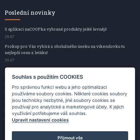
Poslední novinky
S aplikací naCOOPka vybrané produkty ještě levněji!
29.07
Prokop pro Vás vybírá z obslužného úseku na víkendovku tu
nejlepší cenu z letáku!
29.07
Prokop pro Vás vybírá z obslužného úseku na víkendovku tu
nejlepší cenu z letáku!
Souhlas s použitím COOKIES
29.07
Pro správnou funkci webu a jeho optimalizaci
Kup špekáčky od Váhaly a vyhraj s naCOOPkou sekerku Fiskars
používáme soubory cookies. Některé cookies soubory
jsou technicky nezbytné, jiné soubory cookies se
29.07
používají pro analytické a marketingové účely. K jejich
Prokop pro Vás vybírá na víkendovku ty nejlepší ceny z letáku!
využívání potřebujeme váš souhlas.
29.07
Upravit nastavení cookies
Přijmout vše