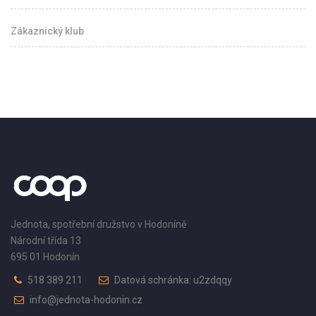
Zákaznický klub
Jednota, spotřební družstvo v Hodoníně
Národní třída 13
695 01 Hodonín
518 389 211
Datová schránka: u2zdqqy
info@jednota-hodonin.cz