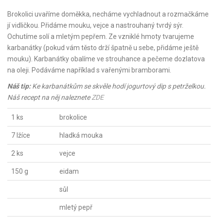
Brokolici uvaříme doměkka, necháme vychladnout a rozmačkáme
jí vidličkou. Přidáme mouku, vejce a nastrouhaný tvrdý sýr.
Ochutíme solí a mletým pepřem. Ze vzniklé hmoty tvarujeme
karbanátky (pokud vám těsto drží špatně u sebe, přidáme ještě
mouku). Karbanátky obalíme ve strouhance a pečeme dozlatova
na oleji. Podáváme například s vařenými bramborami.
Náš tip:
Ke karbanátkům se skvěle hodí jogurtový dip s petrželkou.
Náš recept na něj naleznete
ZDE
1 ks
brokolice
7 lžíce
hladká mouka
2 ks
vejce
150 g
eidam
sůl
mletý pepř