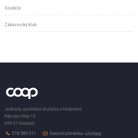
Soutěže
Zákaznický klub
Jednota, spotřební družstvo v Hodoníně
Národní třída 13
695 01 Hodonín
518 389 211
Datová schránka: u2zdqqy