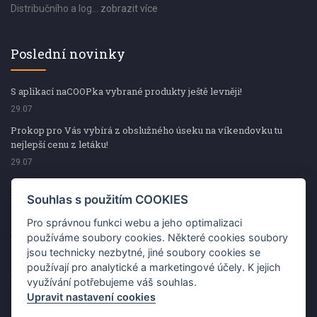
Distribučního a log...
zobrazit více
Poslední novinky
S aplikací naCOOPka vybrané produkty ještě levněji!
29.07
Prokop pro Vás vybírá z obslužného úseku na víkendovku tu
nejlepší cenu z letáku!
29.07
Prokop pro Vás vybírá z obslužného úseku na víkendovku tu
nejlepší cenu z letáku!
Souhlas s použitím COOKIES
29.07
Pro správnou funkci webu a jeho optimalizaci
Kup špekáčky od Váhaly a vyhraj s naCOOPkou sekerku Fiskars
používáme soubory cookies. Některé cookies soubory
jsou technicky nezbytné, jiné soubory cookies se
29.07
používají pro analytické a marketingové účely. K jejich
Prokop pro Vás vybírá na víkendovku ty nejlepší ceny z letáku!
využívání potřebujeme váš souhlas.
29.07
Upravit nastavení cookies