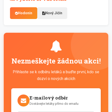
Hodonín
Nový Jičín
Nezmeškejte žádnou akci!
Přihlaste se k odběru letáků a buďte první, kdo se
dozví o nových akcích
E-mailový odběr
Dostávejte letáky přímo do emailu