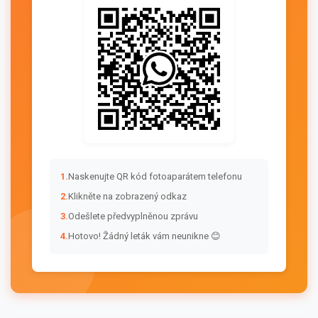
1.
Naskenujte QR kód fotoaparátem telefonu
2.
Klikněte na zobrazený odkaz
3.
Odešlete předvyplněnou zprávu
4.
Hotovo! Žádný leták vám neunikne 😊