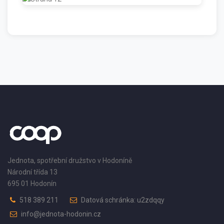
Jednota, spotřební družstvo v Hodoníně
Národní třída 13
695 01 Hodonín
518 389 211
Datová schránka: u2zdqqy
info@jednota-hodonin.cz