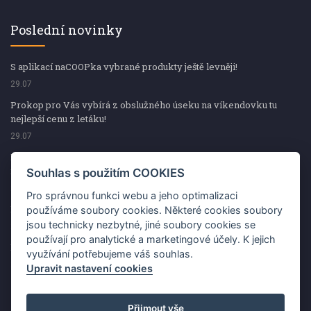
Poslední novinky
S aplikací naCOOPka vybrané produkty ještě levněji!
29.07
Prokop pro Vás vybírá z obslužného úseku na víkendovku tu
nejlepší cenu z letáku!
29.07
Prokop pro Vás vybírá z obslužného úseku na víkendovku tu
nejlepší cenu z letáku!
Souhlas s použitím COOKIES
29.07
Pro správnou funkci webu a jeho optimalizaci
Kup špekáčky od Váhaly a vyhraj s naCOOPkou sekerku Fiskars
používáme soubory cookies. Některé cookies soubory
jsou technicky nezbytné, jiné soubory cookies se
29.07
používají pro analytické a marketingové účely. K jejich
Prokop pro Vás vybírá na víkendovku ty nejlepší ceny z letáku!
využívání potřebujeme váš souhlas.
29.07
Upravit nastavení cookies
Přijmout vše