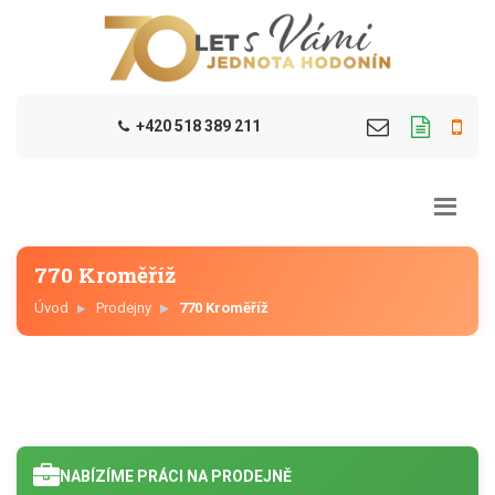
+420 518 389 211
770 Kroměříž
Úvod
Prodejny
770 Kroměříž
NABÍZÍME PRÁCI NA PRODEJNĚ