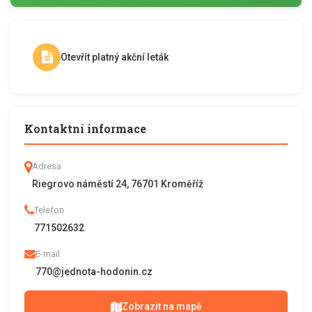
Otevřít platný akční leták
Kontaktní informace
Adresa
Riegrovo náměstí 24, 76701 Kroměříž
Telefon
771502632
E-mail
770@jednota-hodonin.cz
Zobrazit na mapě