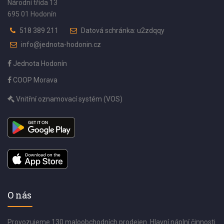
Národní třída 13
695 01 Hodonín
518 389 211
Datová schránka: u2zdqqy
info@jednota-hodonin.cz
Jednota Hodonín
COOP Morava
Vnitřní oznamovací systém (VOS)
O nás
Provozujeme 130 maloobchodních prodejen. Hlavní náplní činnosti