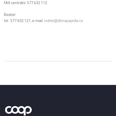
FAX centrální: 577 632 112
Ředitel
tel.: 577 632 121, e-mail:
reditel@dlcnapajedla.cz