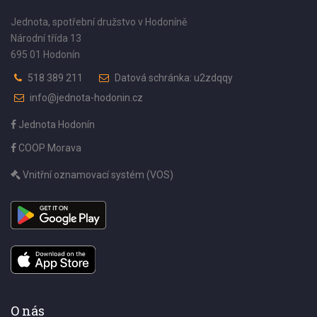
Jednota, spotřební družstvo v Hodoníně
Národní třída 13
695 01 Hodonín
518 389 211
Datová schránka: u2zdqqy
info@jednota-hodonin.cz
Jednota Hodonín
COOP Morava
Vnitřní oznamovací systém (VOS)
O nás