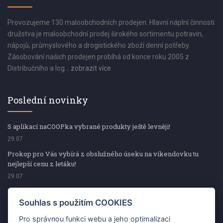
Provozujeme 130 maloobchodních prodejen. Hlavní náplní činnosti
družstva je maloobchodní prodej širokého sortimentu potravin,
nápojů, průmyslového a drogistického zboží denní potřeby.
Zásobování našich prodejen probíhá od konce roku 2005 z
Distribučního a log...
zobrazit více
Poslední novinky
S aplikací naCOOPka vybrané produkty ještě levněji!
29.07
Prokop pro Vás vybírá z obslužného úseku na víkendovku tu
nejlepší cenu z letáku!
29.07
Prokop pro Vás vybírá z obslužného úseku na víkendovku tu
nejlepší cenu z letáku!
Souhlas s použitím COOKIES
29.07
Pro správnou funkci webu a jeho optimalizaci