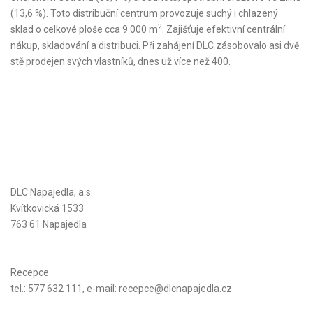
(13,6 %). Toto distribuční centrum provozuje suchý i chlazený
2
sklad o celkové ploše cca 9 000 m
. Zajišťuje efektivní centrální
nákup, skladování a distribuci. Při zahájení DLC zásobovalo asi dvě
stě prodejen svých vlastníků, dnes už více než 400.
DLC Napajedla, a.s.
Kvítkovická 1533
763 61 Napajedla
Recepce
tel.: 577 632 111, e-mail:
recepce@dlcnapajedla.cz