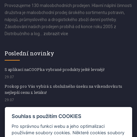
Provozujeme 130 maloobchodních prodejen. Hlavní náplní činnosti
družstva je maloobchodní prodej širokého sortimentu potravin,
nápojů, průmyslového a drogistického zboží denní potřeby.
Zásobování našich prodejen probíhá od konce roku 2005 z
Distribučního a log...
zobrazit více
Poslední novinky
S aplikací naCOOPka vybrané produkty ještě levněji!
29.07
Prokop pro Vás vybírá z obslužného úseku na víkendovku tu
nejlepší cenu z letáku!
29.07
Prokop pro Vás vybírá z obslužného úseku na víkendovku tu
nejlepší cenu z letáku!
Souhlas s použitím COOKIES
29.07
Pro správnou funkci webu a jeho optimalizaci
Kup špekáčky od Váhaly a vyhraj s naCOOPkou sekerku Fiskars
používáme soubory cookies. Některé cookies soubory