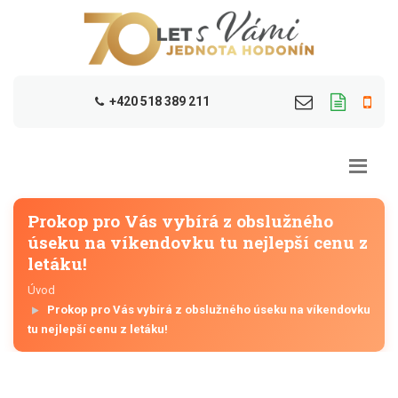
+420 518 389 211
Prokop pro Vás vybírá z obslužného
úseku na víkendovku tu nejlepší cenu z
letáku!
Úvod
Prokop pro Vás vybírá z obslužného úseku na víkendovku
tu nejlepší cenu z letáku!