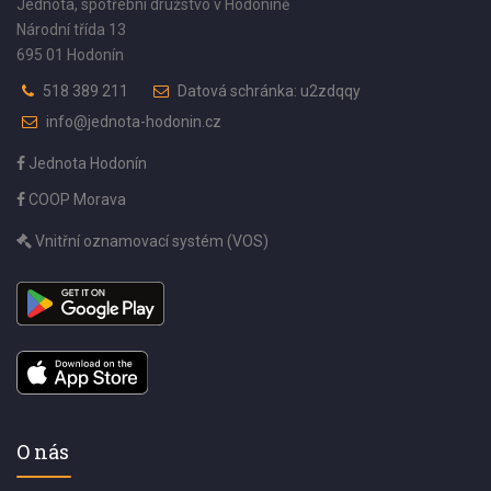
Jednota, spotřební družstvo v Hodoníně
Národní třída 13
695 01 Hodonín
518 389 211
Datová schránka: u2zdqqy
info@jednota-hodonin.cz
Jednota Hodonín
COOP Morava
Vnitřní oznamovací systém (VOS)
O nás