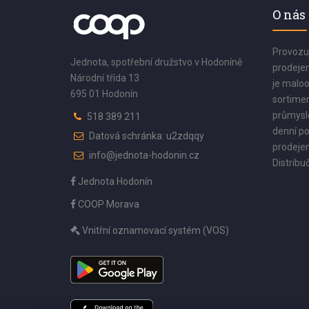
O nás
Provozu
Jednota, spotřební družstvo v Hodoníně
prodejen
Národní třída 13
je maloo
695 01 Hodonín
sortimen
průmyslo
518 389 211
denní po
Datová schránka: u2zdqqy
prodejen
info@jednota-hodonin.cz
Distribuč
Jednota Hodonín
COOP Morava
Vnitřní oznamovací systém (VOS)