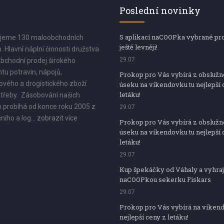
Poslední novinky
S aplikací naCOOPka vybrané pr
jeme 130 maloobchodních
ještě levněji!
. Hlavní náplní činnosti družstva
29.07
bchodní prodej širokého
tu potravin, nápojů,
Prokop pro Vás vybírá z obsluž
vého a drogistického zboží
úseku na víkendovku tu nejlepší 
letáku!
třeby. Zásobování našich
 probíhá od konce roku 2005 z
29.07
ního a log...
zobrazit více
Prokop pro Vás vybírá z obsluž
úseku na víkendovku tu nejlepší 
letáku!
29.07
Kup špekáčky od Váhaly a vyhraj
naCOOPkou sekerku Fiskars
29.07
Prokop pro Vás vybírá na víken
nejlepší ceny z letáku!