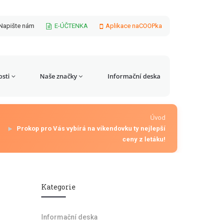
Napište nám
E-ÚČTENKA
Aplikace naCOOPka
sti
Naše značky
Informační deska
Úvod
Prokop pro Vás vybírá na víkendovku ty nejlepší
ceny z letáku!
Kategorie
Informační deska