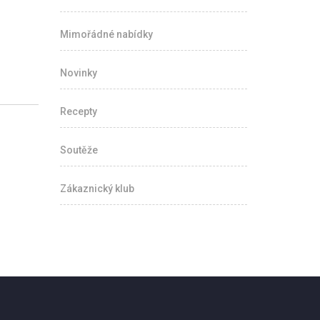
Mimořádné nabídky
Novinky
Recepty
Soutěže
Zákaznický klub