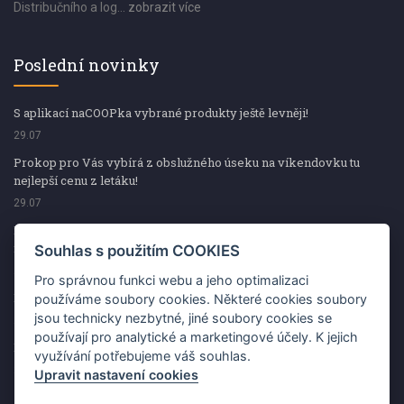
Distribučního a log...
zobrazit více
Poslední novinky
S aplikací naCOOPka vybrané produkty ještě levněji!
29.07
Prokop pro Vás vybírá z obslužného úseku na víkendovku tu
nejlepší cenu z letáku!
29.07
Prokop pro Vás vybírá z obslužného úseku na víkendovku tu
nejlepší cenu z letáku!
Souhlas s použitím COOKIES
29.07
Pro správnou funkci webu a jeho optimalizaci
Kup špekáčky od Váhaly a vyhraj s naCOOPkou sekerku Fiskars
používáme soubory cookies. Některé cookies soubory
jsou technicky nezbytné, jiné soubory cookies se
29.07
používají pro analytické a marketingové účely. K jejich
Prokop pro Vás vybírá na víkendovku ty nejlepší ceny z letáku!
využívání potřebujeme váš souhlas.
29.07
Upravit nastavení cookies