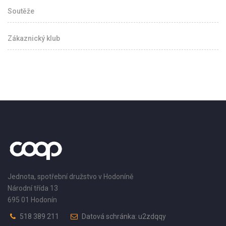
Soutěže
Zákaznický klub
Jednota, spotřební družstvo v Hodoníně
Národní třída 13
695 01 Hodonín
518 389 211
Datová schránka: u2zdqqy