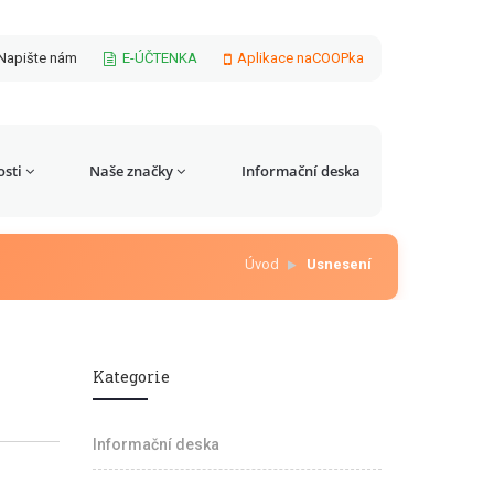
Napište nám
E-ÚČTENKA
Aplikace naCOOPka
sti
Naše značky
Informační deska
Úvod
Usnesení
Kategorie
Informační deska