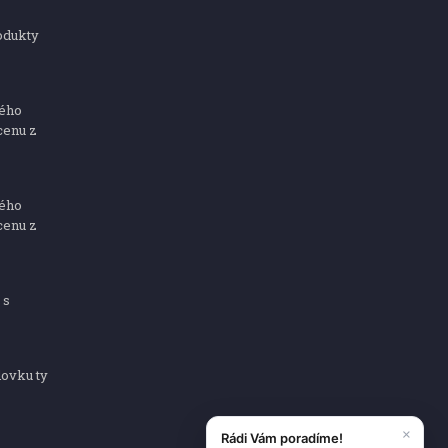
odukty
ného
cenu z
ného
cenu z
 s
dovku ty